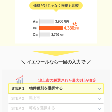
価格だけじゃなく根拠も比較
＼ イエウールなら一回の入力で ／
潟上市の厳選された最大6社が査定
STEP 1
STEP 2
STEP 3