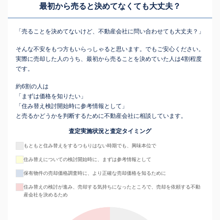
最初から売ると決めてなくても
大丈夫？
「売ることを決めてないけど、不動産会社に問い合わせても大丈夫？」
そんな不安をもつ方もいらっしゃると思います。でもご安心ください。
実際に売却した人のうち、最初から売ることを決めていた人は4割程度
です。
約6割の人は
「まずは価格を知りたい」
「住み替え検討開始時に参考情報として」
と売るかどうかを判断するために不動産会社に相談しています。
査定実施状況と査定タイミング
もともと住み替えをするつもりはない時期でも、興味本位で
住み替えについての検討開始時に、まずは参考情報として
保有物件の売却価格調査時に、より正確な売却価格を知るために
住み替えの検討が進み、売却する気持ちになったところで、売却を依頼する不動
産会社を決めるため