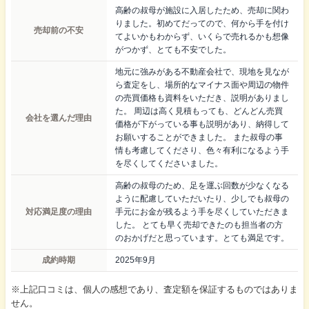
高齢の叔母が施設に入居したため、売却に関わ
りました。初めてだってので、何から手を付け
売却前の不安
てよいかもわからず、いくらで売れるかも想像
がつかず、とても不安でした。
地元に強みがある不動産会社で、現地を見なが
ら査定をし、場所的なマイナス面や周辺の物件
の売買価格も資料をいただき、説明がありまし
た。 周辺は高く見積もっても、どんどん売買
会社を選んだ理由
価格が下がっている事も説明があり、納得して
お願いすることができました。 また叔母の事
情も考慮してくださり、色々有利になるよう手
を尽くしてくださいました。
高齢の叔母のため、足を運ぶ回数が少なくなる
ように配慮していただいたり、少しでも叔母の
対応満足度の理由
手元にお金が残るよう手を尽くしていただきま
した。 とても早く売却できたのも担当者の方
のおかげだと思っています。とても満足です。
成約時期
2025年9月
※上記口コミは、個人の感想であり、査定額を保証するものではありま
せん。