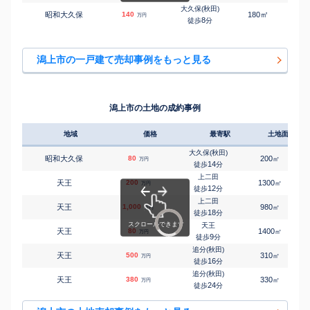
大久保(秋田)
㎡
㎡
昭和大久保
140
180
145
万円
8
徒歩
分
潟上市の一戸建て売却事例をもっと見る
潟上市の土地の成約事例
地域
価格
最寄駅
土地面積
大久保(秋田)
昭和大久保
80
200
㎡
万円
14
徒歩
分
上二田
天王
200
1300
㎡
万円
12
徒歩
分
上二田
天王
1,000
980
㎡
万円
18
徒歩
分
天王
天王
80
1400
㎡
万円
9
徒歩
分
追分(秋田)
天王
500
310
㎡
万円
16
徒歩
分
追分(秋田)
天王
380
330
㎡
万円
24
徒歩
分