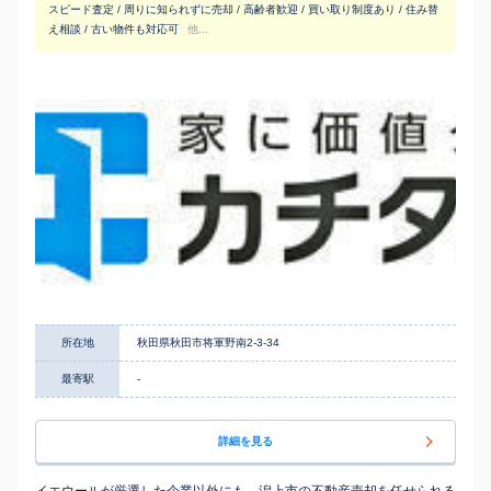
スピード査定 / 周りに知られずに売却 / 高齢者歓迎 / 買い取り制度あり / 住み替
え相談 / 古い物件も対応可
他...
所在地
秋田県秋田市将軍野南2-3-34
最寄駅
-
詳細を見る