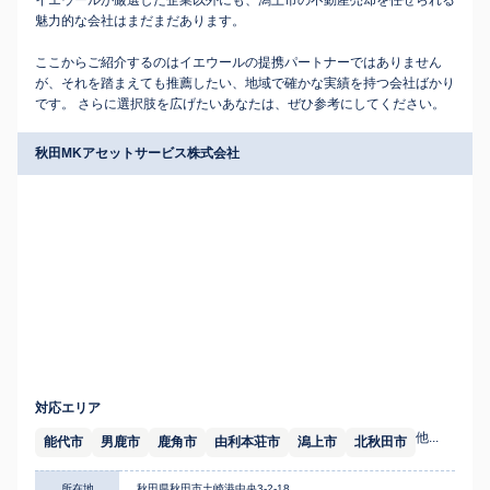
イエウールが厳選した企業以外にも、潟上市の不動産売却を任せられる
魅力的な会社はまだまだあります。
ここからご紹介するのはイエウールの提携パートナーではありません
が、それを踏まえても推薦したい、地域で確かな実績を持つ会社ばかり
です。 さらに選択肢を広げたいあなたは、ぜひ参考にしてください。
秋田MKアセットサービス株式会社
対応エリア
他...
能代市
男鹿市
鹿角市
由利本荘市
潟上市
北秋田市
所在地
秋田県秋田市土崎港中央3-2-18