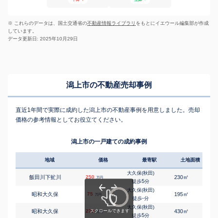
※ これらのデータは、国土交通省の
不動産情報ライブラリ
をもとにイエウール編集部が作成
しています。
データ更新日: 2025年10月29日
潟上市の不動産売却事例
直近1年間で実際に成約した潟上市の不動産事例を用意しました。売却
価格の参考情報としてお役立てください。
潟上市の一戸建ての成約事例
地域
価格
最寄駅
土地面積
延床
大久保(秋田)
㎡
㎡
飯田川下虻川
250
230
155
万円
5
徒歩
分
大久保(秋田)
㎡
㎡
昭和大久保
75
195
120
万円
-
徒歩
分
大久保(秋田)
㎡
㎡
昭和大久保
270
430
210
万円
5
徒歩
分