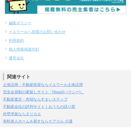
編集ポリシー
イエウールへ加盟のお問い合わせ
利用規約
個人情報保護方針
運営会社
関連サイト
土地活用・不動産投資ならイエウール土地活用
完全会員制の家探しサイト「Housii(ハウシー)」
不動産査定・売却ならすまいステップ
不動産会社の評判サイト｜おうちの語り部
外壁塗装ならヌリカエ
有料老人ホームを探すならケアスル 介護