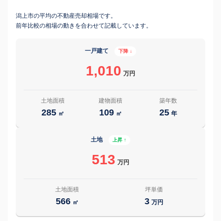
潟上市の平均の不動産売却相場です。
前年比較の相場の動きを合わせて記載しています。
一戸建て
下降 ↓
1,010
万円
土地面積
建物面積
築年数
285
109
25
㎡
㎡
年
土地
上昇 ↑
513
万円
土地面積
坪単価
566
3
㎡
万円