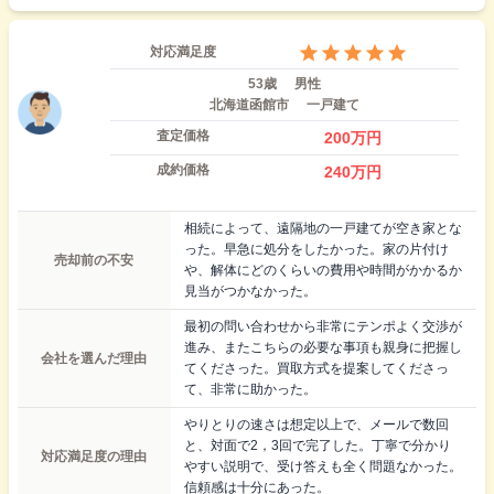
対応満足度
53歳
男性
北海道函館市
一戸建て
査定価格
200
万円
成約価格
240
万円
相続によって、遠隔地の一戸建てが空き家とな
った。早急に処分をしたかった。家の片付け
売却前の不安
や、解体にどのくらいの費用や時間がかかるか
見当がつかなかった。
最初の問い合わせから非常にテンポよく交渉が
進み、またこちらの必要な事項も親身に把握し
会社を選んだ理由
てくださった。買取方式を提案してくださっ
て、非常に助かった。
やりとりの速さは想定以上で、メールで数回
と、対面で2，3回で完了した。丁寧で分かり
対応満足度の理由
やすい説明で、受け答えも全く問題なかった。
信頼感は十分にあった。