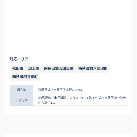
対応エリア
秋田市
潟上市
南秋田郡五城目町
南秋田郡八郎潟町
南秋田郡井川町
所在地
秋田県潟上市天王字北野102-94
JR男鹿線「出戸浜駅」より車で5～6分ほど 潟上市天王南中学校
アクセス
から車で1...