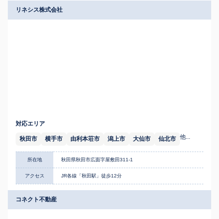
リネシス株式会社
対応エリア
他...
秋田市
横手市
由利本荘市
潟上市
大仙市
仙北市
所在地
秋田県秋田市広面字屋敷田311-1
アクセス
JR各線「秋田駅」徒歩12分
コネクト不動産