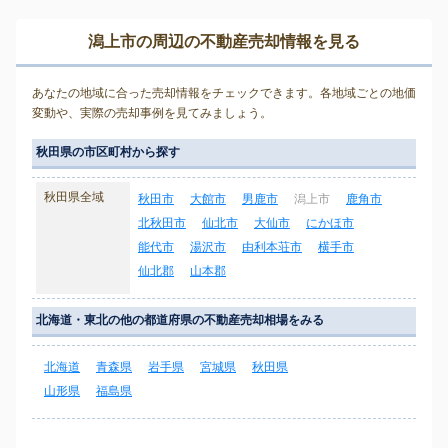
潟上市の周辺の不動産売却情報を見る
あなたの地域に合った売却情報をチェックできます。各地域ごとの地価
変動や、実際の売却事例を見てみましょう。
秋田県の市区町村から探す
秋田県全域
秋田市
大館市
男鹿市
潟上市
鹿角市
北秋田市
仙北市
大仙市
にかほ市
能代市
湯沢市
由利本荘市
横手市
仙北郡
山本郡
北海道・東北の他の都道府県の不動産売却相場をみる
北海道
青森県
岩手県
宮城県
秋田県
山形県
福島県