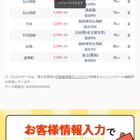
1,600
75
38
玉の井町
六番町
㎡
築
年
万円
八番
19,000
8
430
1
徒歩
分
㎡
万円
2
徒歩
分
西高蔵
1,300
六番町
75
39
玉の井町
㎡
築
年
万円
八番
2,500
100
8
㎡
徒歩
分
万円
6
徒歩
分
熱田神宮伝馬町
1,200
75
41
千年
㎡
築
年
万円
14
徒歩
分
日比野(名古屋市営)
2,700
70
27
千代田町
㎡
築
年
万円
6
徒歩
分
熱田神宮伝馬町
1,700
80
41
伝馬
㎡
築
年
万円
3
徒歩
分
金山(愛知)
1,400
25
4
波寄町
㎡
築
年
万円
5
徒歩
分
六番町
1,100
65
37
二番
㎡
築
年
万円
6
徒歩
分
※ これらのデータは、国土交通省の
不動産情報ライブラリ
の情報をもとにイエウール編集部
日比野(名古屋市営)
1,900
70
26
幡野町
㎡
築
年
万円
が作成しています。
10
徒歩
分
データ更新日: 2025年10月29日
神宮前
1,300
20
12
花表町
㎡
築
年
万円
4
徒歩
分
神宮前
1,200
20
13
花表町
㎡
築
年
万円
4
徒歩
分
熱田
24,000
260
17
六野
㎡
築
年
万円
9
徒歩
分
熱田
3,900
65
17
六野
㎡
築
年
万円
9
徒歩
分