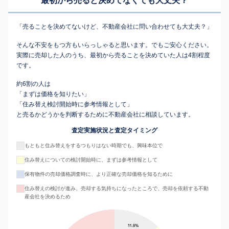
最初から売ると決めてなくても
大丈夫？
「売ることを決めてないけど、不動産会社に問い合わせても大丈夫？」
そんな不安をもつ方もいらっしゃると思います。でもご安心ください。
実際に売却した人のうち、最初から売ることを決めていた人は4割程度
です。
約6割の人は
「まずは価格を知りたい」
「住み替え検討開始時に参考情報として」
と売るかどうかを判断するために不動産会社に相談しています。
査定実施状況と査定タイミング
もともと住み替えをするつもりはない時期でも、興味本位で
住み替えについての検討開始時に、まずは参考情報として
保有物件の売却価格調査時に、より正確な売却価格を知るために
住み替えの検討が進み、売却する気持ちになったところで、売却を依頼する不動
産会社を決めるため