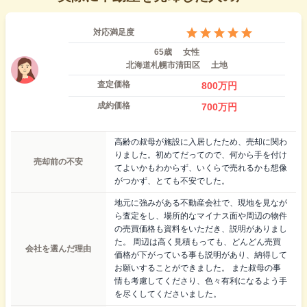
対応満足度
65歳
女性
北海道札幌市清田区
土地
査定価格
800
万円
成約価格
700
万円
高齢の叔母が施設に入居したため、売却に関わ
りました。初めてだってので、何から手を付け
売却前の不安
てよいかもわからず、いくらで売れるかも想像
がつかず、とても不安でした。
地元に強みがある不動産会社で、現地を見なが
ら査定をし、場所的なマイナス面や周辺の物件
の売買価格も資料をいただき、説明がありまし
た。 周辺は高く見積もっても、どんどん売買
会社を選んだ理由
価格が下がっている事も説明があり、納得して
お願いすることができました。 また叔母の事
情も考慮してくださり、色々有利になるよう手
を尽くしてくださいました。