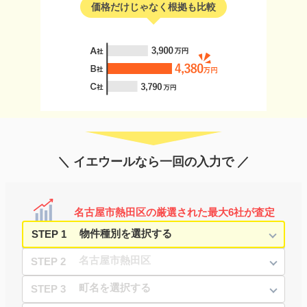
価格だけじゃなく根拠も比較
＼ イエウールなら一回の入力で ／
名古屋市熱田区の厳選された最大6社が査定
STEP 1
STEP 2
STEP 3