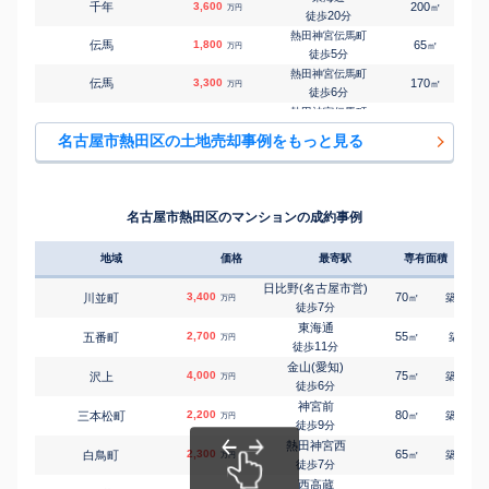
千年
3,600
200
㎡
万円
20
徒歩
分
熱田神宮伝馬町
伝馬
1,800
65
㎡
万円
5
徒歩
分
熱田神宮伝馬町
伝馬
3,300
170
㎡
万円
6
徒歩
分
熱田神宮伝馬町
伝馬
2,400
140
㎡
万円
6
徒歩
分
名古屋市熱田区の土地売却事例をもっと見る
六番町
西野町
4,800
190
㎡
万円
6
徒歩
分
六番町
二番
3,000
125
㎡
万円
6
徒歩
分
名古屋市熱田区のマンションの成約事例
六番町
二番
1,800
105
㎡
万円
9
徒歩
分
地域
価格
最寄駅
専有面積
築年
日比野(名古屋市営)
野立町
3,300
130
㎡
万円
8
徒歩
分
日比野(名古屋市営)
3,400
70
12
川並町
㎡
築
年
万円
日比野(名古屋市営)
7
徒歩
分
野立町
2,200
130
㎡
万円
8
徒歩
分
東海通
2,700
55
4
五番町
㎡
築
年
万円
日比野(名古屋市営)
11
徒歩
分
野立町
1,000
50
㎡
万円
8
徒歩
分
金山(愛知)
4,000
75
24
沢上
㎡
築
年
万円
日比野(名古屋市営)
6
徒歩
分
野立町
3,400
180
㎡
万円
9
徒歩
分
神宮前
2,200
80
43
三本松町
㎡
築
年
万円
日比野(名古屋市営)
9
徒歩
分
野立町
2,000
115
㎡
万円
9
徒歩
分
熱田神宮西
2,300
65
29
白鳥町
㎡
築
年
熱田神宮西
万円
7
旗屋
4,900
徒歩
分
125
1
㎡
万円
4
徒歩
分
西高蔵