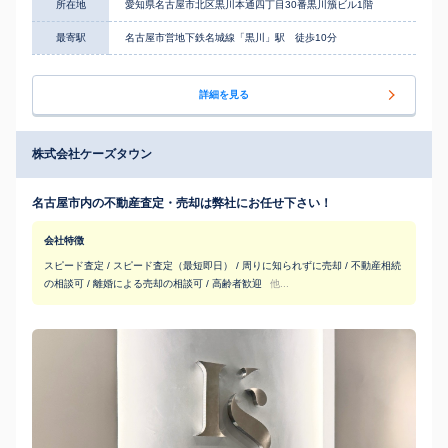
所在地
愛知県名古屋市北区黒川本通四丁目30番黒川籏ビル1階
最寄駅
名古屋市営地下鉄名城線「黒川」駅 徒歩10分
詳細を見る
株式会社ケーズタウン
名古屋市内の不動産査定・売却は弊社にお任せ下さい！
会社特徴
スピード査定 / スピード査定（最短即日） / 周りに知られずに売却 / 不動産相続
の相談可 / 離婚による売却の相談可 / 高齢者歓迎
他...