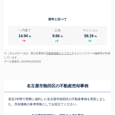
前年と比べて
一戸建て
土地
マンション
14.94
9.66
59.19
%
%
%
下降
↓
上昇
↑
上昇
↑
※ これらのデータは、国土交通省の
不動産情報ライブラリ
をもとにイエウール編集部が作成
しています。
データ更新日: 2025年10月29日
名古屋市熱田区の不動産売却事例
直近1年間で実際に成約した名古屋市熱田区の不動産事例を用意しまし
た。売却価格の参考情報としてお役立てください。