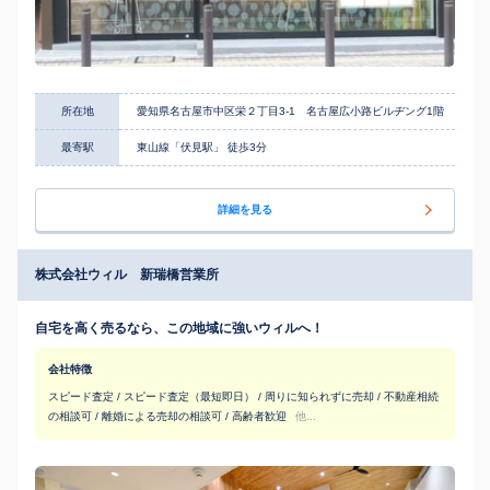
所在地
愛知県名古屋市中区栄２丁目3-1 名古屋広小路ビルヂング1階
最寄駅
東山線「伏見駅」 徒歩3分
詳細を見る
株式会社ウィル 新瑞橋営業所
自宅を高く売るなら、この地域に強いウィルへ！
会社特徴
スピード査定 / スピード査定（最短即日） / 周りに知られずに売却 / 不動産相続
の相談可 / 離婚による売却の相談可 / 高齢者歓迎
他...