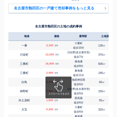
東海通
㎡
㎡
南一番町
3,900
105
90
万円
10
徒歩
分
名古屋市熱田区の一戸建て売却事例をもっと見る
六番町
㎡
㎡
六番
4,000
85
85
万円
5
徒歩
分
名古屋市熱田区の土地の成約事例
地域
価格
最寄駅
土地面積
六番町
一番
3,100
130
㎡
万円
10
徒歩
分
日比野(名古屋市営)
川並町
12,000
370
1
㎡
万円
7
徒歩
分
東海通
三番町
16,000
600
㎡
万円
8
徒歩
分
東海通
三番町
2,900
195
㎡
万円
11
徒歩
分
熱田神宮西
白鳥
3,100
60
1
㎡
万円
6
徒歩
分
日比野(名古屋市営)
神野町
2,900
150
㎡
万円
5
徒歩
分
西高蔵
外土居町
1,600
55
1
㎡
万円
6
徒歩
分
六番町
大宝
9,200
320
㎡
万円
6
徒歩
分
東海通