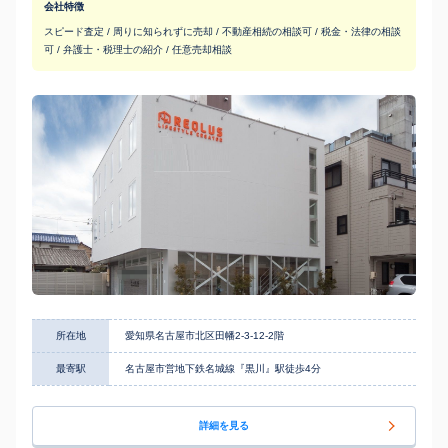
会社特徴
スピード査定 / 周りに知られずに売却 / 不動産相続の相談可 / 税金・法律の相談
可 / 弁護士・税理士の紹介 / 任意売却相談
所在地
愛知県名古屋市北区田幡2-3-12-2階
最寄駅
名古屋市営地下鉄名城線『黒川』駅徒歩4分
詳細を見る