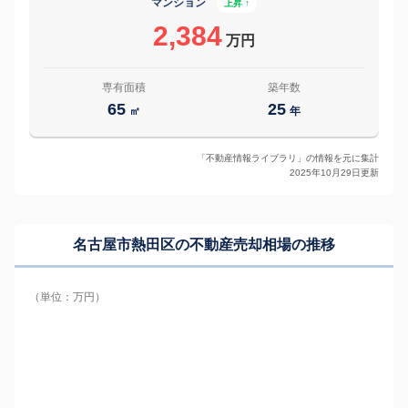
マンション
上昇 ↑
2,384
万円
専有面積
築年数
65
25
㎡
年
「不動産情報ライブラリ」の情報を元に集計
2025年10月29日更新
名古屋市熱田区の
不動産売却相場の推移
（単位：万円）