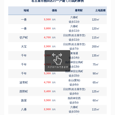
名古屋市熱田区の一戸建ての成約事例
地域
価格
最寄駅
土地面積
延床
六番町
㎡
㎡
一番
3,500
120
100
万円
11
徒歩
分
六番町
㎡
㎡
一番
3,800
120
95
万円
11
徒歩
分
日比野(名古屋市営)
㎡
㎡
切戸町
4,700
115
105
万円
11
徒歩
分
日比野(名古屋市営)
㎡
㎡
大宝
2,900
200
290
万円
7
徒歩
分
東海通
㎡
㎡
千年
3,900
135
100
万円
14
徒歩
分
熱田神宮伝馬町
㎡
㎡
千年
4,500
75
115
万円
13
徒歩
分
熱田神宮伝馬町
㎡
㎡
千年
3,300
90
105
万円
15
徒歩
分
金山(愛知)
㎡
㎡
波寄町
4,700
65
105
万円
6
徒歩
分
日比野(名古屋市営)
㎡
㎡
西野町
3,400
125
85
万円
6
徒歩
分
熱田神宮西
㎡
㎡
旗屋
3,900
60
90
万円
5
徒歩
分
六番町
㎡
㎡
八番
2,900
115
115
万円
10
徒歩
分