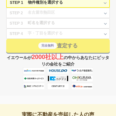
STEP 1
STEP 2
STEP 3
STEP 4
査定する
完全無料
2000社以上
イエウールが
の中からあなたにピッタ
リの会社をご紹介
実際に不動産を売却した人の声