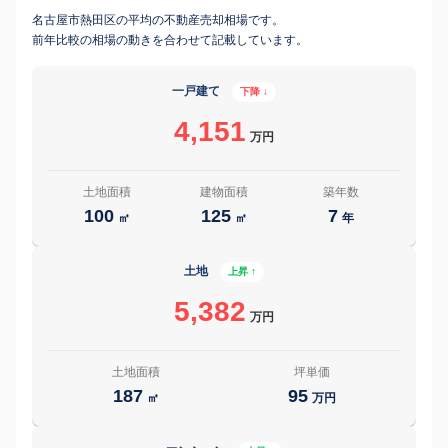
名古屋市熱田区の平均の不動産売却相場です。
前年比較の相場の動きを合わせて記載しています。
一戸建て
下降 ↓
4,151
万円
土地面積
建物面積
築年数
100
125
7
㎡
㎡
年
土地
上昇 ↑
5,382
万円
土地面積
坪単価
187
95
㎡
万円