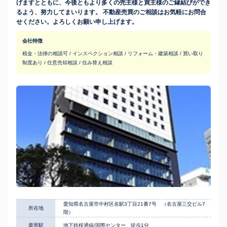
げますとともに、今後ともより多くの売主様と買主様のご縁結びができ
るよう、努力してまいります。 不動産売買のご相談はお気軽にお問合
せください。よろしくお願い申し上げます。
会社特徴
税金・法律の相談可 / インスペクション相談 / リフォーム・建築相談 / 買い取り
制度あり / 任意売却相談 / 住み替え相談
愛知県名古屋市中村区名駅3丁目21番7号 （名古屋三交ビル7
所在地
階）
最寄駅
地下鉄桜通線/国際センター 徒歩1分