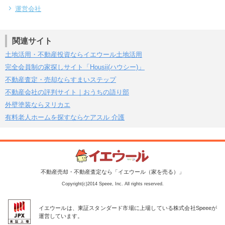
運営会社
関連サイト
土地活用・不動産投資ならイエウール土地活用
完全会員制の家探しサイト「Housii(ハウシー)」
不動産査定・売却ならすまいステップ
不動産会社の評判サイト｜おうちの語り部
外壁塗装ならヌリカエ
有料老人ホームを探すならケアスル 介護
不動産売却・不動産査定なら「イエウール（家を売る）」
Copyright(c)2014 Speee, Inc. All rights reserved.
イエウールは、東証スタンダード市場に上場している株式会社Speeeが
運営しています。