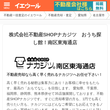
不動産一括査定のイエウール
不動産売却・査定
愛知県
名古屋市
イエウール加盟希望の不動産会社様
初めての方へ
株式会社不動産SHOPナカジツ おうち探
し館！南区東海通店
不動産売却の流れ
不動産の売却・一括査定
家査定シミュレーター
不動産売却なら高く早く売れるナカジツへお任せ下さい！
お問い合わせ
高く早く売れる秘密は集客力にあり！お客様に幸せをもたら
す、最高の「おもてなし」を目指します。 愛知県、千葉県、
福岡県、静岡県、熊本県併せて35店舗展開しております、不動
産SHOPナカジツです。 すぐに売却希望の方も、1円でも高く
売りたい方も、ナカジツにはどんなご希望にもお応えできるノ
ウハウ・実績がございます。また、新築・リフォームにも詳し