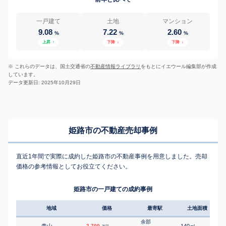
一戸建て
土地
マンション
9.08
7.22
2.60
%
%
%
上昇
↑
下降
↓
下降
↓
※ これらのデータは、国土交通省の
不動産情報ライブラリ
をもとにイエウール編集部が作成
しています。
データ更新日: 2025年10月29日
姫路市の不動産売却事例
直近1年間で実際に成約した姫路市の不動産事例を用意しました。売却
価格の参考情報としてお役立てください。
姫路市の一戸建ての成約事例
地域
価格
最寄駅
土地面積
延床
余部
2,700