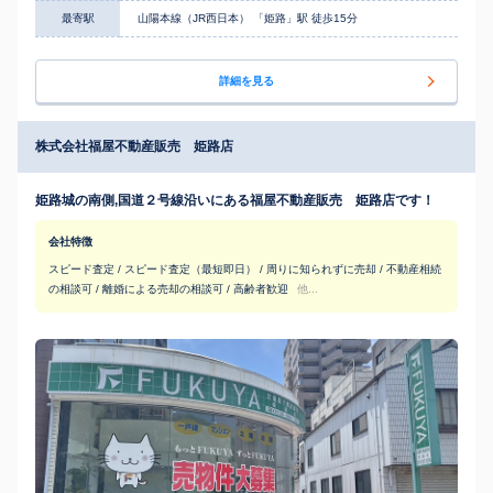
最寄駅
山陽本線（JR西日本） 「姫路」駅 徒歩15分
詳細を見る
株式会社福屋不動産販売 姫路店
姫路城の南側,国道２号線沿いにある福屋不動産販売 姫路店です！
会社特徴
スピード査定 / スピード査定（最短即日） / 周りに知られずに売却 / 不動産相続
の相談可 / 離婚による売却の相談可 / 高齢者歓迎
他...