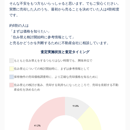
そんな不安をもつ方もいらっしゃると思います。でもご安心ください。
実際に売却した人のうち、最初から売ることを決めていた人は4割程度
です。
約6割の人は
「まずは価格を知りたい」
「住み替え検討開始時に参考情報として」
と売るかどうかを判断するために不動産会社に相談しています。
査定実施状況と査定タイミング
もともと住み替えをするつもりはない時期でも、興味本位で
住み替えについての検討開始時に、まずは参考情報として
保有物件の売却価格調査時に、より正確な売却価格を知るために
住み替えの検討が進み、売却する気持ちになったところで、売却を依頼する不動
産会社を決めるため