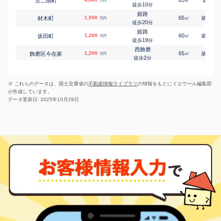
85
5
古二階町
㎡
築
年
万円
上大野
1,400
250
㎡
10
万円
徒歩
分
-
徒歩
分
姫路
姫路
1,500
65
23
材木町
㎡
築
年
万円
上大野
200
360
㎡
万円
20
徒歩
分
-
徒歩
分
姫路
姫路
1,200
60
26
坂田町
㎡
築
年
万円
上大野
1,300
390
㎡
万円
19
徒歩
分
-
徒歩
分
西飾磨
姫路
1,200
65
35
飾磨区今在家
㎡
築
年
万円
上手野
370
70
㎡
万円
2
徒歩
分
-
徒歩
分
西飾磨
姫路
320
70
35
飾磨区今在家
㎡
築
年
神屋町
1,500
万円
155
㎡
万円
6
徒歩
分
23
徒歩
分
※ これらのデータは、国土交通省の
不動産情報ライブラリ
の情報をもとにイエウール編集部
英賀保
姫路
1,400
75
40
飾磨区城南町
㎡
築
年
北今宿
1,200
640
万円
㎡
万円
が作成しています。
4
徒歩
分
-
徒歩
分
データ更新日: 2025年10月29日
飾磨
白浜の宮
1,400
55
31
飾磨区玉地
北原
1,000
㎡
145
築
年
㎡
万円
万円
7
28
徒歩
徒歩
分
分
英賀保
1,300
60
36
飾磨区付城
㎡
築
年
万円
3
徒歩
分
英賀保
1,500
75
36
飾磨区付城
㎡
築
年
万円
4
徒歩
分
夢前川
790
75
27
飾磨区西浜町
㎡
築
年
万円
10
徒歩
分
亀山(兵庫)
880
55
27
飾磨区三宅
㎡
築
年
万円
7
徒歩
分
姫路
500
40
38
下寺町
㎡
築
年
万円
23
徒歩
分
姫路
580
75
37
下寺町
㎡
築
年
万円
24
徒歩
分