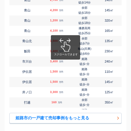
㎡
㎡
青山
140
145
万円
14
徒歩
分
余部
㎡
㎡
青山
4,200
145
105
万円
16
徒歩
分
余部
㎡
㎡
青山
1,200
320
120
万円
18
徒歩
分
播磨高岡
㎡
㎡
青山
4,100
165
105
万円
25
徒歩
分
余部
㎡
㎡
青山北
1,500
135
105
万円
7
徒歩
分
亀山(兵庫)
㎡
㎡
飯田
1,400
230
120
万円
6
徒歩
分
姫路
㎡
㎡
市川台
3,400
240
220
万円
-
徒歩
分
姫路
㎡
㎡
伊伝居
1,500
110
150
万円
-
徒歩
分
姫路
㎡
㎡
伊伝居
1,500
145
-
万円
-
徒歩
分
姫路
㎡
㎡
井ノ口
3,300
125
105
万円
-
徒歩
分
余部
㎡
㎡
打越
160
350
210
万円
-
徒歩
分
姫路
㎡
㎡
梅ケ枝町
1,000
300
210
万円
-
徒歩
分
姫路市の一戸建て売却事例をもっと見る
姫路
㎡
㎡
梅ケ谷町
350
150
95
万円
-
徒歩
分
大塩