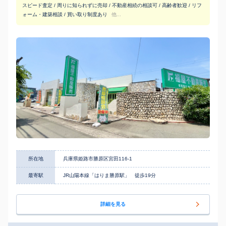
スピード査定 / 周りに知られずに売却 / 不動産相続の相談可 / 高齢者歓迎 / リフ
ォーム・建築相談 / 買い取り制度あり
他...
所在地
兵庫県姫路市勝原区宮田116-1
最寄駅
JR山陽本線「はりま勝原駅」 徒歩19分
詳細を見る