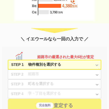
＼ イエウールなら一回の入力で ／
姫路市の厳選された最大6社が査定
STEP 1
STEP 2
STEP 3
STEP 4
査定する
完全無料