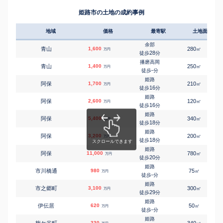
㎡
㎡
大塩町
490
100
70
万円
7
徒歩
分
姫路市の土地の成約事例
大塩
㎡
㎡
大塩町
680
280
160
万円
8
徒歩
分
地域
価格
最寄駅
土地面積
大塩
㎡
㎡
大塩町
180
95
70
万円
9
徒歩
分
余部
青山
1,600
280
㎡
万円
大塩
28
徒歩
分
㎡
㎡
大塩町
4,000
175
155
万円
9
徒歩
分
播磨高岡
青山
1,400
250
㎡
万円
山陽天満
-
徒歩
分
㎡
㎡
大津区恵美酒町
850
125
60
万円
10
徒歩
分
姫路
阿保
1,700
210
㎡
万円
山陽天満
16
徒歩
分
㎡
㎡
大津区恵美酒町
2,700
135
100
万円
11
徒歩
分
姫路
阿保
2,600
120
㎡
万円
山陽天満
16
徒歩
分
㎡
㎡
大津区勘兵衛町
460
105
90
万円
8
徒歩
分
姫路
阿保
5,400
340
㎡
万円
山陽天満
18
徒歩
分
㎡
㎡
大津区天神町
3,400
155
-
万円
7
徒歩
分
姫路
阿保
3,200
200
㎡
万円
姫路
18
徒歩
分
㎡
㎡
岡田
3,900
155
100
万円
-
徒歩
分
姫路
阿保
11,000
780
㎡
万円
白浜の宮
20
徒歩
分
㎡
㎡
奥山
390
150
50
万円
-
徒歩
分
姫路
市川橋通
980
75
㎡
万円
姫路
-
徒歩
分
㎡
㎡
上大野
500
60
35
万円
-
徒歩
分
姫路
市之郷町
3,100
300
㎡
万円
姫路
29
徒歩
分
㎡
㎡
上大野
3,500
620
195
万円
-
徒歩
分
姫路
伊伝居
620
50
㎡
万円
姫路
-
徒歩
分
㎡
㎡
北今宿
1,100
145
120
万円
-
徒歩
分
姫路
330