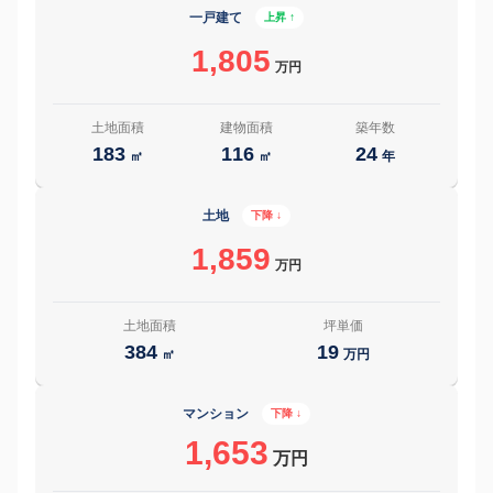
一戸建て
上昇 ↑
1,805
万円
土地面積
建物面積
築年数
183
116
24
㎡
㎡
年
土地
下降 ↓
1,859
万円
土地面積
坪単価
384
19
㎡
万円
マンション
下降 ↓
1,653
万円