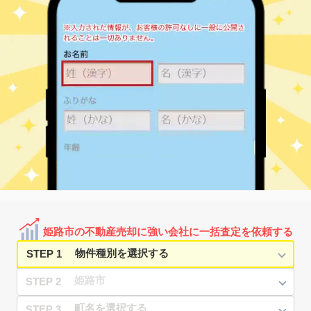
姫路
3,000
65
18
十二所前町
㎡
築
年
万円
7
徒歩
分
姫路
190
60
55
城東町
㎡
築
年
万円
-
徒歩
分
姫路
1,000
65
35
城東町
㎡
築
年
万円
28
徒歩
分
姫路
830
85
41
城北本町
㎡
築
年
万円
-
徒歩
分
白浜の宮
880
70
37
白浜町
㎡
築
年
万円
7
徒歩
分
白浜の宮
800
80
33
白浜町
㎡
築
年
万円
9
徒歩
分
姫路
3,400
65
5
大黒壱丁町
㎡
築
年
万円
20
徒歩
分
姫路
1,300
60
27
田寺
㎡
築
年
万円
-
徒歩
分
姫路
650
60
45
千代田町
㎡
築
年
万円
11
徒歩
分
姫路市の不動産売却に強い会社に一括査定を依頼する
姫路
860
70
45
千代田町
㎡
築
年
万円
11
徒歩
分
STEP 1
STEP 2
STEP 3