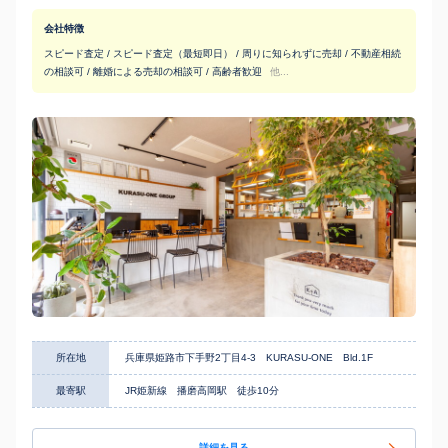
会社特徴
スピード査定 / スピード査定（最短即日） / 周りに知られずに売却 / 不動産相続
の相談可 / 離婚による売却の相談可 / 高齢者歓迎
他...
所在地
兵庫県姫路市下手野2丁目4-3 KURASU-ONE Bld.1F
最寄駅
JR姫新線 播磨高岡駅 徒歩10分
詳細を見る