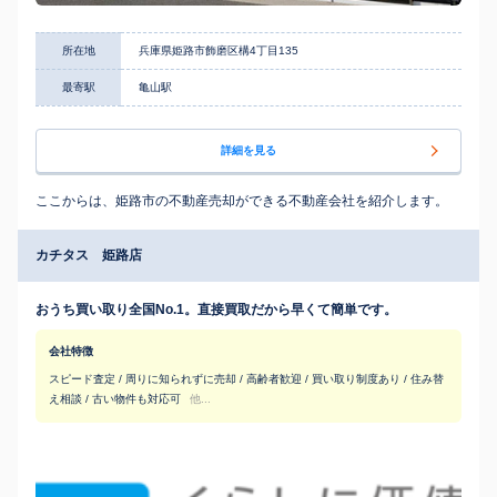
所在地
兵庫県姫路市飾磨区構4丁目135
最寄駅
亀山駅
詳細を見る
ここからは、姫路市の不動産売却ができる不動産会社を紹介します。
カチタス 姫路店
おうち買い取り全国No.1。直接買取だから早くて簡単です。
会社特徴
スピード査定 / 周りに知られずに売却 / 高齢者歓迎 / 買い取り制度あり / 住み替
え相談 / 古い物件も対応可
他...