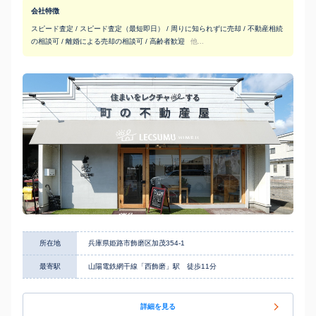
会社特徴
スピード査定 / スピード査定（最短即日） / 周りに知られずに売却 / 不動産相続
の相談可 / 離婚による売却の相談可 / 高齢者歓迎
他...
所在地
兵庫県姫路市飾磨区加茂354-1
最寄駅
山陽電鉄網干線「西飾磨」駅 徒歩11分
詳細を見る