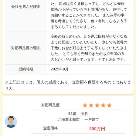
た。 周辺は高く見積もっても、どんどん売買
会社を選んだ理由
価格が下がっている事も説明があり、納得して
お願いすることができました。 また叔母の事
情も考慮してくださり、色々有利になるよう手
を尽くしてくださいました。
高齢の叔母のため、足を運ぶ回数が少なくなる
ように配慮していただいたり、少しでも叔母の
対応満足度の理由
手元にお金が残るよう手を尽くしていただきま
した。 とても早く売却できたのも担当者の方
のおかげだと思っています。とても満足です。
成約時期
2025年9月
※上記口コミは、個人の感想であり、査定額を保証するものではありま
せん。
対応満足度
53歳
男性
北海道函館市
一戸建て
査定価格
200
万円