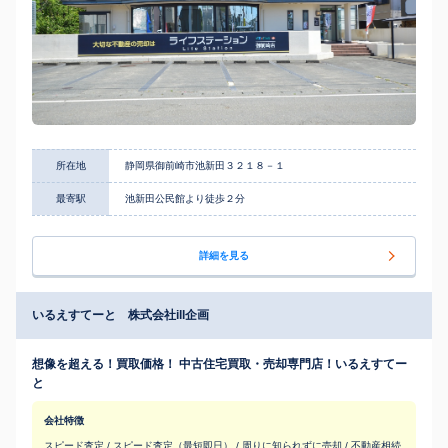
所在地
静岡県御前崎市池新田３２１８－１
最寄駅
池新田公民館より徒歩２分
詳細を見る
いるえすてーと 株式会社ill企画
想像を超える！買取価格！ 中古住宅買取・売却専門店！いるえすてー
と
会社特徴
スピード査定 / スピード査定（最短即日） / 周りに知られずに売却 / 不動産相続