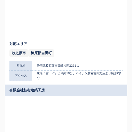
対応エリア
牧之原市
榛原郡吉田町
所在地
静岡県榛原郡吉田町片岡2271-1
東名「吉田IC」より約10分、ハイナン農協吉田支店より徒歩約1
アクセス
分
有限会社枝村建築工房