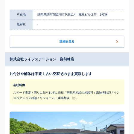
所在地
静岡県静岡市駿河区下島114 蔵敷ビル２階 1号室
最寄駅
-
詳細を見る
株式会社ライフステーション 御前崎店
片付けや解体は不要！古い空家そのまま買取します
会社特徴
スピード査定 / 周りに知られずに売却 / 不動産相続の相談可 / 高齢者歓迎 / イン
スペクション相談 / リフォーム・建築相談
他...