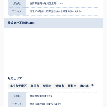
所在地
静岡県静岡市駿河区広野3-17-2
アクセス
国道150号線の広野交差点から焼津方面へ約80ｍ
株式会社不動産Labo.
対応エリア
他...
浜松市天竜区
島田市
磐田市
焼津市
掛川市
藤枝市
所在地
静岡県磐田市森下89
アクセス
東海道本線豊田町駅徒歩20分