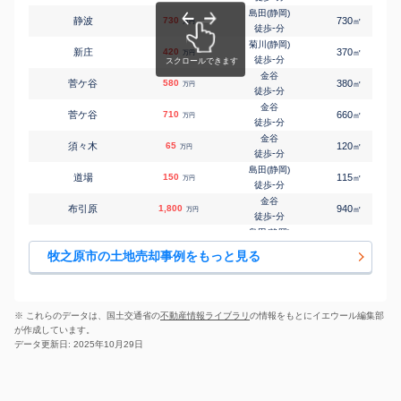
島田(静岡)
静波
730
730
㎡
万円
-
徒歩
分
菊川(静岡)
新庄
420
370
㎡
万円
-
徒歩
分
金谷
菅ケ谷
580
380
㎡
万円
-
徒歩
分
金谷
菅ケ谷
710
660
㎡
万円
-
徒歩
分
金谷
須々木
65
120
㎡
万円
-
徒歩
分
島田(静岡)
道場
150
115
㎡
万円
-
徒歩
分
金谷
布引原
1,800
940
㎡
万円
-
徒歩
分
島田(静岡)
細江
170
170
㎡
万円
-
徒歩
分
牧之原市の土地売却事例をもっと見る
島田(静岡)
細江
300
185
㎡
万円
-
徒歩
分
島田(静岡)
細江
160
115
㎡
万円
-
徒歩
分
※ これらのデータは、国土交通省の
不動産情報ライブラリ
の情報をもとにイエウール編集部
が作成しています。
データ更新日: 2025年10月29日