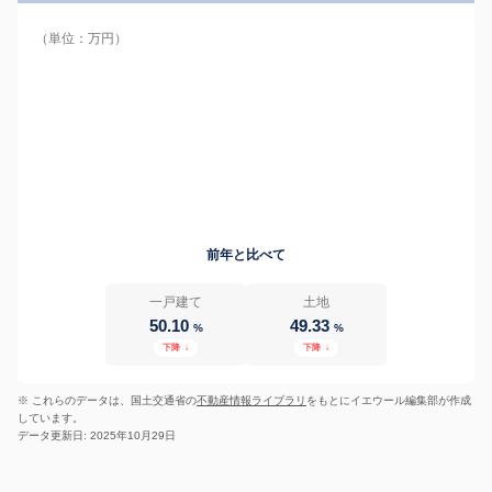
（単位：万円）
前年と比べて
一戸建て
土地
50.10
49.33
%
%
下降
↓
下降
↓
※ これらのデータは、国土交通省の
不動産情報ライブラリ
をもとにイエウール編集部が作成
しています。
データ更新日: 2025年10月29日