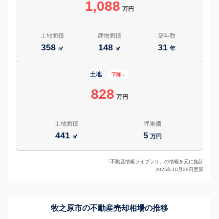
1,088
万円
土地面積
建物面積
築年数
358
148
31
㎡
㎡
年
土地
下降 ↓
828
万円
土地面積
坪単価
441
5
㎡
万円
「不動産情報ライブラリ」の情報を元に集計
2025年10月29日更新
牧之原市の
不動産売却相場の推移