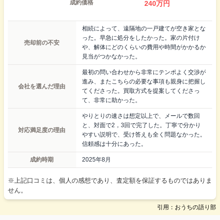
成約価格
240
万円
相続によって、遠隔地の一戸建てが空き家とな
った。早急に処分をしたかった。家の片付け
売却前の不安
や、解体にどのくらいの費用や時間がかかるか
見当がつかなかった。
最初の問い合わせから非常にテンポよく交渉が
進み、またこちらの必要な事項も親身に把握し
会社を選んだ理由
てくださった。買取方式を提案してくださっ
て、非常に助かった。
やりとりの速さは想定以上で、メールで数回
と、対面で2，3回で完了した。丁寧で分かり
対応満足度の理由
やすい説明で、受け答えも全く問題なかった。
信頼感は十分にあった。
成約時期
2025年8月
※上記口コミは、個人の感想であり、査定額を保証するものではありま
せん。
引用：おうちの語り部