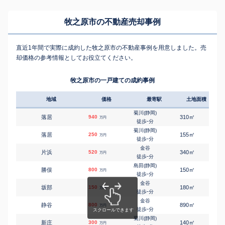
牧之原市の不動産売却事例
直近1年間で実際に成約した牧之原市の不動産事例を用意しました。売
却価格の参考情報としてお役立てください。
牧之原市の一戸建ての成約事例
地域
価格
最寄駅
土地面積
延床
菊川(静岡)
㎡
㎡
落居
940
310
210
万円
-
徒歩
分
菊川(静岡)
㎡
㎡
落居
250
155
140
万円
-
徒歩
分
金谷
㎡
㎡
片浜
520
340
300
万円
-
徒歩
分
島田(静岡)
㎡
㎡
勝俣
800
150
120
万円
-
徒歩
分
金谷
㎡
㎡
坂部
150
180
110
万円
-
徒歩
分
金谷
㎡
㎡
静谷
800
890
140
万円
-
徒歩
分
菊川(静岡)
㎡
㎡
新庄
300
140
95
万円