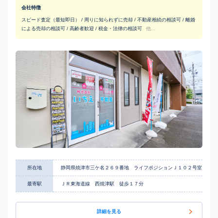
会社特徴
スピード査定（最短即日） / 周りに知られずに売却 / 不動産相続の相談可 / 離婚
による売却の相談可 / 高齢者歓迎 / 税金・法律の相談可
他...
所在地
静岡県焼津市三ケ名２６９番地 ライフポジションＪ１０２号室
最寄駅
ＪＲ東海道線 西焼津駅 徒歩１７分
詳細を見る