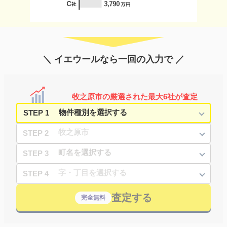
＼ イエウールなら一回の入力で ／
牧之原市の厳選された最大6社が査定
STEP 1
STEP 2
STEP 3
STEP 4
査定する
完全無料