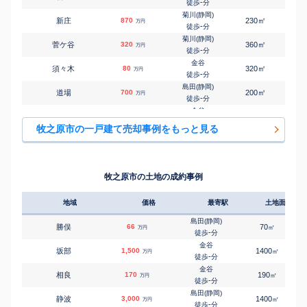
-
徒歩
分
菊川(静岡)
㎡
㎡
新庄
870
230
170
万円
-
徒歩
分
菊川(静岡)
㎡
㎡
菅ケ谷
320
360
145
万円
-
徒歩
分
金谷
㎡
㎡
須々木
80
320
110
万円
-
徒歩
分
島田(静岡)
㎡
㎡
道場
700
200
80
万円
-
徒歩
分
金谷
㎡
㎡
西萩間
440
840
250
万円
-
徒歩
分
牧之原市の一戸建て売却事例をもっと見る
島田(静岡)
㎡
㎡
細江
430
150
80
万円
-
徒歩
分
牧之原市の土地の成約事例
地域
価格
最寄駅
土地面積
島田(静岡)
勝俣
66
70
㎡
万円
-
徒歩
分
金谷
坂部
1,500
1400
㎡
万円
-
徒歩
分
金谷
相良
170
190
㎡
万円
-
徒歩
分
島田(静岡)
静波
3,000
1400
㎡
万円
-
徒歩
分