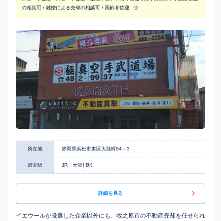
の相談可 / 離婚による売却の相談可 / 高齢者歓迎
他...
所在地
静岡県浜松市東区大蒲町84－3
最寄駅
JR 天龍川駅
詳細を見る
イエウールが厳選した企業以外にも、牧之原市の不動産売却を任せられ