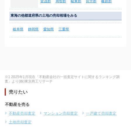
賀茂郡
周智郡
駿東郡
田方郡
榛原郡
東海の他都道府県の土地の売却相場をみる
岐阜県
静岡県
愛知県
三重県
※1 2025年1月現在「不動産会社の一括査定サイトに関するランキング調
査」より(株)東京商工リサーチ
売りたい
不動産を売る
不動産売却査定
マンション売却査定
一戸建て売却査定
土地売却査定