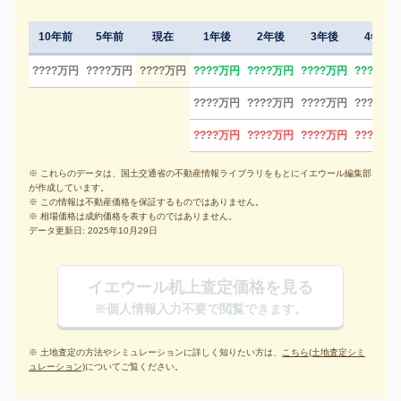
10年前
5年前
現在
1年後
2年後
3年後
4年後
????万円
????万円
????万円
????万円
????万円
????万円
????万円
????万円
????万円
????万円
????万円
????万円
????万円
????万円
????万円
※ これらのデータは、国土交通省の不動産情報ライブラリをもとにイエウール編集部
が作成しています。
※ この情報は不動産価格を保証するものではありません。
※ 相場価格は成約価格を表すものではありません。
データ更新日: 2025年10月29日
イエウール机上査定価格を見る
※個人情報入力不要で閲覧できます。
※ 土地査定の方法やシミュレーションに詳しく知りたい方は、
こちら(土地査定シミ
ュレーション)
についてご覧ください。