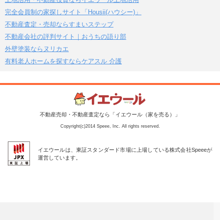
完全会員制の家探しサイト「Housii(ハウシー)」
不動産査定・売却ならすまいステップ
不動産会社の評判サイト｜おうちの語り部
外壁塗装ならヌリカエ
有料老人ホームを探すならケアスル 介護
不動産売却・不動産査定なら「イエウール（家を売る）」
Copyright(c)2014 Speee, Inc. All rights reserved.
イエウールは、東証スタンダード市場に上場している株式会社Speeeが
運営しています。