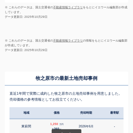
※ これらのデータは、国土交通省の
不動産情報ライブラリ
をもとにイエウール編集部が作成
しています。
データ更新日: 2025年10月29日
※ これらのデータは、国土交通省の
不動産情報ライブラリ
の情報をもとにイエウール編集部
が作成しています。
データ更新日: 2025年10月29日
牧之原市の最新土地売却事例
直近1年間で実際に成約した牧之原市の土地売却事例を用意しました。
売却価格の参考情報としてお役立てください。
地域
価格
売却時期
最寄駅
1,250
万円
東萩間
2026
6
年
月
-
1
360
約
㎡