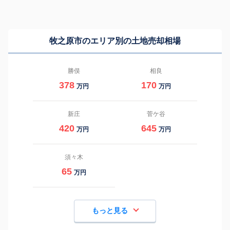
牧之原市のエリア別の土地売却相場
勝俣
相良
378
170
万円
万円
新庄
菅ケ谷
420
645
万円
万円
須々木
65
万円
もっと見る