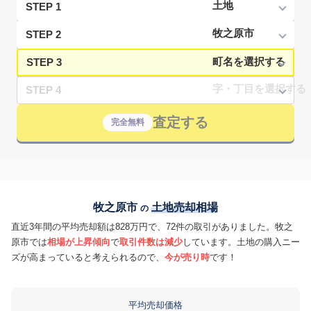
STEP 1
STEP 2
STEP 3
STEP 4
査定する
完全無料
牧之原市
土地売却相場
の
直近3年間の平均売却額は828万円で、72件の取引がありました。牧之
原市では
相場が上昇傾向
で
取引件数は減少
しています。土地の購入ニー
ズが高まっていると考えられるので、
今が売り時
です！
平均売却価格