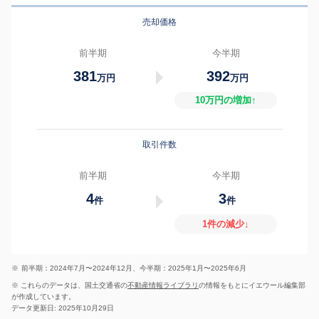
売却価格
前半期
今半期
381
392
万円
万円
10万円の増加↑
取引件数
前半期
今半期
4
3
件
件
1件の減少↓
※
前半期：2024年7月〜2024年12月、今半期：2025年1月〜2025年6月
※ これらのデータは、国土交通省の
不動産情報ライブラリ
の情報をもとにイエウール編集部
が作成しています。
データ更新日: 2025年10月29日