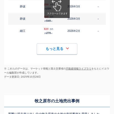
200
万円
静波
2026
3
年
月
-
220
約
㎡
200
万円
静波
2026
3
年
月
-
540
約
㎡
820
万円
細江
2026
2
年
月
-
1
270
約
㎡
もっと見る
※ これらのデータは、マーケット情報と国土交通省の
不動産情報ライブラリ
をもとにイエウ
ール編集部が作成しています。
データ更新日: 2025年10月29日
牧之原市の土地売出事例
実際に現在売り出し中の牧之原市の土地の売却事例を用意しました。