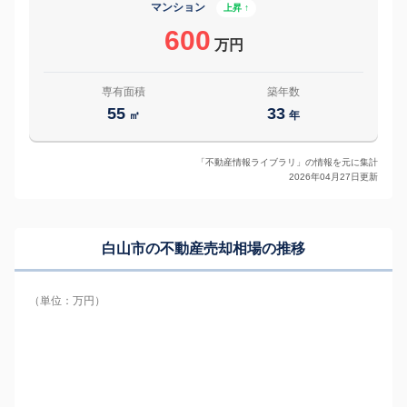
マンション
上昇 ↑
600
万円
専有面積
築年数
55
33
㎡
年
「不動産情報ライブラリ」の情報を元に集計
2026年04月27日更新
白山市の
不動産売却相場の推移
（単位：万円）