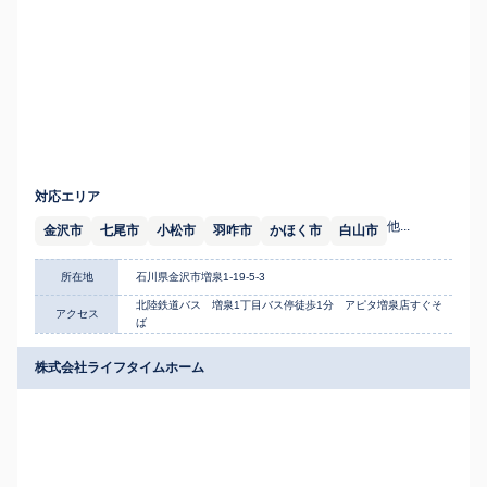
対応エリア
他...
金沢市
七尾市
小松市
羽咋市
かほく市
白山市
所在地
石川県金沢市増泉1-19-5-3
北陸鉄道バス 増泉1丁目バス停徒歩1分 アピタ増泉店すぐそ
アクセス
ば
株式会社ライフタイムホーム