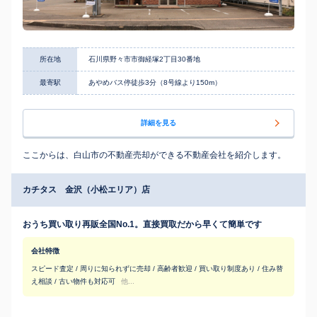
所在地
石川県野々市市御経塚2丁目30番地
最寄駅
あやめバス停徒歩3分（8号線より150m）
詳細を見る
ここからは、白山市の不動産売却ができる不動産会社を紹介します。
カチタス 金沢（小松エリア）店
おうち買い取り再販全国No.1。直接買取だから早くて簡単です
会社特徴
スピード査定 / 周りに知られずに売却 / 高齢者歓迎 / 買い取り制度あり / 住み替
え相談 / 古い物件も対応可
他...