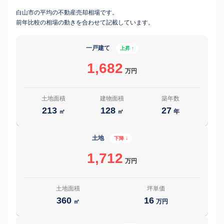
白山市の平均の不動産売却相場です。
前年比較の相場の動きを合わせて記載しています。
一戸建て
上昇 ↑
1,682
万円
土地面積
建物面積
築年数
213
128
27
㎡
㎡
年
土地
下降 ↓
1,712
万円
土地面積
坪単価
360
16
㎡
万円