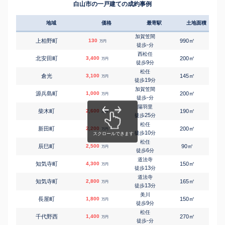
白山市の一戸建ての成約事例
地域
価格
最寄駅
土地面積
延床
加賀笠間
㎡
㎡
上柏野町
130
990
340
万円
-
徒歩
分
西松任
㎡
㎡
北安田町
3,400
200
125
万円
9
徒歩
分
松任
㎡
㎡
倉光
3,100
145
85
万円
19
徒歩
分
加賀笠間
㎡
㎡
源兵島町
1,000
200
120
万円
-
徒歩
分
陽羽里
㎡
㎡
柴木町
2,600
190
130
万円
25
徒歩
分
松任
㎡
㎡
新田町
2,200
200
115
万円
10
徒歩
分
松任
㎡
㎡
辰巳町
2,500
90
135
万円
6
徒歩
分
道法寺
㎡
㎡
知気寺町
4,300
150
100
万円
13
徒歩
分
道法寺
㎡
㎡
知気寺町
2,800
165
110
万円
13
徒歩
分
美川
㎡
㎡
長屋町
1,800
150
105
万円
9
徒歩
分
松任
㎡
㎡
千代野西
1,400
270
120
万円
-
徒歩
分