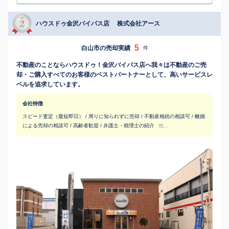
ハウスドゥ金沢バイパス店 株式会社アース
5
白山市の売却実績
件
不動産のことならハウスドゥ！金沢バイパス店へ我々は不動産のご売
却・ご購入すべてのお客様のベストパートナーとして、高いサービスレ
ベルを追求しています。
会社特徴
スピード査定（最短即日） / 周りに知られずに売却 / 不動産相続の相談可 / 離婚
による売却の相談可 / 高齢者歓迎 / 弁護士・税理士の紹介
他...