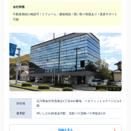
会社特徴
不動産相続の相談可 / リフォーム・建築相談 / 買い取り制度あり / 賃貸サポート
可能
石川県金沢市高尾台1丁目442番地 ベネフィットステージビル3
所在地
階
最寄駅
IRいしかわ鉄道金沢駅 北鉄バス窪南バス停徒歩1分
詳細を見る