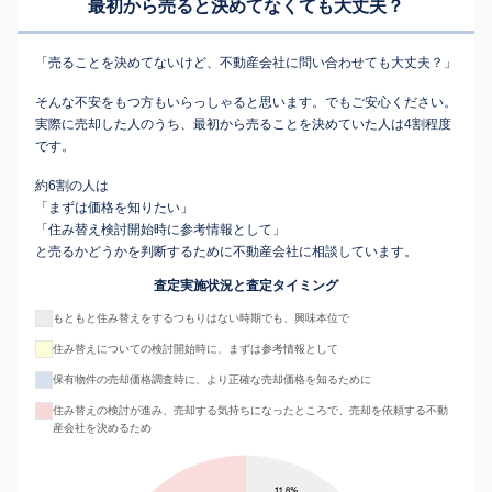
最初から売ると決めてなくても
大丈夫？
「売ることを決めてないけど、不動産会社に問い合わせても大丈夫？」
そんな不安をもつ方もいらっしゃると思います。でもご安心ください。
実際に売却した人のうち、最初から売ることを決めていた人は4割程度
です。
約6割の人は
「まずは価格を知りたい」
「住み替え検討開始時に参考情報として」
と売るかどうかを判断するために不動産会社に相談しています。
査定実施状況と査定タイミング
もともと住み替えをするつもりはない時期でも、興味本位で
住み替えについての検討開始時に、まずは参考情報として
保有物件の売却価格調査時に、より正確な売却価格を知るために
住み替えの検討が進み、売却する気持ちになったところで、売却を依頼する不動
産会社を決めるため