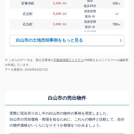
曽谷
安養寺町
1,100
165
㎡
万円
井口(石川)
24
徒歩
分
㎡
㎡
日向町
1,600
200
135
万円
19
徒歩
分
加賀笠間
石立町
5,100
-
㎡
万円
加賀笠間
-
徒歩
分
㎡
㎡
福永町
600
180
180
万円
-
徒歩
分
加賀笠間
石立町
1,200
790
㎡
万円
松任
-
徒歩
分
㎡
㎡
蕪城
1,100
220
130
万円
20
徒歩
分
加賀笠間
石立町
520
390
㎡
万円
松任
-
徒歩
分
㎡
㎡
蕪城
3,200
210
140
白山市の土地売却事例をもっと見る
万円
24
徒歩
分
加賀笠間
石立町
520
330
㎡
万円
美川
29
徒歩
分
㎡
㎡
美川和波町
1,900
160
110
万円
13
徒歩
分
松任
乾町
1,200
1100
㎡
万円
小舞子
24
徒歩
分
㎡
㎡
湊町
880
490
310
※ これらのデータは、国土交通省の
不動産情報ライブラリ
の情報をもとにイエウール編集部
万円
9
徒歩
分
松任
が作成しています。
今平町
180
70
㎡
万円
-
徒歩
分
データ更新日: 2026年04月27日
小柳(石川)
小柳町
930
290
㎡
万円
3
徒歩
分
加賀笠間
笠間町
5,200
1100
㎡
万円
-
徒歩
分
加賀笠間
白山市の売出物件
笠間町
960
150
㎡
万円
2
徒歩
分
加賀笠間
笠間町
850
155
㎡
万円
4
徒歩
分
実際に現在売り出し中の白山市の物件の事例を用意しました。
加賀笠間
鹿島町
440
300
㎡
白山市の売却価格・相場を知るために、これらの物件と比較して、自分
万円
29
徒歩
分
の物件価格がいくらになりそうか相場をつかみましょう。
加賀笠間
北島町
3,400
-
㎡
万円
21
徒歩
分