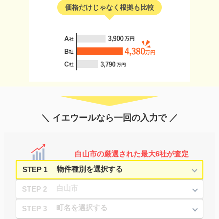
価格だけじゃなく根拠も比較
＼ イエウールなら一回の入力で ／
白山市の厳選された最大6社が査定
STEP 1
STEP 2
STEP 3