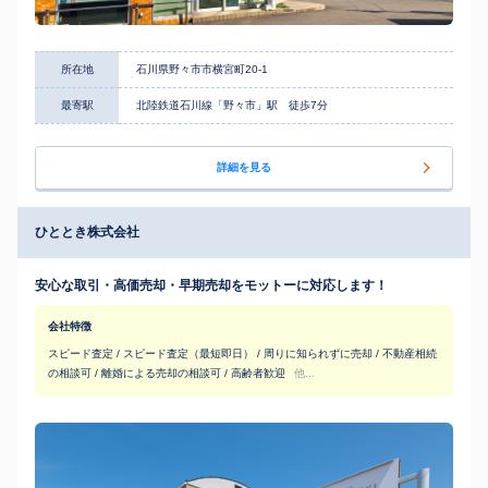
所在地
石川県野々市市横宮町20-1
最寄駅
北陸鉄道石川線「野々市」駅 徒歩7分
詳細を見る
ひととき株式会社
安心な取引・高価売却・早期売却をモットーに対応します！
会社特徴
スピード査定 / スピード査定（最短即日） / 周りに知られずに売却 / 不動産相続
の相談可 / 離婚による売却の相談可 / 高齢者歓迎
他...