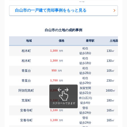
松任
㎡
㎡
千代野西
1,400
250
180
万円
-
徒歩
分
白山市の一戸建て売却事例をもっと見る
松任
㎡
㎡
千代野西
2,900
140
95
万円
-
徒歩
分
松任
㎡
㎡
千代野西
1,400
250
70
万円
-
徒歩
分
白山市の土地の成約事例
鶴来
㎡
㎡
鶴来大国町
660
210
140
万円
4
徒歩
分
地域
価格
最寄駅
土地面積
鶴来
㎡
㎡
鶴来新町
800
140
125
万円
13
徒歩
分
松任
相木町
1,300
130
㎡
万円
鶴来
18
徒歩
分
㎡
㎡
鶴来新町
900
290
105
万円
15
徒歩
分
松任
相木町
1,300
130
㎡
万円
道法寺
18
徒歩
分
㎡
㎡
道法寺町
1,800
130
120
万円
-
徒歩
分
松任
青葉台
950
105
㎡
万円
道法寺
26
徒歩
分
㎡
㎡
道法寺町
1,200
360
65
万円
4
徒歩
分
松任
青葉台
1,700
230
㎡
万円
加賀笠間
29
徒歩
分
㎡
㎡
中柏野町
700
175
100
万円
23
徒歩
分
加賀笠間
阿弥陀島町
2,200
1600
㎡
万円
松任
21
徒歩
分
㎡
㎡
長竹町
2,200
165
140
万円
29
徒歩
分
井口(石川)
荒屋町
1,100
180
㎡
万円
加賀笠間
4
徒歩
分
㎡
㎡
西柏町
400
110
95
万円
8
徒歩
分
曽谷
安養寺町
1,100
165
㎡
万円
加賀笠間
24
徒歩
分
㎡
㎡
西美沢野
800
260
210
万円
3
徒歩
分
曽谷
安養寺町
1,100
165
㎡
万円
松任
24
徒歩
分
㎡
㎡
八田町
1,200
140
120
万円
-
徒歩
分