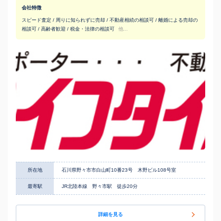
会社特徴
スピード査定 / 周りに知られずに売却 / 不動産相続の相談可 / 離婚による売却の
相談可 / 高齢者歓迎 / 税金・法律の相談可
他...
所在地
石川県野々市市白山町10番23号 木野ビル108号室
最寄駅
JR北陸本線 野々市駅 徒歩20分
詳細を見る