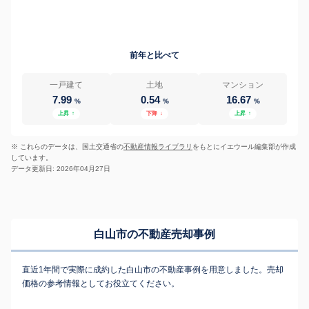
前年と比べて
一戸建て
土地
マンション
7.99
0.54
16.67
%
%
%
上昇
↑
下降
↓
上昇
↑
※ これらのデータは、国土交通省の
不動産情報ライブラリ
をもとにイエウール編集部が作成
しています。
データ更新日: 2026年04月27日
白山市の不動産売却事例
直近1年間で実際に成約した白山市の不動産事例を用意しました。売却
価格の参考情報としてお役立てください。