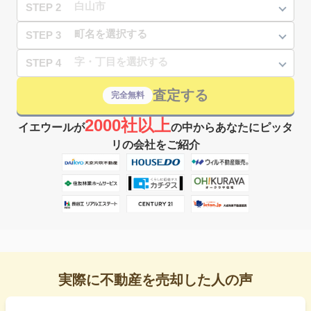
STEP 2
STEP 3
STEP 4
査定する
完全無料
2000社以上
イエウールが
の中からあなたにピッタ
リの会社をご紹介
実際に不動産を売却した人の声