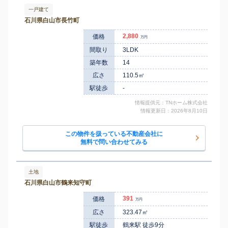
加賀笠間
北島町
1,500
1000
一戸建て
㎡
万円
23
徒歩
分
石川県白山市長竹町
加賀笠間
北島町
420
280
㎡
万円
24
徒歩
分
2,880
価格
万円
西松任
北安田町
2,000
270
㎡
万円
1
間取り
3LDK
徒歩
分
西松任
築年数
14
北安田町
1,900
310
㎡
万円
1
徒歩
分
広さ
110.5㎡
西松任
北安田町
1,800
220
㎡
万円
4
徒歩
分
駅徒歩
-
西松任
北安田町
1,400
200
㎡
万円
5
情報提供元：TNホーム株式会社
徒歩
分
情報更新日：2026年8月10日
西松任
北安田町
1,500
200
㎡
万円
5
徒歩
分
西松任
この物件を扱っている不動産会社に
北安田町
1,800
210
㎡
万円
5
徒歩
分
無料で問い合わせてみる
西松任
北安田町
2,000
440
㎡
万円
6
徒歩
分
土地
石川県白山市鶴来知守町
391
価格
万円
広さ
323.47㎡
駅徒歩
鶴来駅 徒歩9分