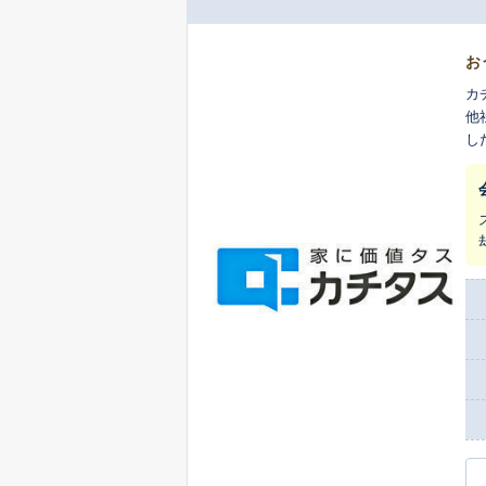
お
カ
他
し
ま