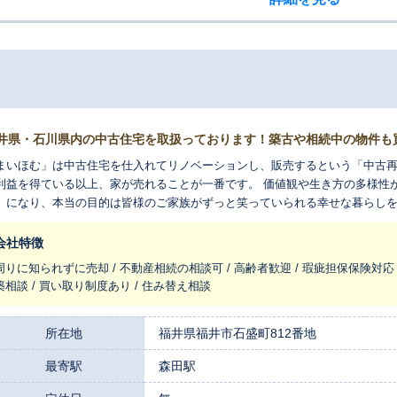
井県・石川県内の中古住宅を取扱っております！築古や相続中の物件も
まいほむ」は中古住宅を仕入れてリノベーションし、販売するという「中古
利益を得ている以上、家が売れることが一番です。 価値観や生き方の多様性
」になり、本当の目的は皆様のご家族がずっと笑っていられる幸せな暮らしを
けるためのサービスを提供しているのが「まいほむ」なのです。
会社特徴
周りに知られずに売却 / 不動産相続の相談可 / 高齢者歓迎 / 瑕疵担保保険対応
築相談 / 買い取り制度あり / 住み替え相談
所在地
福井県福井市石盛町812番地
最寄駅
森田駅