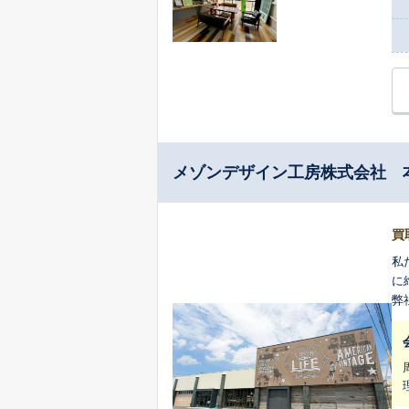
メゾンデザイン工房株式会社 
買
私
に
弊
だ