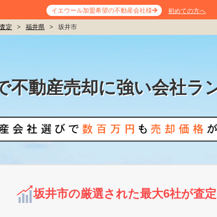
イエウール加盟希望の不動産会社様
初めての方へ
査定
>
福井県
>
坂井市
で不動産売却に強い会社ラ
坂井市の厳選された最大6社が査定