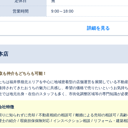
定休日
無
営業時間
9:00～18:00
詳細を見る
本店
取も仲介もどちらも可能！
たちは福井県嶺北エリアを中心に地域密着型の店舗運営を展開している不動
維持されてきたおうちの魅力に共感し、希望の価格で売りたいというお気持
社では地元出身・在住のスタッフも多く、市街化調整区域等の専門知識が必
さい。
会社特徴
周りに知られずに売却 / 不動産相続の相談可 / 離婚による売却の相談可 / 高齢
理士の紹介 / 瑕疵担保保険対応 / インスペクション相談 / リフォーム・建築相