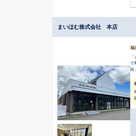
まいほむ株式会社 本店
福
「
で
段
続