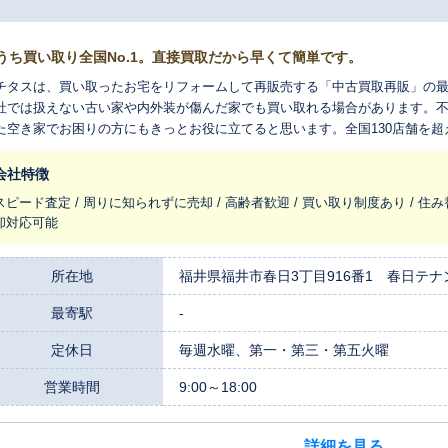
うち買い取り全国No.1。直接買取だから早くて簡単です。
チタスは、買い取ったお宅をリフォームして再販売する「中古買取再販」の
社では扱えない古い家や内外装が傷んだ家でも買い取れる場合があります。
た空き家でお困りの方にもきっとお役に立てると思います。全国130店舗を
れ変わらせ、長く住みつなぐお手伝いをさせてください。
会社特徴
スピード査定 / 周りに知られずに売却 / 高齢者歓迎 / 買い取り制度あり / 住み
却対応可能
所在地
福井県福井市春日3丁目916番1 春日テナ
最寄駅
-
定休日
毎週水曜、第一・第三・第五火曜
営業時間
9:00～18:00
詳細を見る