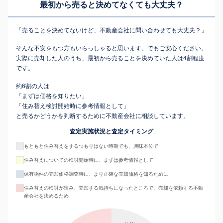
最初から売ると決めてなくても
大丈夫？
「売ることを決めてないけど、不動産会社に問い合わせても大丈夫？」
そんな不安をもつ方もいらっしゃると思います。でもご安心ください。
実際に売却した人のうち、最初から売ることを決めていた人は4割程度
です。
約6割の人は
「まずは価格を知りたい」
「住み替え検討開始時に参考情報として」
と売るかどうかを判断するために不動産会社に相談しています。
査定実施状況と査定タイミング
もともと住み替えをするつもりはない時期でも、興味本位で
住み替えについての検討開始時に、まずは参考情報として
保有物件の売却価格調査時に、より正確な売却価格を知るために
住み替えの検討が進み、売却する気持ちになったところで、売却を依頼する不動
産会社を決めるため