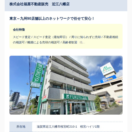
株式会社福屋不動産販売 近江八幡店
東京～九州90店舗以上のネットワークで任せて安心！
会社特徴
スピード査定 / スピード査定（最短即日） / 周りに知られずに売却 / 不動産相続
の相談可 / 離婚による売却の相談可 / 高齢者歓迎
他...
所在地
滋賀県近江八幡市桜宮町210-1 桜宮ハイツ1階