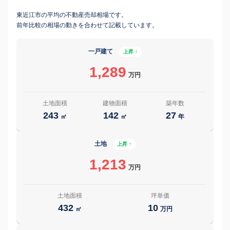
東近江市の平均の不動産売却相場です。
前年比較の相場の動きを合わせて記載しています。
一戸建て
上昇 ↑
1,289
万円
土地面積
建物面積
築年数
243
142
27
㎡
㎡
年
土地
上昇 ↑
1,213
万円
土地面積
坪単価
432
10
㎡
万円