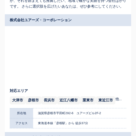
が、それを踏まえても推薦したい、地域で確かな実績を持つ会社ばかり
です。 さらに選択肢を広げたいあなたは、ぜひ参考にしてください。
株式会社ユアーズ・コーポレーション
対応エリア
他...
大津市
彦根市
長浜市
近江八幡市
栗東市
東近江市
所在地
滋賀県彦根市平田町292-6 ユアーズビル2F-2
アクセス
東海道本線「彦根駅」から 徒歩37分