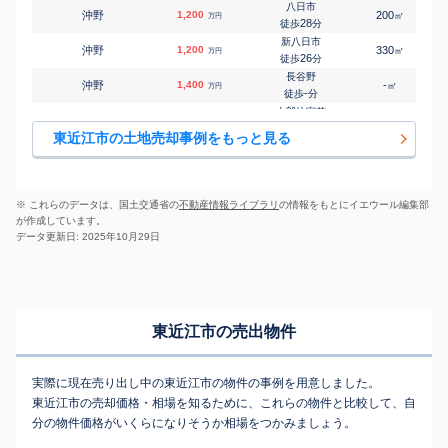
-
徒歩
分
八日市
沖野
1,200
200
㎡
万円
能登川
28
徒歩
分
㎡
㎡
能登川町
150
195
150
万円
16
徒歩
分
新八日市
沖野
1,200
330
㎡
万円
八日市
26
徒歩
分
㎡
㎡
林田町
830
165
100
万円
-
徒歩
分
長谷野
沖野
1,400
-
㎡
万円
八日市
-
徒歩
分
㎡
㎡
東沖野
1,400
200
110
万円
-
徒歩
分
太郎坊宮前
小脇町
80
130
㎡
万円
八日市
6
徒歩
分
㎡
㎡
東中野町
3,800
210
120
東近江市の土地売却事例をもっと見る
万円
19
徒歩
分
八日市
上山町
1,200
-
㎡
万円
八日市
-
徒歩
分
㎡
㎡
ひばり丘町
850
220
110
万円
24
徒歩
分
桜川(滋賀)
蒲生堂町
50
270
㎡
万円
八日市
-
徒歩
分
㎡
㎡
札の辻
490
125
100
※ これらのデータは、国土交通省の
不動産情報ライブラリ
の情報をもとにイエウール編集部
万円
-
徒歩
分
桜川(滋賀)
が作成しています。
蒲生堂町
100
270
㎡
万円
-
徒歩
分
データ更新日: 2025年10月29日
桜川(滋賀)
蒲生堂町
80
300
㎡
万円
-
徒歩
分
太郎坊宮前
小今町
1,200
195
㎡
万円
11
徒歩
分
五箇荘
東近江市の売出物件
五個荘石塚町
11,000
-
㎡
万円
-
徒歩
分
能登川
五個荘石馬寺町
600
210
㎡
万円
-
徒歩
分
実際に現在売り出し中の東近江市の物件の事例を用意しました。
五箇荘
五個荘小幡町
600
860
㎡
東近江市の売却価格・相場を知るために、これらの物件と比較して、自
万円
9
徒歩
分
分の物件価格がいくらになりそうか相場をつかみましょう。
五箇荘
五個荘金堂町
360
170
㎡
万円
-
徒歩
分