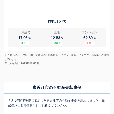
前年と比べて
一戸建て
土地
マンション
17.06
12.83
62.80
%
%
%
上昇
↑
上昇
↑
下降
↓
※ これらのデータは、国土交通省の
不動産情報ライブラリ
をもとにイエウール編集部が作成
しています。
データ更新日: 2025年10月29日
東近江市の不動産売却事例
直近1年間で実際に成約した東近江市の不動産事例を用意しました。売
却価格の参考情報としてお役立てください。