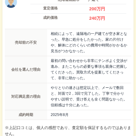
査定価格
200
万円
成約価格
240
万円
相続によって、遠隔地の一戸建てが空き家とな
った。早急に処分をしたかった。家の片付け
売却前の不安
や、解体にどのくらいの費用や時間がかかるか
見当がつかなかった。
最初の問い合わせから非常にテンポよく交渉が
進み、またこちらの必要な事項も親身に把握し
会社を選んだ理由
てくださった。買取方式を提案してくださっ
て、非常に助かった。
やりとりの速さは想定以上で、メールで数回
と、対面で2，3回で完了した。丁寧で分かり
対応満足度の理由
やすい説明で、受け答えも全く問題なかった。
信頼感は十分にあった。
成約時期
2025年8月
※上記口コミは、個人の感想であり、査定額を保証するものではありま
せん。