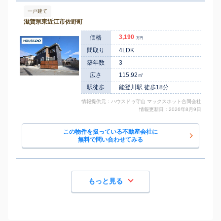
五箇荘
五個荘中町
50
120
一戸建て
㎡
万円
13
徒歩
分
滋賀県東近江市佐野町
五箇荘
五個荘簗瀬町
1,300
740
㎡
万円
19
徒歩
分
3,190
価格
万円
五箇荘
五個荘山本町
990
270
㎡
万円
-
間取り
4LDK
徒歩
分
八日市
築年数
3
幸町
1,300
175
㎡
万円
21
徒歩
分
広さ
115.92㎡
桜川(滋賀)
桜川東町
400
440
㎡
万円
13
徒歩
分
駅徒歩
能登川駅 徒歩18分
能登川
佐生町
3,200
550
㎡
万円
23
情報提供元：ハウスドゥ守山 マックスホット合同会社
徒歩
分
情報更新日：2026年8月9日
能登川
佐生町
30
410
㎡
万円
23
徒歩
分
能登川
この物件を扱っている不動産会社に
佐生町
2,600
440
㎡
万円
23
徒歩
分
無料で問い合わせてみる
能登川
佐生町
2,100
360
㎡
万円
24
徒歩
分
もっと見る