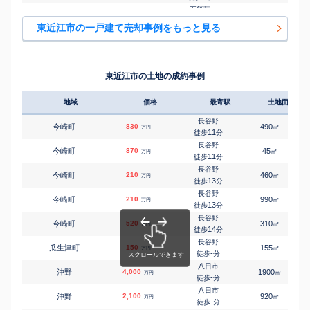
五箇荘
㎡
㎡
五個荘北町屋町
1,300
165
115
万円
18
徒歩
分
東近江市の一戸建て売却事例をもっと見る
五箇荘
㎡
㎡
五個荘中町
680
150
90
万円
10
徒歩
分
五箇荘
㎡
㎡
五個荘中町
820
155
100
万円
11
徒歩
分
東近江市の土地の成約事例
八日市
㎡
㎡
小田苅町
50
190
65
万円
-
徒歩
分
地域
価格
最寄駅
土地面積
八日市
㎡
㎡
五智町
1,800
145
105
万円
-
徒歩
分
長谷野
今崎町
830
490
㎡
万円
新八日市
11
徒歩
分
㎡
㎡
昭和町
2,500
185
105
万円
10
徒歩
分
長谷野
今崎町
870
45
㎡
万円
新八日市
11
徒歩
分
㎡
㎡
昭和町
250
230
160
万円
14
徒歩
分
長谷野
今崎町
210
460
㎡
万円
能登川
13
徒歩
分
㎡
㎡
神郷町
750
170
120
万円
24
徒歩
分
長谷野
今崎町
210
990
㎡
万円
能登川
13
徒歩
分
㎡
㎡
躰光寺町
2,700
145
100
万円
23
徒歩
分
長谷野
今崎町
520
310
㎡
万円
八日市
14
徒歩
分
㎡
㎡
建部上中町
1,100
200
80
万円
19
徒歩
分
長谷野
瓜生津町
150
155
㎡
万円
能登川
-
徒歩
分
㎡
㎡
長勝寺町
1,300
770
260
万円
-
徒歩
分
八日市
沖野
4,000
1900
㎡
万円
能登川
-
徒歩
分
㎡
㎡
長勝寺町
1,100
110
75
万円
23
徒歩
分
八日市
沖野
2,100
920
㎡
万円
八日市
-
徒歩
分
㎡
㎡
中小路町
2,000
220
120
万円