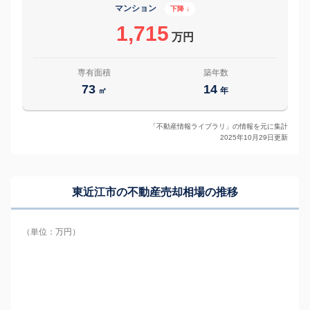
マンション
下降 ↓
1,715
万円
専有面積
築年数
73
14
㎡
年
「不動産情報ライブラリ」の情報を元に集計
2025年10月29日更新
東近江市の
不動産売却相場の推移
（単位：万円）