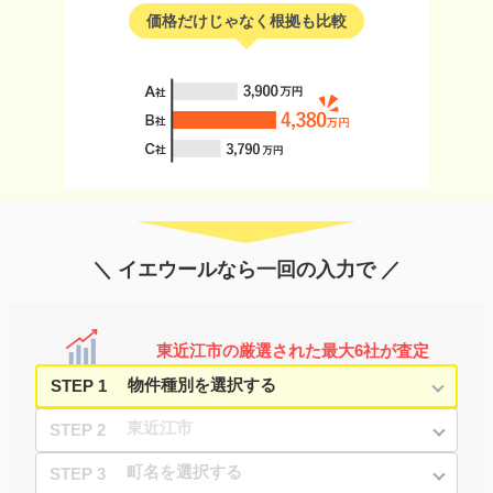
価格だけじゃなく根拠も比較
＼ イエウールなら一回の入力で ／
東近江市の厳選された最大6社が査定
STEP 1
STEP 2
STEP 3