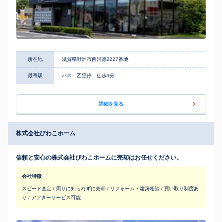
所在地
滋賀県野洲市西河原2227番地
最寄駅
バス 乙窪停 徒歩3分
詳細を見る
株式会社びわこホーム
信頼と安心の株式会社びわこホームに売却はお任せください。
会社特徴
スピード査定 / 周りに知られずに売却 / リフォーム・建築相談 / 買い取り制度あ
り / アフターサービス可能