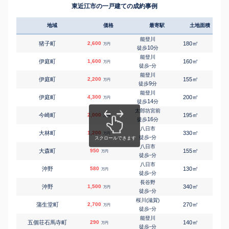
東近江市の一戸建ての成約事例
地域
価格
最寄駅
土地面積
延床
能登川
㎡
㎡
猪子町
2,600
180
105
万円
10
徒歩
分
能登川
㎡
㎡
伊庭町
1,600
160
130
万円
-
徒歩
分
能登川
㎡
㎡
伊庭町
2,200
155
100
万円
9
徒歩
分
能登川
㎡
㎡
伊庭町
4,300
200
105
万円
14
徒歩
分
太郎坊宮前
㎡
㎡
今崎町
2,000
195
100
万円
16
徒歩
分
八日市
㎡
㎡
大林町
1,200
330
155
万円
-
徒歩
分
八日市
㎡
㎡
大森町
950
155
110
万円
-
徒歩
分
八日市
㎡
㎡
沖野
580
130
100
万円
-
徒歩
分
長谷野
㎡
㎡
沖野
1,500
340
240
万円
-
徒歩
分
桜川(滋賀)
㎡
㎡
蒲生堂町
2,700
270
125
万円
-
徒歩
分
能登川
㎡
㎡
五個荘石馬寺町
290
140
70
万円
-
徒歩
分