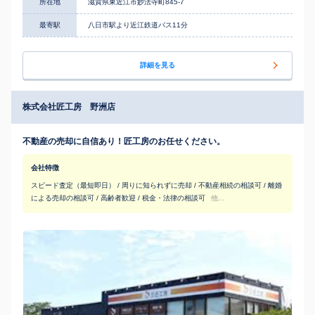
所在地
滋賀県東近江市妙法寺町845-7
最寄駅
八日市駅より近江鉄道バス11分
詳細を見る
株式会社匠工房 野洲店
不動産の売却に自信あり！匠工房のお任せください。
会社特徴
スピード査定（最短即日） / 周りに知られずに売却 / 不動産相続の相談可 / 離婚
による売却の相談可 / 高齢者歓迎 / 税金・法律の相談可
他...