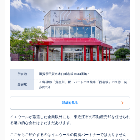
所在地
滋賀県甲賀市水口町名坂1033番地7
JR草津線「貴生川」駅 ハートバス乗車「西名坂」バス停 徒
最寄駅
歩約2分
詳細を見る
イエウールが厳選した企業以外にも、東近江市の不動産売却を任せられ
る魅力的な会社はまだまだあります。
ここからご紹介するのはイエウールの提携パートナーではありません