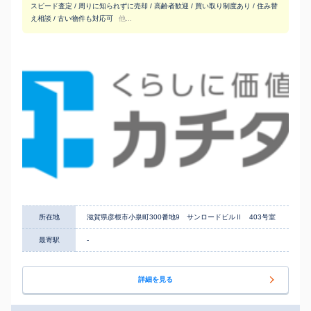
スピード査定 / 周りに知られずに売却 / 高齢者歓迎 / 買い取り制度あり / 住み替
え相談 / 古い物件も対応可
他...
所在地
滋賀県彦根市小泉町300番地9 サンロードビルⅡ 403号室
最寄駅
-
詳細を見る