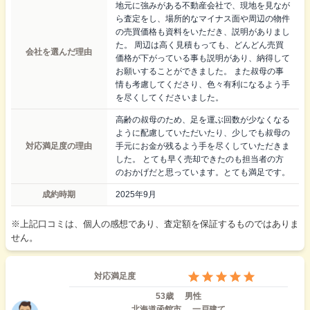
地元に強みがある不動産会社で、現地を見なが
ら査定をし、場所的なマイナス面や周辺の物件
の売買価格も資料をいただき、説明がありまし
た。 周辺は高く見積もっても、どんどん売買
会社を選んだ理由
価格が下がっている事も説明があり、納得して
お願いすることができました。 また叔母の事
情も考慮してくださり、色々有利になるよう手
を尽くしてくださいました。
高齢の叔母のため、足を運ぶ回数が少なくなる
ように配慮していただいたり、少しでも叔母の
対応満足度の理由
手元にお金が残るよう手を尽くしていただきま
した。 とても早く売却できたのも担当者の方
のおかげだと思っています。とても満足です。
成約時期
2025年9月
※上記口コミは、個人の感想であり、査定額を保証するものではありま
せん。
対応満足度
53歳
男性
北海道函館市
一戸建て