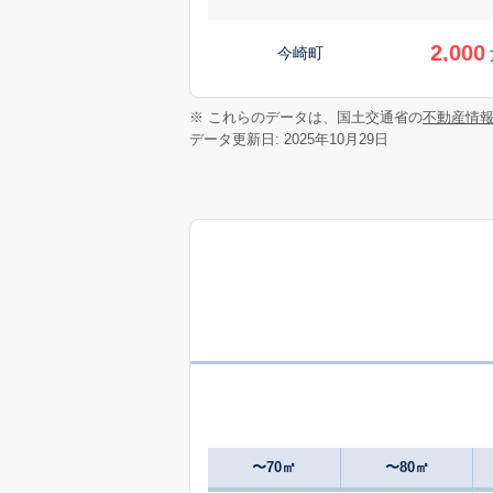
2,000
今崎町
1,200
※ これらのデータは、国土交通省の
不動産情
大林町
データ更新日: 2025年10月29日
950
大森町
万
580
沖野
万
1,500
沖野
2,700
蒲生堂町
290
五個荘石馬寺町
万
〜70㎡
〜80㎡