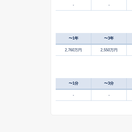
-
-
1,300
五個荘北町屋町
680
五個荘中町
万
〜1年
〜3年
820
五個荘中町
万
2,760万円
2,550万円
50
小田苅町
万
1,800
五智町
〜1分
〜3分
2,500
昭和町
-
-
250
昭和町
万
750
神郷町
万