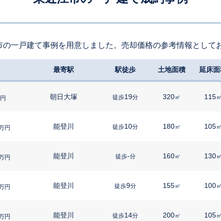
市の一戸建て事例を用意しました。売却価格の参考情報として
最寄駅
駅徒歩
土地面積
延床面
朝日大塚
19
320
115
徒歩
分
㎡
円
能登川
10
180
105
徒歩
分
㎡
万円
能登川
-
160
130
徒歩
分
㎡
万円
能登川
9
155
100
徒歩
分
㎡
万円
能登川
14
200
105
徒歩
分
㎡
万円