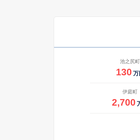
2,700
躰光寺町
1,100
建部上中町
1,300
長勝寺町
池之尻町
130
1,100
長勝寺町
万
2,000
中小路町
伊庭町
2,700