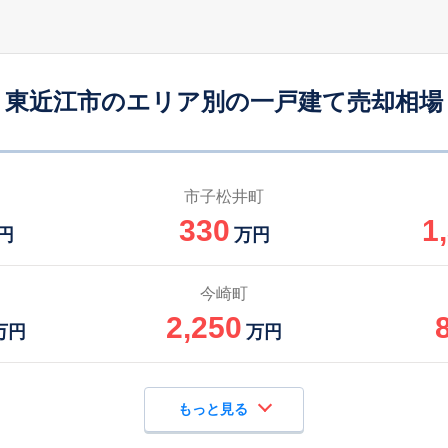
能登川
23
145
100
徒歩
分
㎡
万円
東近江市のエリア別の一戸建て売却相場
八日市
19
200
80
徒歩
分
㎡
㎡
万円
能登川
-
770
260
徒歩
分
㎡
万円
市子松井町
330
1
能登川
23
110
75
円
万円
徒歩
分
㎡
㎡
万円
八日市
-
220
120
今崎町
徒歩
分
㎡
万円
2,250
万円
万円
もっと見る