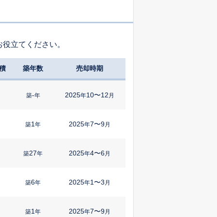
お役立てください。
積
築年数
売却時期
-
2025
10〜12
㎡
築
年
年
月
1
2025
7〜9
㎡
築
年
年
月
27
2025
4〜6
㎡
築
年
年
月
6
2025
1〜3
㎡
築
年
年
月
1
2025
7〜9
㎡
築
年
年
月