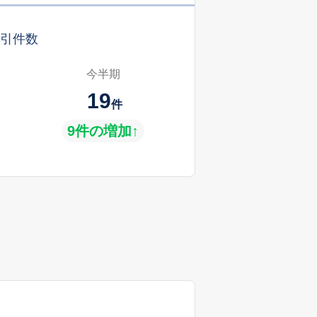
引件数
今半期
19
件
9件の増加↑