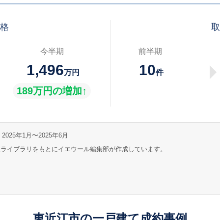
価格
取
今半期
前半期
1,496
10
万円
件
189万円の増加↑
2025年1月〜2025年6月
報ライブラリ
をもとにイエウール編集部が作成しています。
東近江市の一戸建て成約事例