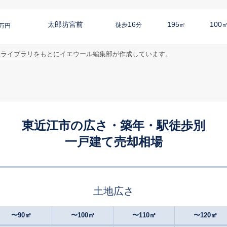
太郎坊宮前
16
195
100
徒歩
分
㎡
万円
報ライブラリ
をもとにイエウール編集部が作成しています。
八日市
-
330
155
徒歩
分
㎡
万円
八日市
-
155
110
徒歩
分
㎡
円
八日市
-
130
100
徒歩
分
㎡
円
東近江市の広さ・築年・駅徒歩別
一戸建て売却相場
長谷野
-
340
240
徒歩
分
㎡
万円
桜川(滋賀)
-
270
125
徒歩
分
㎡
万円
土地広さ
能登川
-
140
70
徒歩
分
㎡
㎡
円
〜90㎡
〜100㎡
〜110㎡
〜120㎡