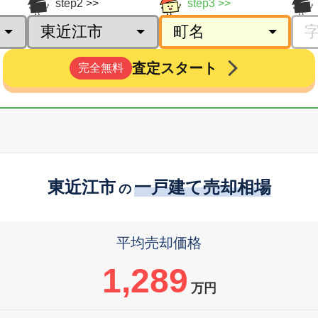
step2
step3
査定スタート
完全無料
東近江市
一戸建て売却相場
の
平均売却価格
1,289
万円