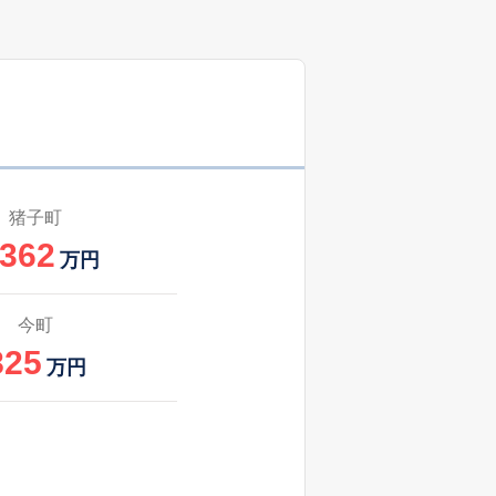
1
2025
7〜9
㎡
築
年
年
月
48
2024
10〜12
築
年
年
月
72
2025
7〜9
㎡
築
年
年
月
猪子町
,362
51
2025
4〜6
万円
築
年
年
月
39
2025
1〜3
今町
㎡
築
年
年
月
825
万円