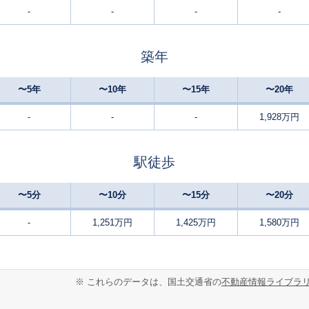
-
-
-
-
五箇荘
18
165
115
徒歩
分
㎡
万円
築年
五箇荘
10
150
90
徒歩
分
㎡
㎡
円
〜5年
〜10年
〜15年
〜20年
五箇荘
11
155
100
徒歩
分
㎡
円
-
-
-
1,928万円
八日市
-
190
65
徒歩
分
㎡
㎡
円
駅徒歩
八日市
-
145
105
徒歩
分
㎡
万円
〜5分
〜10分
〜15分
〜20分
新八日市
10
185
105
徒歩
分
㎡
-
1,251万円
1,425万円
1,580万円
万円
新八日市
14
230
160
徒歩
分
㎡
円
※ これらのデータは、国土交通省の
不動産情報ライブラ
能登川
24
170
120
徒歩
分
㎡
円