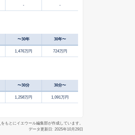
-
-
20
2025
4〜6
㎡
築
年
年
月
-
2025
7〜9
築
年
年
月
〜30年
30年〜
-
2025
7〜9
㎡
築
年
年
月
1,476万円
724万円
-
2024
10〜12
築
年
年
月
7
2025
4〜6
㎡
築
年
年
月
〜30分
30分〜
16
2025
10〜12
㎡
築
年
年
月
1,258万円
1,091万円
-
2025
7〜9
㎡
築
年
年
月
リ
をもとにイエウール編集部が作成しています。
データ更新日: 2025年10月29日
39
2025
4〜6
㎡
築
年
年
月