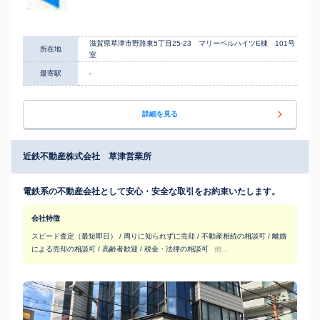
滋賀県草津市野路東5丁目25-23 マリーベルハイツE棟 101号
所在地
室
最寄駅
-
詳細を見る
近鉄不動産株式会社 草津営業所
電鉄系の不動産会社として安心・安全な取引をお約束いたします。
会社特徴
スピード査定（最短即日） / 周りに知られずに売却 / 不動産相続の相談可 / 離婚
による売却の相談可 / 高齢者歓迎 / 税金・法律の相談可
他...