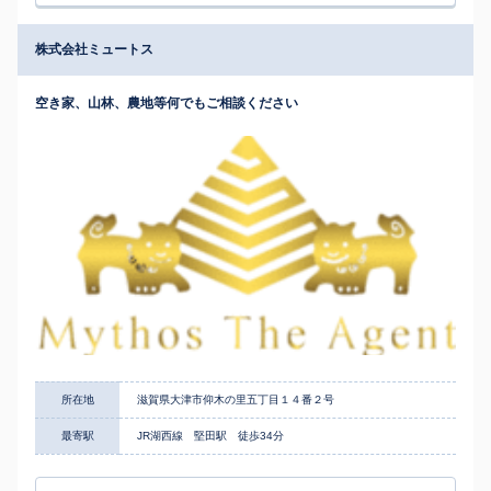
株式会社ミュートス
空き家、山林、農地等何でもご相談ください
所在地
滋賀県大津市仰木の里五丁目１４番２号
最寄駅
JR湖西線 堅田駅 徒歩34分