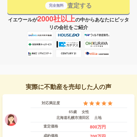
査定する
完全無料
2000社以上
イエウールが
の中からあなたにピッタ
リの会社をご紹介
実際に不動産を売却した人の声
対応満足度
65歳
女性
北海道札幌市清田区
土地
査定価格
800
万円
成約価格
700
万円