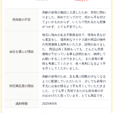
高齢の叔母が施設に入居したため、売却に関わ
りました。初めてだってので、何から手を付け
売却前の不安
てよいかもわからず、いくらで売れるかも想像
がつかず、とても不安でした。
地元に強みがある不動産会社で、現地を見なが
ら査定をし、場所的なマイナス面や周辺の物件
の売買価格も資料をいただき、説明がありまし
た。 周辺は高く見積もっても、どんどん売買
会社を選んだ理由
価格が下がっている事も説明があり、納得して
お願いすることができました。 また叔母の事
情も考慮してくださり、色々有利になるよう手
を尽くしてくださいました。
高齢の叔母のため、足を運ぶ回数が少なくなる
ように配慮していただいたり、少しでも叔母の
対応満足度の理由
手元にお金が残るよう手を尽くしていただきま
した。 とても早く売却できたのも担当者の方
のおかげだと思っています。とても満足です。
成約時期
2025年9月