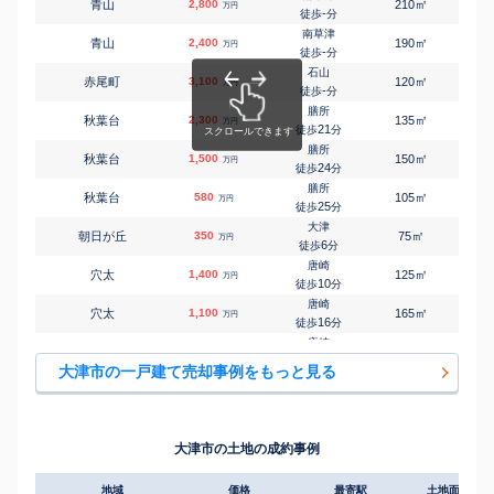
㎡
㎡
青山
2,800
210
130
万円
-
徒歩
分
南草津
㎡
㎡
青山
2,400
190
115
万円
-
徒歩
分
石山
㎡
㎡
赤尾町
3,100
120
100
万円
-
徒歩
分
膳所
㎡
㎡
秋葉台
2,300
135
100
万円
21
徒歩
分
膳所
㎡
㎡
秋葉台
1,500
150
105
万円
24
徒歩
分
膳所
㎡
㎡
秋葉台
580
105
90
万円
25
徒歩
分
大津
㎡
㎡
朝日が丘
350
75
40
万円
6
徒歩
分
唐崎
㎡
㎡
穴太
1,400
125
90
万円
10
徒歩
分
唐崎
㎡
㎡
穴太
1,100
165
90
万円
16
徒歩
分
唐崎
㎡
㎡
穴太
2,900
220
115
万円
21
徒歩
分
大津市の一戸建て売却事例をもっと見る
膳所
㎡
㎡
石場
1,600
120
115
万円
14
徒歩
分
石山
㎡
㎡
石山寺
3,200
125
100
万円
-
徒歩
分
大津市の土地の成約事例
瀬田(滋賀)
㎡
㎡
一里山
3,400
180
90
万円
12
徒歩
分
地域
価格
最寄駅
土地面積