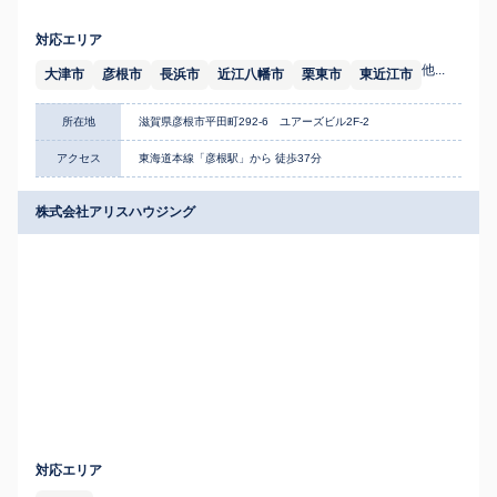
対応エリア
他...
大津市
彦根市
長浜市
近江八幡市
栗東市
東近江市
所在地
滋賀県彦根市平田町292-6 ユアーズビル2F-2
アクセス
東海道本線「彦根駅」から 徒歩37分
株式会社アリスハウジング
対応エリア