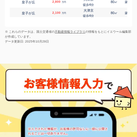
おごと温泉
2,800
80
24
皇子が丘
㎡
築
年
万円
仰木の里
8,600
-
㎡
万円
4
徒歩
分
16
徒歩
分
大津京
堅田
2,100
80
23
皇子が丘
㎡
築
年
万円
仰木の里東
1,000
500
㎡
万円
4
徒歩
分
28
徒歩
分
大津京
大津
4,000
95
23
皇子が丘
㎡
築
年
大谷町
800
万円
560
㎡
万円
8
徒歩
分
28
徒歩
分
※ これらのデータは、国土交通省の
不動産情報ライブラリ
の情報をもとにイエウール編集部
大津京
石山
1,800
65
36
皇子が丘
㎡
築
年
大平
2,300
290
万円
㎡
万円
が作成しています。
8
徒歩
分
-
徒歩
分
データ更新日: 2025年10月29日
大津京
石山
1,700
50
36
皇子が丘
大平
2,400
㎡
290
築
年
㎡
万円
万円
8
-
徒歩
徒歩
分
分
瀬田(滋賀)
2,300
75
22
大萱
㎡
築
年
万円
3
徒歩
分
瀬田(滋賀)
1,600
65
40
大萱
㎡
築
年
万円
13
徒歩
分
瀬田(滋賀)
1,700
65
28
大萱
㎡
築
年
万円
16
徒歩
分
大津京
2,100
50
18
鏡が浜
㎡
築
年
万円
19
徒歩
分
大津京
2,200
50
18
鏡が浜
㎡
築
年
万円
19
徒歩
分
大津
4,700
65
-
春日町
㎡
築
年
万円
1
徒歩
分
瀬田(滋賀)
2,700
70
5
萱野浦
㎡
築
年
万円
23
徒歩
分
石山
1,300
70
25
唐橋町
㎡
築
年
万円
9
徒歩
分