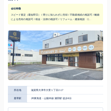
会社特徴
スピード査定（最短即日） / 周りに知られずに売却 / 不動産相続の相談可 / 離婚
による売却の相談可 / 税金・法律の相談可 / リフォーム・建築相談
他...
所在地
滋賀県大津市大萱１丁目2-17
最寄駅
JR東海道・山陽本線 瀬田駅 徒歩9分