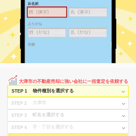
石山
2,700
75
16
唐橋町
㎡
築
年
万円
10
徒歩
分
石山
1,500
65
31
北大路
㎡
築
年
万円
-
徒歩
分
近江舞子
200
55
34
北小松
㎡
築
年
万円
11
徒歩
分
近江舞子
480
55
34
北小松
㎡
築
年
万円
11
徒歩
分
大津
3,300
75
20
京町
㎡
築
年
万円
5
徒歩
分
大津
3,100
65
-
京町
㎡
築
年
万円
8
徒歩
分
大津
4,300
85
12
京町
㎡
築
年
万円
8
徒歩
分
大津市の不動産売却に強い会社に一括査定を依頼する
大津
5,500
80
-
京町
㎡
築
年
万円
8
徒歩
分
STEP 1
STEP 2
STEP 3
STEP 4