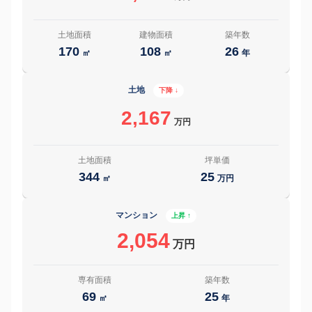
土地面積
建物面積
築年数
170
108
26
㎡
㎡
年
土地
下降 ↓
2,167
万円
土地面積
坪単価
344
25
㎡
万円
マンション
上昇 ↑
2,054
万円
専有面積
築年数
69
25
㎡
年