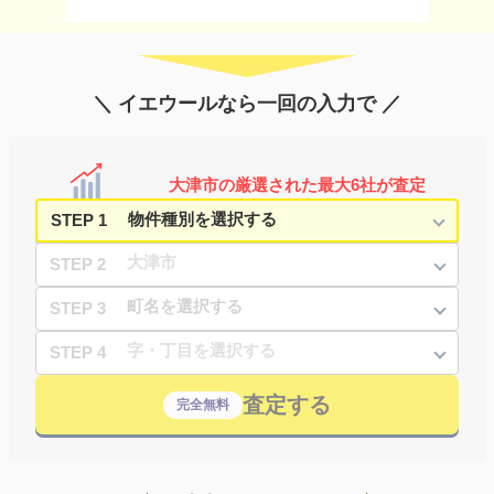
＼ イエウールなら一回の入力で ／
大津市の厳選された最大6社が査定
STEP 1
STEP 2
STEP 3
STEP 4
査定する
完全無料