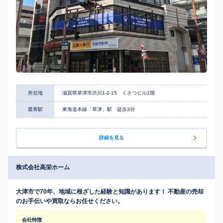
所在地
滋賀県草津市渋川1-2-15 くさつビル1階
最寄駅
東海道本線「草津」駅 徒歩3分
詳細を見る
株式会社高栄ホーム
大津市で70年、地域に根ざした経験と知識があります！ 不動産の売却
のお手伝いや買取ならお任せください。
会社特徴