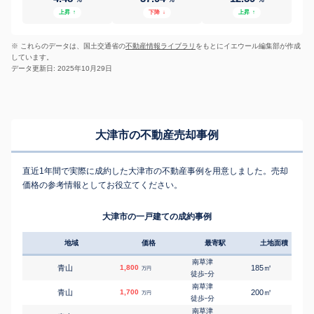
上昇
↑
下降
↓
上昇
↑
※ これらのデータは、国土交通省の
不動産情報ライブラリ
をもとにイエウール編集部が作成
しています。
データ更新日: 2025年10月29日
大津市の不動産売却事例
直近1年間で実際に成約した大津市の不動産事例を用意しました。売却
価格の参考情報としてお役立てください。
大津市の一戸建ての成約事例
地域
価格
最寄駅
土地面積
延床
南草津
㎡
㎡
青山
1,800
185
110
万円
-
徒歩
分
南草津
㎡
㎡
青山
1,700
200
120
万円
-
徒歩
分
南草津