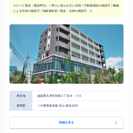
スピード査定（最短即日） / 周りに知られずに売却 / 不動産相続の相談可 / 離婚
による売却の相談可 / 高齢者歓迎 / 税金・法律の相談可
他...
所在地
滋賀県大津市別保２丁目８－３５
最寄駅
ＪＲ東海道本線 石山 徒歩10分
詳細を見る