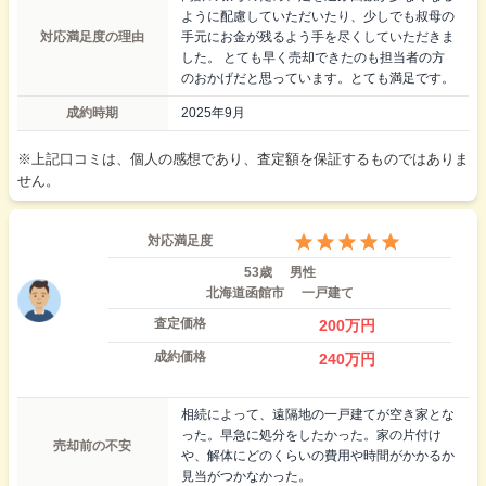
ように配慮していただいたり、少しでも叔母の
対応満足度の理由
手元にお金が残るよう手を尽くしていただきま
した。 とても早く売却できたのも担当者の方
のおかげだと思っています。とても満足です。
成約時期
2025年9月
※上記口コミは、個人の感想であり、査定額を保証するものではありま
せん。
対応満足度
53歳
男性
北海道函館市
一戸建て
査定価格
200
万円
成約価格
240
万円
相続によって、遠隔地の一戸建てが空き家とな
った。早急に処分をしたかった。家の片付け
売却前の不安
や、解体にどのくらいの費用や時間がかかるか
見当がつかなかった。