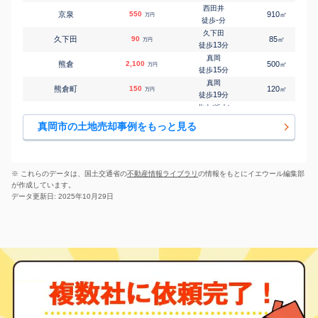
西田井
京泉
550
910
㎡
万円
-
徒歩
分
久下田
久下田
90
85
㎡
万円
13
徒歩
分
真岡
熊倉
2,100
500
㎡
万円
15
徒歩
分
真岡
熊倉町
150
120
㎡
万円
19
徒歩
分
北山(栃木)
清水
130
-
㎡
万円
-
徒歩
分
真岡市の土地売却事例をもっと見る
真岡
下籠谷
34
1100
㎡
万円
-
徒歩
分
真岡
下籠谷
14
960
㎡
万円
-
徒歩
分
※ これらのデータは、国土交通省の
不動産情報ライブラリ
の情報をもとにイエウール編集部
真岡
が作成しています。
下籠谷
120
220
㎡
万円
-
徒歩
分
データ更新日: 2025年10月29日
真岡
下籠谷
90
910
㎡
万円
-
徒歩
分
真岡
下籠谷
20
440
㎡
万円
-
徒歩
分
真岡
下籠谷
180
-
㎡
万円
-
徒歩
分
真岡
台町
230
135
㎡
万円
6
徒歩
分
真岡
台町
140
140
㎡
万円
7