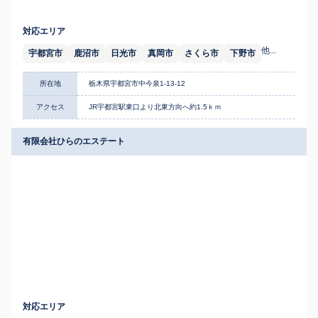
対応エリア
他...
宇都宮市
鹿沼市
日光市
真岡市
さくら市
下野市
所在地
栃木県宇都宮市中今泉1-13-12
アクセス
JR宇都宮駅東口より北東方向へ約1.5ｋｍ
有限会社ひらのエステート
対応エリア