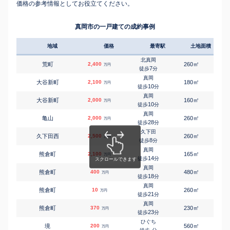
価格の参考情報としてお役立てください。
真岡市の一戸建ての成約事例
地域
価格
最寄駅
土地面積
延床
北真岡
㎡
㎡
荒町
2,400
260
85
万円
7
徒歩
分
真岡
㎡
㎡
大谷新町
2,100
180
110
万円
10
徒歩
分
真岡
㎡
㎡
大谷新町
2,000
160
60
万円
10
徒歩
分
真岡
㎡
㎡
亀山
2,000
260
115
万円
28
徒歩
分
久下田
㎡
㎡
久下田西
2,500
260
110
万円
8
徒歩
分
真岡
㎡
㎡
熊倉町
2,100
165
105
万円
14
徒歩
分
真岡
㎡
㎡
熊倉町
400
480
140
万円
18
徒歩
分
真岡
㎡
㎡
熊倉町
10
260
115
万円
21
徒歩
分
真岡
㎡
㎡
熊倉町
370
230
45
万円
23
徒歩
分
ひぐち
㎡
㎡
境
200
560
100
万円
-