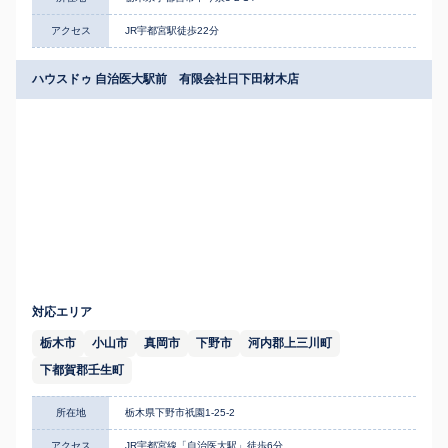
アクセス
JR宇都宮駅徒歩22分
ハウスドゥ 自治医大駅前 有限会社日下田材木店
対応エリア
栃木市
小山市
真岡市
下野市
河内郡上三川町
下都賀郡壬生町
所在地
栃木県下野市祇園1-25-2
アクセス
JR宇都宮線「自治医大駅」徒歩6分