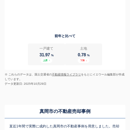
前年と比べて
一戸建て
土地
31.97
0.78
%
%
上昇
↑
下降
↓
※ これらのデータは、国土交通省の
不動産情報ライブラリ
をもとにイエウール編集部が作成
しています。
データ更新日: 2025年10月29日
真岡市の不動産売却事例
直近1年間で実際に成約した真岡市の不動産事例を用意しました。売却