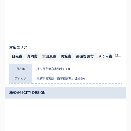
対応エリア
他...
日光市
真岡市
大田原市
矢板市
那須塩原市
さくら市
所在地
栃木県宇都宮市弥生1-1-8
アクセス
東武宇都宮線「南宇都宮駅」徒歩5分
株式会社CITY DESIGN