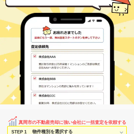
徒歩
分
真岡
台町
1,100
330
㎡
万円
14
徒歩
分
真岡
高勢町
1,100
220
㎡
万円
-
徒歩
分
真岡
高勢町
1,000
220
㎡
万円
-
徒歩
分
真岡
高勢町
900
270
㎡
万円
-
徒歩
分
真岡
田町
870
200
㎡
万円
14
徒歩
分
真岡
田町
750
340
㎡
万円
14
徒歩
分
西田井
鶴田
350
260
㎡
万円
6
徒歩
分
寺内
寺内
100
870
㎡
万円
9
徒歩
分
寺内
寺内
1,500
-
㎡
万円
18
徒歩
分
真岡
長田
4,100
-
㎡
万円
-
徒歩
分
真岡市の不動産売却に強い会社に一括査定を依頼する
STEP 1