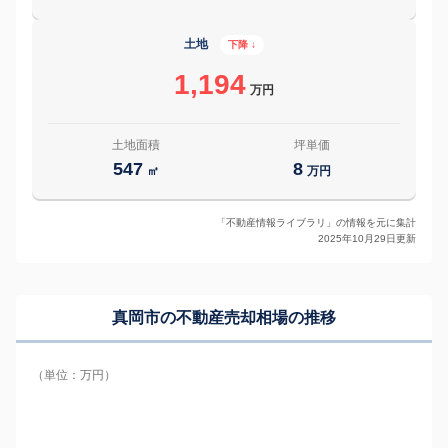
土地
下降 ↓
1,194
万円
土地面積
坪単価
547
8
㎡
万円
「不動産情報ライブラリ」の情報を元に集計
2025年10月29日更新
真岡市の
不動産売却相場の推移
（単位：万円）