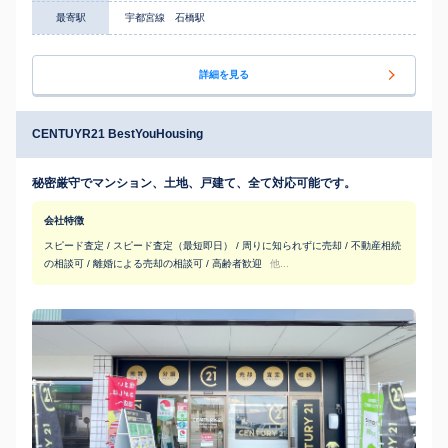
最寄駅
宇都宮線 石橋駅
詳細を見る
CENTUYR21 BestYouHousing
秘密厳守でマンション、土地、戸建て、全て対応可能です。
会社特徴
スピード査定 / スピード査定（最短即日） / 周りに知られずに売却 / 不動産相続
の相談可 / 離婚による売却の相談可 / 高齢者歓迎
他...