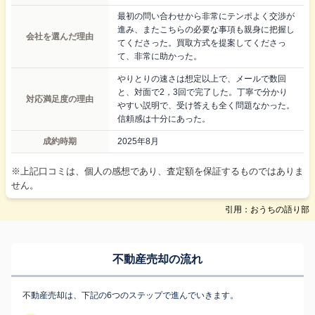
最初の問い合わせから非常にテンポよく交渉が
進み、またこちらの必要な事項も親身に把握し
会社を選んだ理由
てくださった。買取方式を提案してくださっ
て、非常に助かった。
やりとりの速さは想定以上で、メールで数回
と、対面で2，3回で完了した。丁寧で分かり
対応満足度の理由
やすい説明で、受け答えも全く問題なかった。
信頼感は十分にあった。
成約時期
2025年8月
※上記口コミは、個人の感想であり、査定額を保証するものではありま
せん。
引用：おうちの語り部
不動産売却の流れ
不動産売却は、下記の6つのステップで進んでいきます。