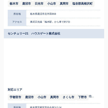
栃木市
鹿沼市
日光市
小山市
真岡市
塩谷郡高根沢町
所在地
栃木県鹿沼市北半田868
アクセス
東武日光線「楡木駅」から車で約7分
センチュリー21 ハウスゲート株式会社
対応エリア
他...
宇都宮市
鹿沼市
小山市
真岡市
さくら市
下野市
所在地
栃木県宇都宮市中今泉3-2-14