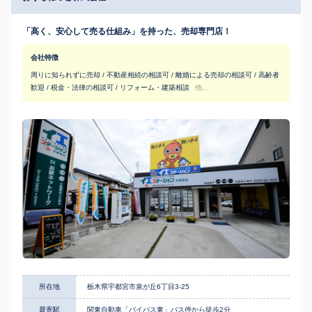
「⾼く、安⼼して売る仕組み」を持った、売却専門店！
会社特徴
周りに知られずに売却 / 不動産相続の相談可 / 離婚による売却の相談可 / 高齢者
歓迎 / 税金・法律の相談可 / リフォーム・建築相談
他...
所在地
栃木県宇都宮市泉が丘6丁目3-25
最寄駅
関東自動車「バイパス東」バス停から徒歩2分