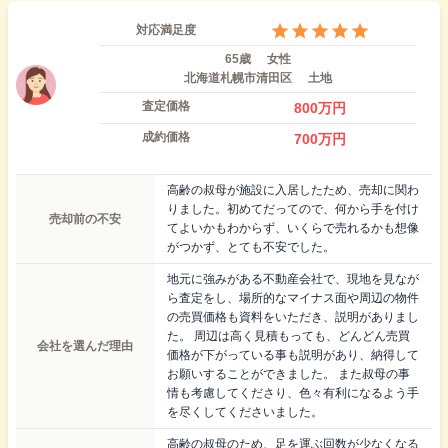
対応満足度
65歳
女性
北海道札幌市清田区
土地
査定価格
800
万円
成約価格
700
万円
高齢の叔母が施設に入居したため、売却に関わ
りました。初めてだってので、何から手を付け
売却前の不安
てよいかもわからず、いくらで売れるかも想像
がつかず、とても不安でした。
地元に強みがある不動産会社で、現地を見なが
ら査定をし、場所的なマイナス面や周辺の物件
の売買価格も資料をいただき、説明がありまし
た。 周辺は高く見積もっても、どんどん売買
会社を選んだ理由
価格が下がっている事も説明があり、納得して
お願いすることができました。 また叔母の事
情も考慮してくださり、色々有利になるよう手
を尽くしてくださいました。
高齢の叔母のため、足を運ぶ回数が少なくなる