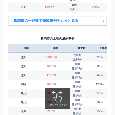
徒歩
分
真岡
㎡
㎡
台町
570
220
130
万円
9
徒歩
分
真岡
㎡
㎡
高勢町
3,400
210
110
万円
-
徒歩
分
真岡市の一戸建て売却事例をもっと見る
真岡
㎡
㎡
田町
260
90
210
万円
10
徒歩
分
真岡
㎡
㎡
田町
2,400
170
110
万円
16
徒歩
分
真岡市の土地の成約事例
西田井
㎡
㎡
鶴田
820
670
120
万円
8
徒歩
分
地域
価格
最寄駅
土地面積
真岡
㎡
㎡
東光寺
3,600
250
100
万円
-
徒歩
分
北真岡
荒町
1,200
310
㎡
万円
寺内
9
徒歩
分
㎡
㎡
中
360
220
125
万円
-
徒歩
分
真岡
荒町
250
80
㎡
万円
寺内
11
徒歩
分
㎡
㎡
長田
1,700
200
105
万円
-
徒歩
分
真岡
荒町
410
145
㎡
万円
真岡
12
徒歩
分
㎡
㎡
長田
2,000
300
115
万円
-
徒歩
分
真岡
加倉
300
1200
㎡
万円
真岡
-
徒歩
分
㎡
㎡
並木町
3,100
210
100
万円
9
徒歩
分
真岡
亀山
980
270
㎡
万円
真岡
-
徒歩
分
㎡
㎡
並木町
3,000
320
110
万円
13
徒歩
分
真岡
亀山
1,400
360
㎡
万円
真岡
29
徒歩
分
㎡
㎡
並木町
2,700
210
105
万円
14
徒歩
分
西田井
京泉
21
750
㎡
万円
-
徒歩
分