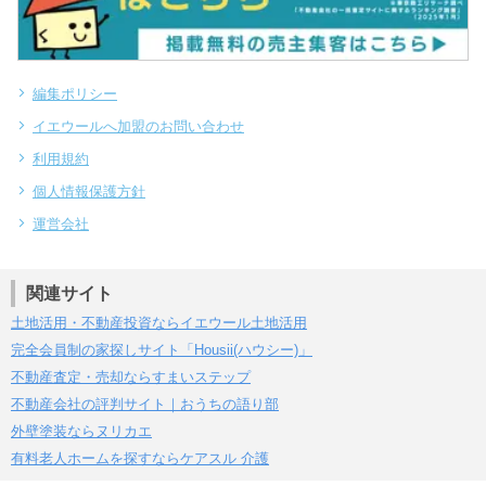
編集ポリシー
イエウールへ加盟のお問い合わせ
利用規約
個人情報保護方針
運営会社
関連サイト
土地活用・不動産投資ならイエウール土地活用
完全会員制の家探しサイト「Housii(ハウシー)」
不動産査定・売却ならすまいステップ
不動産会社の評判サイト｜おうちの語り部
外壁塗装ならヌリカエ
有料老人ホームを探すならケアスル 介護