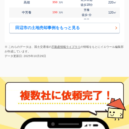
高雄
350
220
㎡
万円
朝来
18
徒歩
分
㎡
㎡
中辺路町澤
250
740
90
万円
-
徒歩
分
芳養
中芳養
190
120
㎡
万円
-
徒歩
分
芳養
中芳養
220
155
㎡
万円
-
徒歩
分
田辺市の土地売却事例をもっと見る
朝来
中辺路町栗栖川
1,600
1700
㎡
万円
-
徒歩
分
朝来
中三栖
93
95
㎡
万円
-
徒歩
分
※ これらのデータは、国土交通省の
不動産情報ライブラリ
の情報をもとにイエウール編集部
紀伊新庄
が作成しています。
中三栖
800
165
㎡
万円
-
徒歩
分
データ更新日: 2025年10月29日
紀伊新庄
中三栖
380
380
㎡
万円
-
徒歩
分
紀伊新庄
中三栖
300
520
㎡
万円
-
徒歩
分
芳養
芳養松原
380
165
㎡
万円
4
徒歩
分
紀伊田辺
東山
150
100
㎡
万円
8
徒歩
分
紀伊田辺
神子浜
100
350
㎡
万円
20
徒歩
分
紀伊田辺
むつみ
400
70
㎡
万円
21
徒歩
分
芳養
明洋
1,200
170
㎡
万円
18
徒歩
分