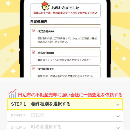
芳養
目良
10
160
㎡
万円
19
徒歩
分
紀伊田辺
文里
300
130
㎡
万円
-
徒歩
分
紀伊田辺
龍神村安井
2,100
-
㎡
万円
-
徒歩
分
紀伊田辺
東陽
320
180
㎡
万円
10
徒歩
分
紀伊田辺
東陽
240
140
㎡
万円
15
徒歩
分
田辺市の不動産売却に強い会社に一括査定を依頼する
STEP 1
STEP 2
STEP 3