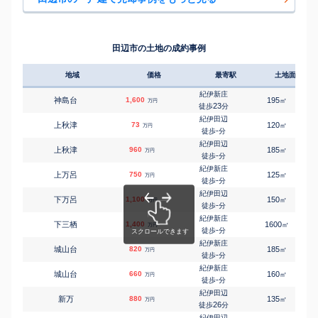
紀伊田辺
㎡
㎡
高雄
550
70
165
万円
5
徒歩
分
紀伊新庄
㎡
㎡
たきない町
1,600
165
125
万円
-
徒歩
分
田辺市の土地の成約事例
朝来
㎡
㎡
中辺路町近露
200
210
70
万円
-
徒歩
分
地域
価格
最寄駅
土地面積
朝来
㎡
㎡
中辺路町近露
450
630
80
万円
-
徒歩
分
紀伊新庄
神島台
1,600
195
㎡
万円
紀伊田辺
23
徒歩
分
㎡
㎡
中万呂
3,200
200
105
万円
-
徒歩
分
紀伊田辺
上秋津
73
120
㎡
万円
紀伊田辺
-
徒歩
分
㎡
㎡
中万呂
3,300
200
110
万円
-
徒歩
分
紀伊田辺
上秋津
960
185
㎡
万円
紀伊田辺
-
徒歩
分
㎡
㎡
中屋敷町
600
410
220
万円
13
徒歩
分
紀伊新庄
上万呂
750
125
㎡
万円
芳養
-
徒歩
分
㎡
㎡
芳養松原
550
170
55
万円
6
徒歩
分
紀伊田辺
下万呂
1,100
150
㎡
万円
新宮
-
徒歩
分
㎡
㎡
本宮町切畑
290
220
85
万円
-
徒歩
分
紀伊新庄
下三栖
1,400
1600
㎡
万円
芳養
-
徒歩
分
㎡
㎡
目良
1,200
130
80
万円
24
徒歩
分
紀伊新庄
城山台
820
185
㎡
万円
紀伊新庄
-
徒歩
分
㎡
㎡
文里
1,200
250
130
万円
24
徒歩
分
紀伊新庄
城山台
660
160
㎡
万円
紀伊田辺
-
徒歩
分
㎡
㎡
龍神村東
300
230
160
万円
-
徒歩
分
紀伊田辺
新万
880
135
㎡
万円
紀伊田辺
26
徒歩
分
㎡
㎡
東陽
150
110
85
万円
15
徒歩
分
紀伊田辺