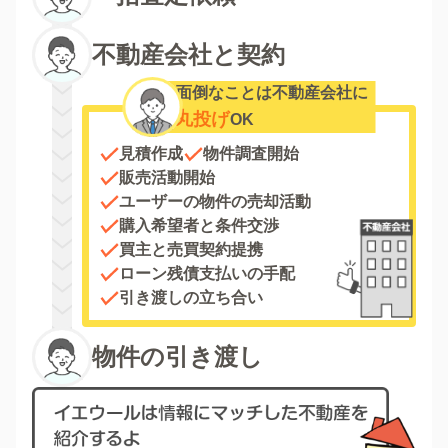
不動産会社と契約
面倒なことは不動産会社に
丸投げ
OK
見積作成
物件調査開始
販売活動開始
ユーザーの物件の売却活動
購入希望者と条件交渉
買主と売買契約提携
ローン残債支払いの手配
引き渡しの立ち合い
物件の引き渡し