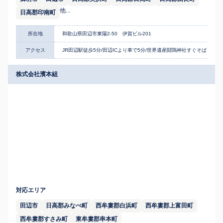
他...
日高郡印南町
所在地
和歌山県田辺市東陽2-50 伊賀ビル201
アクセス
JR田辺駅徒歩5分/田辺ICより車で5分/世界遺産闘鶏神社すぐそば
株式会社濱本組
対応エリア
田辺市
日高郡みなべ町
西牟婁郡白浜町
西牟婁郡上富田町
西牟婁郡すさみ町
東牟婁郡串本町