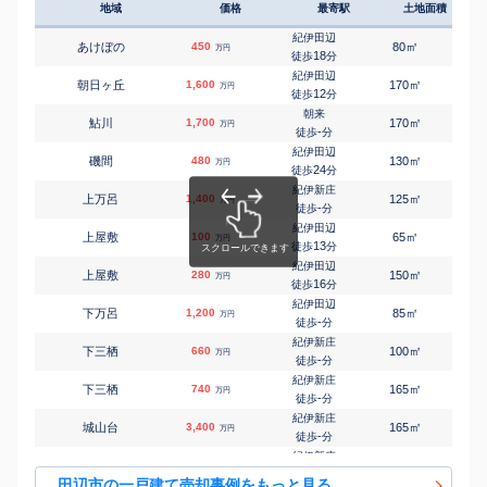
地域
価格
最寄駅
土地面積
延床
紀伊田辺
㎡
㎡
あけぼの
450
80
105
万円
18
徒歩
分
紀伊田辺
㎡
㎡
朝日ヶ丘
1,600
170
105
万円
12
徒歩
分
朝来
㎡
㎡
鮎川
1,700
170
90
万円
-
徒歩
分
紀伊田辺
㎡
㎡
磯間
480
130
95
万円
24
徒歩
分
紀伊新庄
㎡
㎡
上万呂
1,400
125
115
万円
-
徒歩
分
紀伊田辺
㎡
㎡
上屋敷
100
65
75
万円
13
徒歩
分
紀伊田辺
㎡
㎡
上屋敷
280
150
140
万円
16
徒歩
分
紀伊田辺
㎡
㎡
下万呂
1,200
85
150
万円
-
徒歩
分
紀伊新庄
㎡
㎡
下三栖
660
100
100
万円
-
徒歩
分
紀伊新庄
㎡
㎡
下三栖
740
165
130
万円
-
徒歩
分
紀伊新庄
㎡
㎡
城山台
3,400
165
95
万円
-
徒歩
分
紀伊新庄
㎡
㎡
新庄町
750
480
155
万円
13
徒歩
分
田辺市の一戸建て売却事例をもっと見る