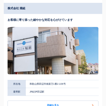
株式会社 堀組
お客様に寄り添った細やかな対応を心がけています
所在地
和歌山県田辺市南新万1番2-106号
最寄駅
JR紀伊田辺駅
詳細を見る