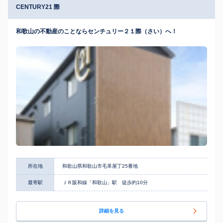
CENTURY21 際
和歌山の不動産のことならセンチュリー２１際（さい）へ！
所在地
和歌山県和歌山市毛革屋丁25番地
最寄駅
ＪＲ阪和線「和歌山」駅 徒歩約10分
詳細を見る