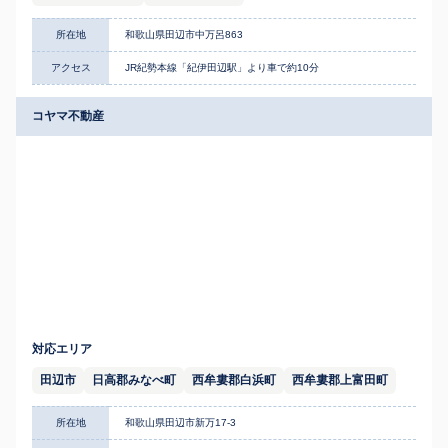
所在地
和歌山県田辺市中万呂863
アクセス
JR紀勢本線「紀伊田辺駅」より車で約10分
コヤマ不動産
対応エリア
田辺市
日高郡みなべ町
西牟婁郡白浜町
西牟婁郡上富田町
所在地
和歌山県田辺市新万17-3