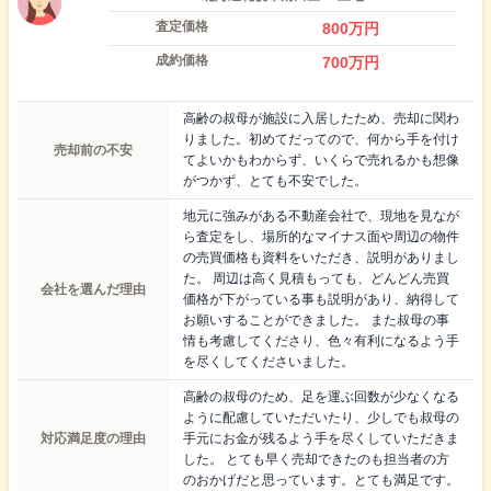
査定価格
800
万円
成約価格
700
万円
高齢の叔母が施設に入居したため、売却に関わ
りました。初めてだってので、何から手を付け
売却前の不安
てよいかもわからず、いくらで売れるかも想像
がつかず、とても不安でした。
地元に強みがある不動産会社で、現地を見なが
ら査定をし、場所的なマイナス面や周辺の物件
の売買価格も資料をいただき、説明がありまし
た。 周辺は高く見積もっても、どんどん売買
会社を選んだ理由
価格が下がっている事も説明があり、納得して
お願いすることができました。 また叔母の事
情も考慮してくださり、色々有利になるよう手
を尽くしてくださいました。
高齢の叔母のため、足を運ぶ回数が少なくなる
ように配慮していただいたり、少しでも叔母の
対応満足度の理由
手元にお金が残るよう手を尽くしていただきま
した。 とても早く売却できたのも担当者の方
のおかげだと思っています。とても満足です。