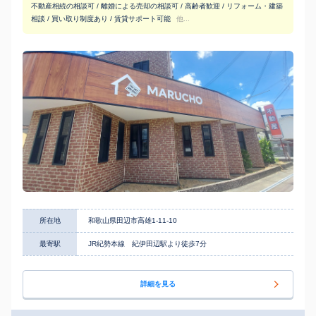
不動産相続の相談可 / 離婚による売却の相談可 / 高齢者歓迎 / リフォーム・建築
相談 / 買い取り制度あり / 賃貸サポート可能
他...
所在地
和歌山県田辺市高雄1-11-10
最寄駅
JR紀勢本線 紀伊田辺駅より徒歩7分
詳細を見る