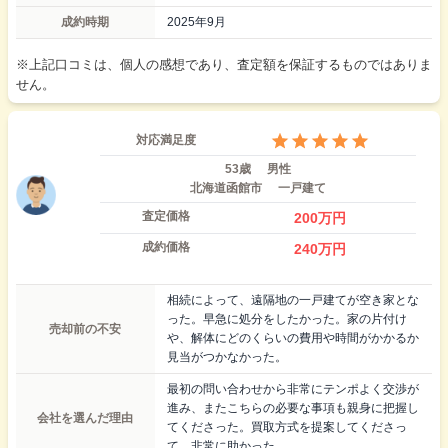
成約時期
2025年9月
※上記口コミは、個人の感想であり、査定額を保証するものではありま
せん。
対応満足度
53歳
男性
北海道函館市
一戸建て
査定価格
200
万円
成約価格
240
万円
相続によって、遠隔地の一戸建てが空き家とな
った。早急に処分をしたかった。家の片付け
売却前の不安
や、解体にどのくらいの費用や時間がかかるか
見当がつかなかった。
最初の問い合わせから非常にテンポよく交渉が
進み、またこちらの必要な事項も親身に把握し
会社を選んだ理由
てくださった。買取方式を提案してくださっ
て、非常に助かった。