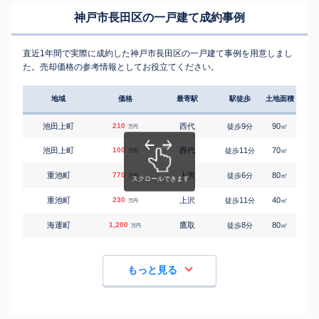
神戸市長田区の一戸建て成約事例
直近1年間で実際に成約した神戸市長田区の一戸建て事例を用意しまし
た。売却価格の参考情報としてお役立てください。
地域
価格
最寄駅
駅徒歩
土地面積
延床
池田上町
210
西代
9
90
70
徒歩
分
㎡
万円
池田上町
100
西代
11
70
75
徒歩
分
㎡
万円
重池町
770
上沢
6
80
50
徒歩
分
㎡
万円
重池町
230
上沢
11
40
50
徒歩
分
㎡
万円
海運町
1,200
鷹取
8
80
95
徒歩
分
㎡
万円
もっと見る