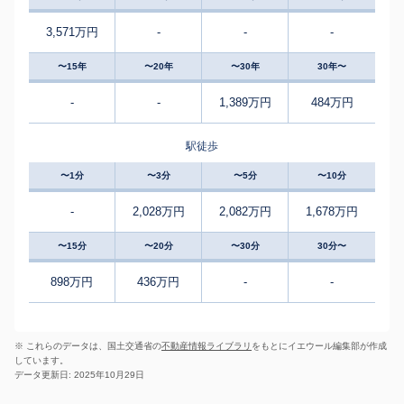
3,571万円
-
-
-
〜15年
〜20年
〜30年
30年〜
-
-
1,389万円
484万円
駅徒歩
〜1分
〜3分
〜5分
〜10分
-
2,028万円
2,082万円
1,678万円
〜15分
〜20分
〜30分
30分〜
898万円
436万円
-
-
※ これらのデータは、国土交通省の
不動産情報ライブラリ
をもとにイエウール編集部が作成
しています。
データ更新日: 2025年10月29日