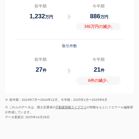
前半期
今半期
1,232
886
万円
万円
346万円の減少↓
取引件数
前半期
今半期
27
21
件
件
6件の減少↓
※
前半期：2024年7月〜2024年12月、今半期：2025年1月〜2025年6月
※ これらのデータは、国土交通省の
不動産情報ライブラリ
の情報をもとにイエウール編集部
が作成しています。
データ更新日: 2025年10月29日