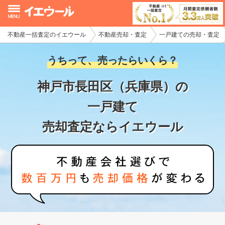
不動産一括査定のイエウール
不動産売却・査定
一戸建ての売却・査定
イエウール加盟希望の不動産会社様
うちって、売ったらいくら？
初めての方へ
神戸市長田区（兵庫県）の
不動産売却の流れ
一戸建て
不動産の売却・一括査定
売却査定ならイエウール
家査定シミュレーター
お問い合わせ