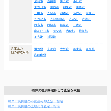
尼崎市
淡路市
伊丹市
小野市
加古川市
加西市
加東市
川西市
三田市
宍粟市
洲本市
高砂市
宝塚市
たつの市
丹波篠山市
丹波市
豊岡市
西宮市
西脇市
姫路市
三木市
南あわじ市
養父市
赤穂郡
揖保郡
加古郡
川辺郡
兵庫県の
滋賀県
京都府
大阪府
兵庫県
奈良県
他の都道府県
和歌山県
物件の種別を選択して査定を依頼
神戸市長田区の不動産売却査定・相場
神戸市長田区の土地売却査定・相場