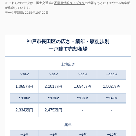
※ これらのデータは、国土交通省の
不動産情報ライブラリ
の情報をもとにイエウール編集部
が作成しています。
データ更新日: 2025年10月29日
神戸市長田区の広さ・築年・駅徒歩別
一戸建て売却相場
土地広さ
〜70㎡
〜80㎡
〜90㎡
〜100㎡
1,065万円
2,101万円
1,694万円
1,502万円
〜110㎡
〜120㎡
〜130㎡
〜140㎡
2,334万円
2,475万円
-
-
築年
〜1年
〜3年
〜5年
〜10年