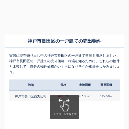
神戸市長田区の一戸建ての売出物件
実際に現在売り出し中の神戸市長田区の一戸建て事例を用意しました。
神戸市長田区の一戸建ての売却価格・相場を知るために、これらの物件
と比較して、自分の物件価格がいくらになりそうか相場をつかみましょ
う。
地域
価格
土地面積
延床面積
築年
神戸市長田区西丸山町
400
87.65
127.59
6
㎡
㎡
築
万円