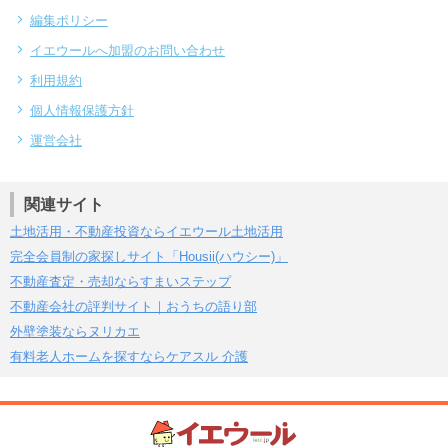
編集ポリシー
イエウールへ加盟のお問い合わせ
利用規約
個人情報保護方針
運営会社
関連サイト
土地活用・不動産投資ならイエウール土地活用
完全会員制の家探しサイト「Housii(ハウシー)」
不動産査定・売却ならすまいステップ
不動産会社の評判サイト｜おうちの語り部
外壁塗装ならヌリカエ
有料老人ホームを探すならケアスル 介護