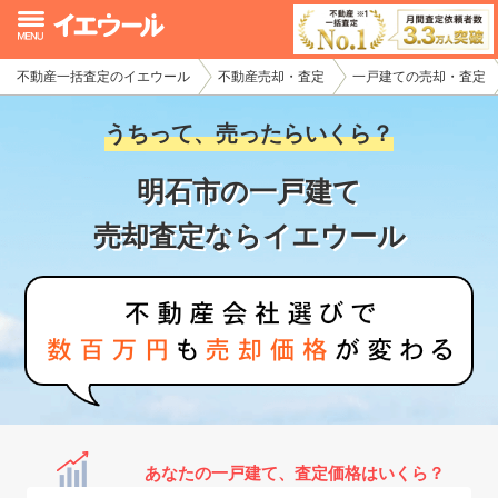
不動産一括査定のイエウール
不動産売却・査定
一戸建ての売却・査定
イエウール加盟希望の不動産会社様
うちって、売ったらいくら？
初めての方へ
明石市の一戸建て
不動産売却の流れ
売却査定ならイエウール
不動産の売却・一括査定
家査定シミュレーター
お問い合わせ
あなたの一戸建て、査定価格はいくら？