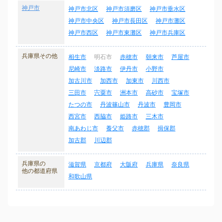
神戸市
神戸市北区
神戸市須磨区
神戸市垂水区
神戸市中央区
神戸市長田区
神戸市灘区
神戸市西区
神戸市東灘区
神戸市兵庫区
兵庫県その他
相生市
明石市
赤穂市
朝来市
芦屋市
尼崎市
淡路市
伊丹市
小野市
加古川市
加西市
加東市
川西市
三田市
宍粟市
洲本市
高砂市
宝塚市
たつの市
丹波篠山市
丹波市
豊岡市
西宮市
西脇市
姫路市
三木市
南あわじ市
養父市
赤穂郡
揖保郡
加古郡
川辺郡
兵庫県の
滋賀県
京都府
大阪府
兵庫県
奈良県
他の都道府県
和歌山県