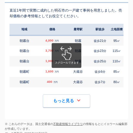
直近1年間で実際に成約した明石市の一戸建て事例を用意しました。売
却価格の参考情報としてお役立てください。
地域
価格
最寄駅
駅徒歩
土地面積
延床
朝霧台
4,000
朝霧
21
95
90
徒歩
分
㎡
万円
朝霧台
3,700
朝霧
23
115
100
徒歩
分
㎡
万円
朝霧台
1,000
朝霧
25
110
-
徒歩
分
㎡
万円
朝霧町
1,600
大蔵谷
6
85
100
徒歩
分
㎡
万円
朝霧町
400
大蔵谷
7
80
70
徒歩
分
㎡
万円
もっと見る
※ これらのデータは、国土交通省の
不動産情報ライブラリ
の情報をもとにイエウール編集部
が作成しています。