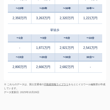
〜15年
〜20年
〜30年
30年〜
2,359万円
3,263万円
2,320万円
1,221万円
駅徒歩
〜1分
〜3分
〜5分
〜10分
-
1,871万円
2,921万円
2,541万円
〜15分
〜20分
〜30分
30分〜
2,800万円
2,666万円
2,682万円
-
※ これらのデータは、国土交通省の
不動産情報ライブラリ
をもとにイエウール編集部が作成
しています。
データ更新日: 2025年10月29日