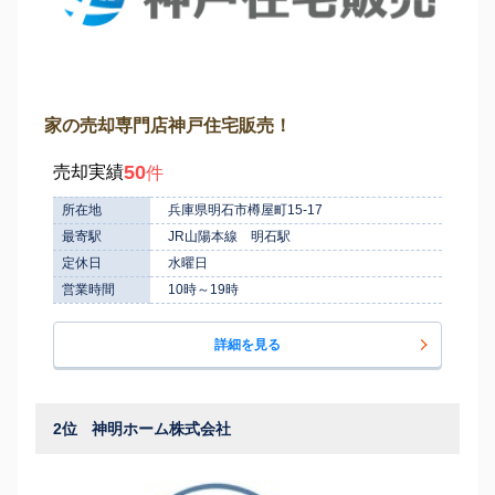
家の売却専門店神戸住宅販売！
50
売却実績
件
所在地
兵庫県明石市樽屋町15-17
最寄駅
JR山陽本線 明石駅
定休日
水曜日
営業時間
10時～19時
詳細を見る
2位
神明ホーム株式会社