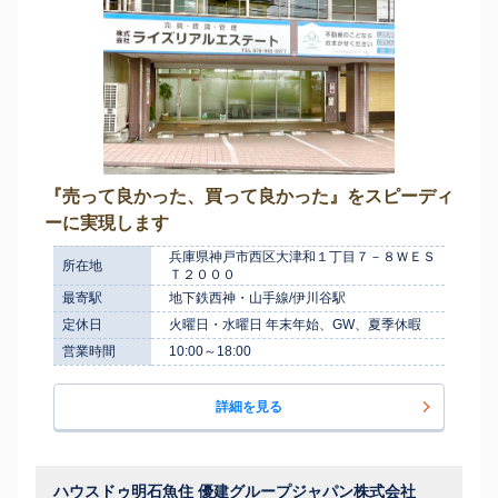
『売って良かった、買って良かった』をスピーディ
ーに実現します
兵庫県神戸市西区大津和１丁目７－８ＷＥＳ
所在地
Ｔ２０００
最寄駅
地下鉄西神・山手線/伊川谷駅
定休日
火曜日・水曜日 年末年始、GW、夏季休暇
営業時間
10:00～18:00
詳細を見る
ハウスドゥ明石魚住 優建グループジャパン株式会社