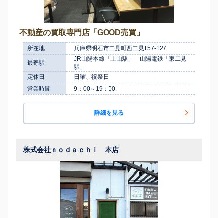
不動産の買取専門店「GOOD売買」
所在地
兵庫県明石市二見町西二見157-127
JR山陽本線「土山駅」 山陽電鉄「東二見
最寄駅
駅」
定休日
日曜、祝祭日
営業時間
9：00～19：00
詳細を見る
株式会社ｎｏｄａｃｈｉ 本店