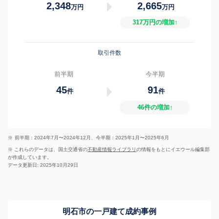
2,348
2,665
万円
万円
317万円の増加↑
取引件数
前半期
今半期
45
91
件
件
46件の増加↑
※
前半期：2024年7月〜2024年12月、今半期：2025年1月〜2025年6月
※ これらのデータは、国土交通省の
不動産情報ライブラリ
の情報をもとにイエウール編集部
が作成しています。
データ更新日: 2025年10月29日
明石市の一戸建て成約事例