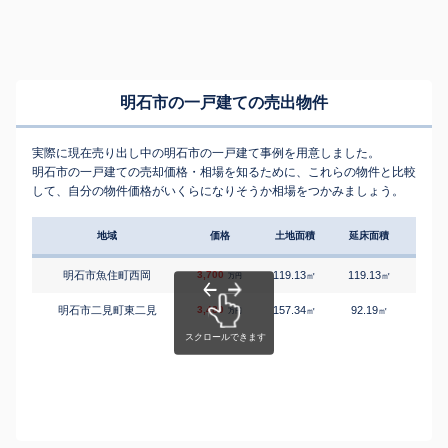
明石市の一戸建ての売出物件
実際に現在売り出し中の明石市の一戸建て事例を用意しました。
明石市の一戸建ての売却価格・相場を知るために、これらの物件と比較
して、自分の物件価格がいくらになりそうか相場をつかみましょう。
地域
価格
土地面積
延床面積
築年
明石市魚住町西岡
3,700
119.13
119.13
7
㎡
㎡
築
万円
明石市二見町東二見
3,480
157.34
92.19
4
㎡
㎡
築
万円