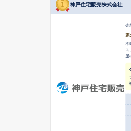
神戸住宅販売株式会社
売
家
不
ス
屋
い