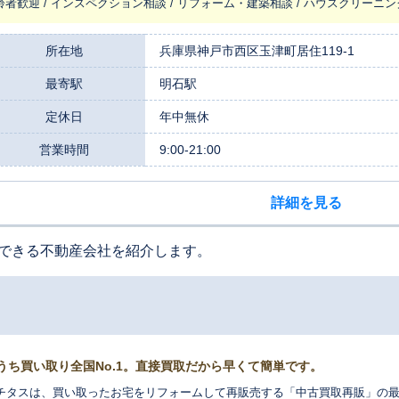
齢者歓迎 / インスペクション相談 / リフォーム・建築相談 / ハウスクリーニン
きな強みです。長年培ってきた豊富な物件情報と地域の情報網を最大限に活
確かな査定価格をご提示します。また、私たちは中古物件の価値をさらに高
はもちろん、不動産買取や任意売却といった専門的なご相談まで、幅広いご要望に柔軟に
所在地
兵庫県神戸市西区玉津町居住119-1
た相談スペースのほか、お子様連れのお客様が安心してお話しいただけるよ
最寄駅
明石駅
しております。女性従業員も在籍しておりますので、ご希望の方はお気軽に
すので、お客様のご都合の良い時にいつでもお立ち寄りいただけます。 不動産売却は、お客様の人生における大切な決
定休日
年中無休
です。その決断に、確かな実績と心に寄り添う姿勢でお応えします。まずは
営業時間
9:00-21:00
詳細を見る
できる不動産会社を紹介します。
うち買い取り全国No.1。直接買取だから早くて簡単です。
チタスは、買い取ったお宅をリフォームして再販売する「中古買取再販」の