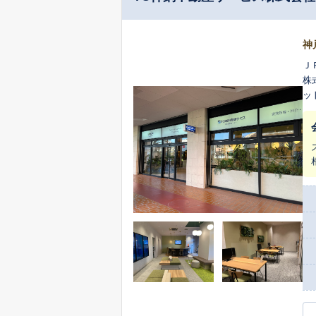
神
Ｊ
株
ッ
付