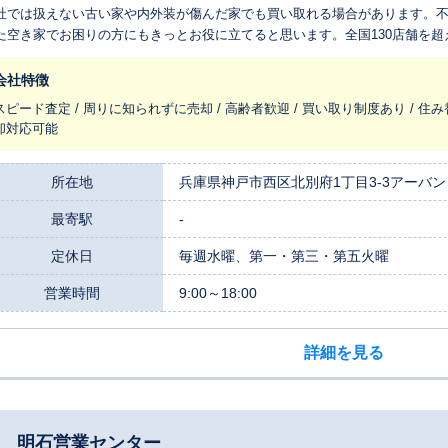
社では扱えない古い家や内外装が傷んだ家でも買い取れる場合があります。
た空き家でお困りの方にもきっとお役に立てると思います。全国130店舗を
れ変わらせ、長く住みつなぐお手伝いをさせてください。
会社特徴
スピード査定 / 周りに知られずに売却 / 高齢者歓迎 / 買い取り制度あり / 住み
却対応可能
所在地
兵庫県神戸市西区北別府1丁目3-3アーバン
最寄駅
-
定休日
毎週水曜、第一・第三・第五火曜
営業時間
9:00～18:00
詳細を見る
社 明石営業センター