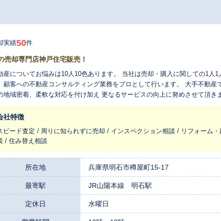
50
却実績
件
の売却専門店神戸住宅販売！
動産についてお悩みは10人10色あります。 当社は売却・購入に関しての1人
、顧客への不動産コンサルティング業務をプロとして行います。 大手不動産
の地域密着、柔軟な対応を付け加え 更なるサービスの向上に努めさせて頂き
。
会社特徴
スピード査定 / 周りに知られずに売却 / インスペクション相談 / リフォーム・
談 / 住み替え相談
所在地
兵庫県明石市樽屋町15-17
最寄駅
JR山陽本線 明石駅
定休日
水曜日