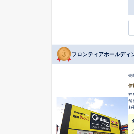
フロンティアホールディ
売
信
神
舗
お
いを、誠心
タ
く
承り、