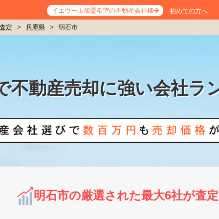
イエウール加盟希望の不動産会社様
初めての方へ
査定
>
兵庫県
>
明石市
で不動産売却に強い会社ラ
明石市の厳選された最大6社が査定