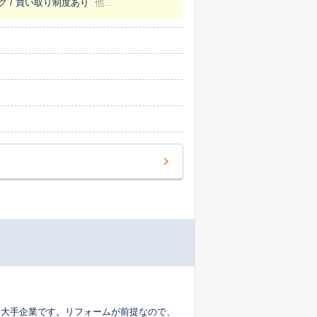
グ / 買い取り制度あり
他...
かし、お客様にご納得いただけるよう、根拠
める改装などのご提案も得意としており、売
お応えします。 店内には広々と
う、キッズコーナーやオムツ替え施設もご用
お申し付けください。土日祝日も営業してお
お気軽にご相談ください。
最大手企業です。リフォームが前提なので、