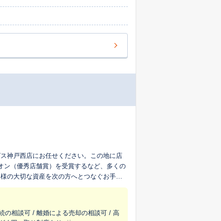
グス神戸西店にお任せください。この地に店
オン（優秀店舗賞）を受賞するなど、多くの
客様の大切な資産を次の方へとつなぐお手伝
にお伺いし、不動産の専門家としてだけでな
す。売却後の資金計画まで見据えたご相談も
続の相談可 / 離婚による売却の相談可 / 高