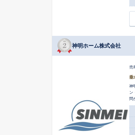
神明ホーム株式会社
売
垂
神
ン
問