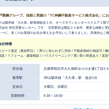
戸製鋼グループ。信頼と実績の「TC神鋼不動産サービス株式会社」に
Ｒ山陽本線「大久保」駅南側徒歩１分、オーズタウンセンタースクエア１階で
式会社 明石営業センター』です。 当営業所は開設２０余年、豊富な経験と
トーに、多くのお客様のお住み替えをお手伝いして参りました。具体的なご
け下さい。スタッフ一同、皆様のご来店を心よりお待ちしております。
会社特徴
スピード査定（最短即日） / 周りに知られずに売却 / 不動産相続の相談可 / 
相談 / リフォーム・建築相談 / ハウスクリーニング / 買い取り制度あり / 賃
所在地
兵庫県明石市大久保町ゆりのき通1丁目2-3
最寄駅
JR山陽本線「大久保」駅 徒歩1分
定休日
火曜日、水曜日
営業時間
9:30～18:00