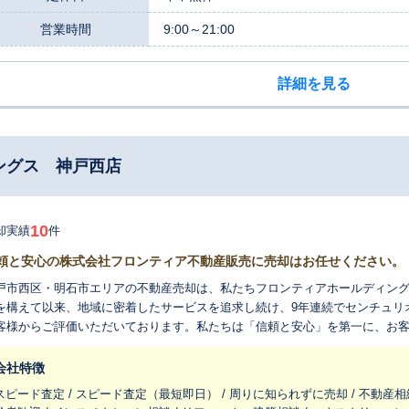
営業時間
9:00～21:00
詳細を見る
ングス 神戸西店
10
却実績
件
頼と安心の株式会社フロンティア不動産販売に売却はお任せください。
戸市西区・明石市エリアの不動産売却は、私たちフロンティアホールディン
を構えて以来、地域に密着したサービスを追求し続け、9年連続でセンチュリ
客様からご評価いただいております。私たちは「信頼と安心」を第一に、お
誠意行ってまいります。 私たちの営業は、お客様一人ひとりのお話にしっかりと耳を傾ける、相談を重視したス
イルです。飛び込み営業は一切行いません。お客様のご事情やご希望を丁寧
会社特徴
、暮らしの良き相談相手として、お客様にとってより良いご提案をいたしま
スピード査定 / スピード査定（最短即日） / 周りに知られずに売却 / 不動産相
長期的な視点でお客様の将来を支えます。 地域に精通した地元出身の従業員が多く在籍していることも、神戸西店の