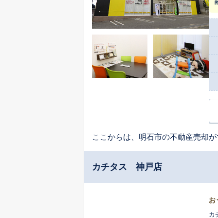
大
の
却
し
意
りま
断
ここからは、明石市の不動産売却が
カチタス 神戸店
お
カ