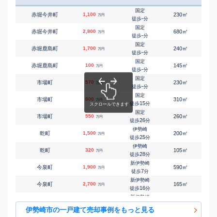
国定
㎡
㎡
赤堀今井町
1,100
230
105
万円
-
徒歩
分
国定
㎡
㎡
赤堀今井町
2,800
680
190
万円
-
徒歩
分
国定
㎡
㎡
赤堀鹿島町
1,700
240
115
万円
-
徒歩
分
国定
㎡
㎡
赤堀鹿島町
100
145
80
万円
-
徒歩
分
国定
㎡
㎡
市場町
570
230
100
万円
-
徒歩
分
国定
㎡
㎡
市場町
800
310
165
万円
15
徒歩
分
国定
㎡
㎡
市場町
550
260
80
万円
26
徒歩
分
伊勢崎
㎡
㎡
乾町
1,500
200
120
万円
25
徒歩
分
伊勢崎
㎡
㎡
乾町
320
105
65
万円
28
徒歩
分
新伊勢崎
㎡
㎡
今泉町
1,900
590
165
万円
7
徒歩
分
新伊勢崎
㎡
㎡
今泉町
2,700
165
105
万円
16
徒歩
分
新伊勢崎
㎡
㎡
今泉町
10
120
55
万円
20
徒歩
分
伊勢崎市の一戸建て売却事例をもっと見る
伊勢崎