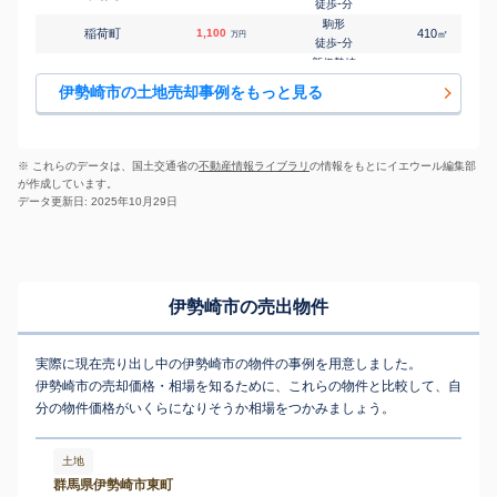
剛志
-
徒歩
分
㎡
㎡
下道寺町
500
250
110
万円
-
徒歩
分
駒形
稲荷町
1,100
410
㎡
万円
国定
-
徒歩
分
㎡
㎡
香林町
1,100
330
110
万円
-
徒歩
分
新伊勢崎
今泉町
900
270
㎡
万円
伊勢崎
15
徒歩
分
㎡
㎡
寿町
2,300
330
165
伊勢崎市の土地売却事例をもっと見る
万円
7
徒歩
分
新伊勢崎
今泉町
1,200
220
㎡
万円
伊勢崎
15
徒歩
分
㎡
㎡
寿町
2,900
185
105
万円
9
徒歩
分
新伊勢崎
今泉町
720
250
㎡
万円
境町
16
徒歩
分
㎡
㎡
境東
520
175
115
※ これらのデータは、国土交通省の
不動産情報ライブラリ
の情報をもとにイエウール編集部
万円
10
徒歩
分
新伊勢崎
が作成しています。
今泉町
1,900
1200
㎡
万円
21
徒歩
分
データ更新日: 2025年10月29日
新伊勢崎
今泉町
930
680
㎡
万円
21
徒歩
分
伊勢崎
太田町
6,600
-
㎡
万円
9
徒歩
分
伊勢崎
伊勢崎市の売出物件
上植木本町
750
410
㎡
万円
-
徒歩
分
伊勢崎
上諏訪町
630
170
㎡
万円
-
徒歩
分
実際に現在売り出し中の伊勢崎市の物件の事例を用意しました。
新伊勢崎
上諏訪町
800
290
㎡
伊勢崎市の売却価格・相場を知るために、これらの物件と比較して、自
万円
25
徒歩
分
分の物件価格がいくらになりそうか相場をつかみましょう。
伊勢崎
喜多町
1,500
260
㎡
万円
6
徒歩
分
国定
国定町
410
870
土地
㎡
万円
-
徒歩
分
群馬県伊勢崎市東町
国定