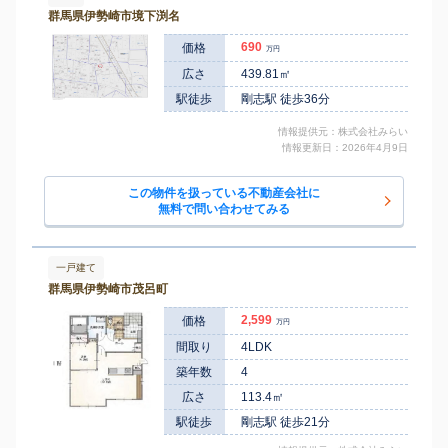
群馬県伊勢崎市境下渕名
690
価格
万円
広さ
439.81㎡
駅徒歩
剛志駅 徒歩36分
情報提供元：株式会社みらい
情報更新日：2026年4月9日
この物件を扱っている不動産会社に
無料で問い合わせてみる
一戸建て
群馬県伊勢崎市茂呂町
2,599
価格
万円
間取り
4LDK
築年数
4
広さ
113.4㎡
駅徒歩
剛志駅 徒歩21分