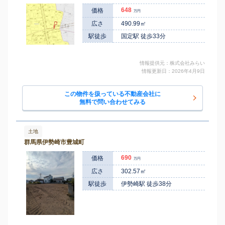
国定町
1,800
-
㎡
万円
-
徒歩
分
648
価格
万円
国定
国定町
460
560
㎡
万円
-
広さ
490.99㎡
徒歩
分
国定
駅徒歩
国定駅 徒歩33分
国定町
2,000
-
㎡
万円
-
徒歩
分
国定
国定町
750
250
㎡
万円
21
徒歩
分
情報提供元：株式会社みらい
伊勢崎
華蔵寺町
100
90
情報更新日：2026年4月9日
㎡
万円
19
徒歩
分
剛志
下道寺町
350
165
㎡
万円
-
徒歩
分
この物件を扱っている不動産会社に
無料で問い合わせてみる
国定
香林町
30
370
㎡
万円
-
徒歩
分
国定
五目牛町
840
550
㎡
万円
-
徒歩
分
土地
群馬県伊勢崎市豊城町
690
価格
万円
広さ
302.57㎡
駅徒歩
伊勢崎駅 徒歩38分