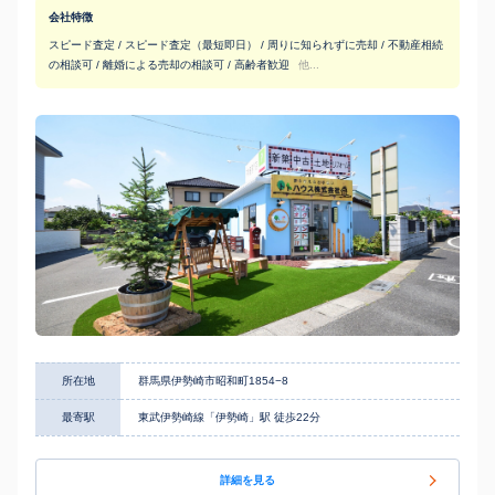
会社特徴
スピード査定 / スピード査定（最短即日） / 周りに知られずに売却 / 不動産相続
の相談可 / 離婚による売却の相談可 / 高齢者歓迎
他...
所在地
群馬県伊勢崎市昭和町1854−8
最寄駅
東武伊勢崎線「伊勢崎」駅 徒歩22分
詳細を見る