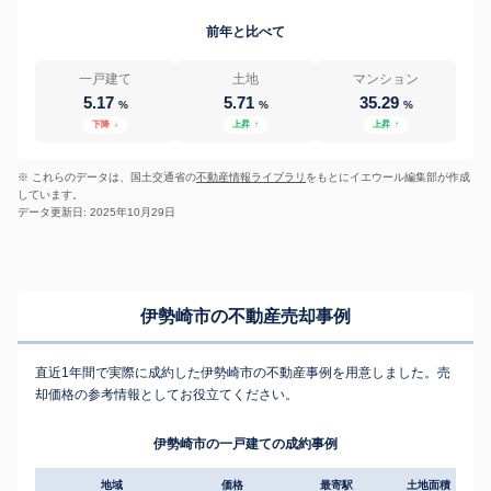
前年と比べて
一戸建て
土地
マンション
5.17
5.71
35.29
%
%
%
下降
↓
上昇
↑
上昇
↑
※ これらのデータは、国土交通省の
不動産情報ライブラリ
をもとにイエウール編集部が作成
しています。
データ更新日: 2025年10月29日
伊勢崎市の不動産売却事例
直近1年間で実際に成約した伊勢崎市の不動産事例を用意しました。売
却価格の参考情報としてお役立てください。
伊勢崎市の一戸建ての成約事例
地域
価格
最寄駅
土地面積
延床