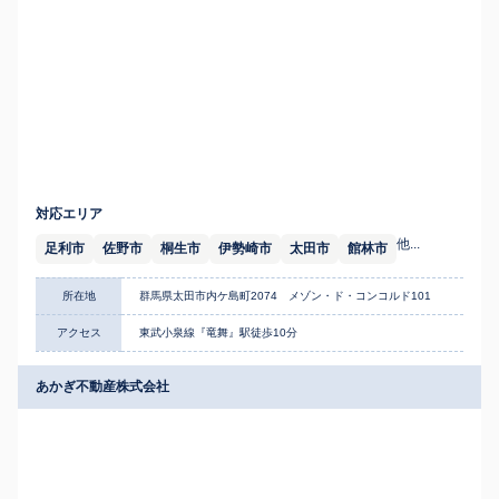
対応エリア
他...
足利市
佐野市
桐生市
伊勢崎市
太田市
館林市
所在地
群馬県太田市内ケ島町2074 メゾン・ド・コンコルド101
アクセス
東武小泉線『竜舞』駅徒歩10分
あかぎ不動産株式会社