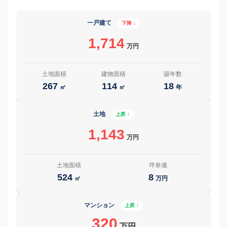
一戸建て
下降 ↓
1,714
万円
土地面積
建物面積
築年数
267
114
18
㎡
㎡
年
土地
上昇 ↑
1,143
万円
土地面積
坪単価
524
8
㎡
万円
マンション
上昇 ↑
320
万円