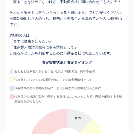
「売ることを決めてないけど、不動産会社に問い合わせても大丈夫？」
そんな不安をもつ方もいらっしゃると思います。でもご安心ください。
実際に売却した人のうち、最初から売ることを決めていた人は4割程度
です。
約6割の人は
「まずは価格を知りたい」
「住み替え検討開始時に参考情報として」
と売るかどうかを判断するために不動産会社に相談しています。
査定実施状況と査定タイミング
もともと住み替えをするつもりはない時期でも、興味本位で
住み替えについての検討開始時に、まずは参考情報として
保有物件の売却価格調査時に、より正確な売却価格を知るために
住み替えの検討が進み、売却する気持ちになったところで、売却を依頼する不動
産会社を決めるため