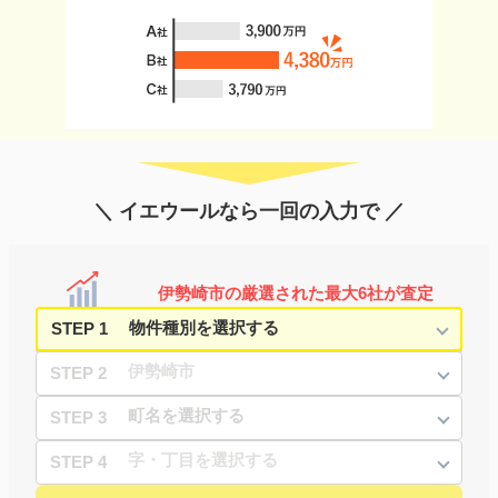
＼ イエウールなら一回の入力で ／
伊勢崎市の厳選された最大6社が査定
STEP 1
STEP 2
STEP 3
STEP 4