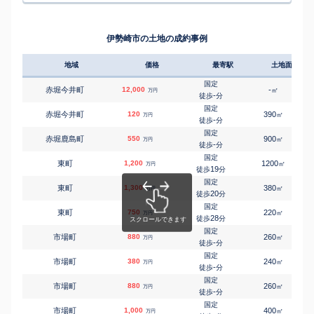
㎡
㎡
大手町
650
85
105
万円
9
徒歩
分
新伊勢崎
㎡
㎡
上泉町
2,600
150
95
万円
15
徒歩
分
伊勢崎市の土地の成約事例
新伊勢崎
㎡
㎡
上泉町
1,900
220
95
万円
21
徒歩
分
地域
価格
最寄駅
土地面積
新伊勢崎
㎡
㎡
上泉町
2,100
195
105
万円
21
徒歩
分
国定
赤堀今井町
12,000
-
㎡
万円
伊勢崎
-
徒歩
分
㎡
㎡
上植木本町
680
165
165
万円
-
徒歩
分
国定
赤堀今井町
120
390
㎡
万円
伊勢崎
-
徒歩
分
㎡
㎡
上諏訪町
700
200
105
万円
-
徒歩
分
国定
赤堀鹿島町
550
900
㎡
万円
伊勢崎
-
徒歩
分
㎡
㎡
上諏訪町
120
140
50
万円
-
徒歩
分
国定
東町
1,200
1200
㎡
万円
新伊勢崎
19
徒歩
分
㎡
㎡
上諏訪町
2,500
195
105
万円
-
徒歩
分
国定
東町
1,300
380
㎡
万円
剛志
20
徒歩
分
㎡
㎡
上蓮町
190
210
75
万円
-
徒歩
分
国定
東町
750
220
㎡
万円
伊勢崎
28
徒歩
分
㎡
㎡
喜多町
300
195
95
万円
6
徒歩
分
国定
市場町
880
260
㎡
万円
国定
-
徒歩
分
㎡
㎡
国定町
2,200
200
110
万円
-
徒歩
分
国定
市場町
380
240
㎡
万円
剛志
-
徒歩
分
㎡
㎡
下道寺町
2,400
430
-
万円
-
徒歩
分
国定
市場町
880
260
㎡
万円
剛志
-
徒歩
分
㎡
㎡
下道寺町
1,400
270
105
万円
-
徒歩
分
国定
市場町
1,000
400
㎡
万円