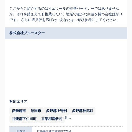
ここからご紹介するのはイエウールの提携パートナーではありません
が、それを踏まえても推薦したい、地域で確かな実績を持つ会社ばかり
です。 さらに選択肢を広げたいあなたは、ぜひ参考にしてください。
株式会社ブルースター
対応エリア
伊勢崎市
沼田市
多野郡上野村
多野郡神流町
他...
甘楽郡下仁田町
甘楽郡南牧村
所在地
群馬県高崎市島野町776-1