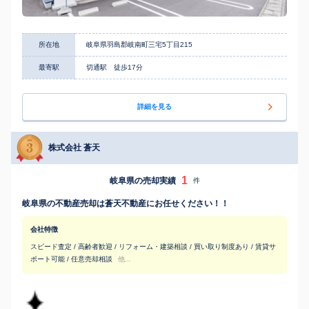
所在地
岐阜県羽島郡岐南町三宅5丁目215
最寄駅
切通駅 徒歩17分
詳細を見る
株式会社 蒼天
1
岐阜県の売却実績
件
岐阜県の不動産売却は蒼天不動産にお任せください！！
会社特徴
スピード査定 / 高齢者歓迎 / リフォーム・建築相談 / 買い取り制度あり / 賃貸サ
ポート可能 / 任意売却相談
他...