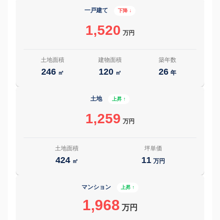
一戸建て
下降 ↓
1,520
万円
土地面積
建物面積
築年数
246
120
26
㎡
㎡
年
土地
上昇 ↑
1,259
万円
土地面積
坪単価
424
11
㎡
万円
マンション
上昇 ↑
1,968
万円