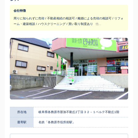
会社特徴
周りに知られずに売却 / 不動産相続の相談可 / 離婚による売却の相談可 / リフォ
ーム・建築相談 / ハウスクリーニング / 買い取り制度あり
他...
所在地
岐阜県各務原市那加不動丘2丁目３２－１ベルテ不動丘1階
最寄駅
名鉄「各務原市役所前駅」