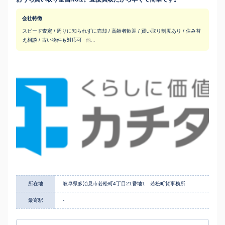
会社特徴
スピード査定 / 周りに知られずに売却 / 高齢者歓迎 / 買い取り制度あり / 住み替
え相談 / 古い物件も対応可
他...
所在地
岐阜県多治見市若松町4丁目21番地1 若松町貸事務所
最寄駅
-