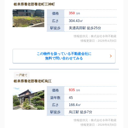
岐阜県養老郡養老町三神町
名鉄岐阜
2,100
30
2
岐阜市 住ノ江町
㎡
築
年
万円
1
徒歩
分
350
価格
万円
岐阜
2,100
30
1
岐阜市 住ノ江町
㎡
築
年
万円
7
広さ
304.43㎡
徒歩
分
岐阜
駅徒歩
美濃高田駅 徒歩25分
2,000
30
2
岐阜市 住ノ江町
㎡
築
年
万円
7
徒歩
分
岐阜
情報提供元：株式会社令和不動産
2,100
30
2
岐阜市 住ノ江町
㎡
築
年
万円
情報更新日：2026年4月9日
7
徒歩
分
岐阜
2,000
85
20
岐阜市 千石町
㎡
築
年
万円
25
徒歩
分
この物件を扱っている不動産会社に
岐阜
無料で問い合わせてみる
2,000
80
17
岐阜市 早田栄町
㎡
築
年
万円
-
徒歩
分
岐阜
760
80
26
岐阜市 早田栄町
㎡
築
年
万円
-
徒歩
分
一戸建て
岐阜
1,100
75
33
岐阜市 曽我屋
㎡
築
年
万円
岐阜県養老郡養老町烏江
-
徒歩
分
穂積
860
935
75
33
岐阜市 曽我屋
価格
㎡
築
年
万円
万円
-
徒歩
分
築年数
45
岐阜
2,400
70
6
岐阜市 高砂町
㎡
築
年
万円
13
徒歩
分
広さ
166.4㎡
駅徒歩
烏江駅 徒歩7分
情報提供元：株式会社令和不動産
情報更新日：2026年8月8日