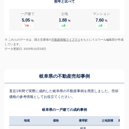
前年と比べて
一戸建て
土地
マンション
5.05
1.88
7.60
%
%
%
下降
↓
上昇
↑
上昇
↑
※ これらのデータは、国土交通省の
不動産情報ライブラリ
をもとにイエウール編集部が作成
しています。
データ更新日: 2025年10月29日
岐阜県の不動産売却事例
直近1年間で実際に成約した岐阜県の不動産事例を用意しました。売却
価格の参考情報としてお役立てください。
岐阜県の一戸建ての成約事例
地域
価格
最寄駅
土地面積
延床面
岐阜