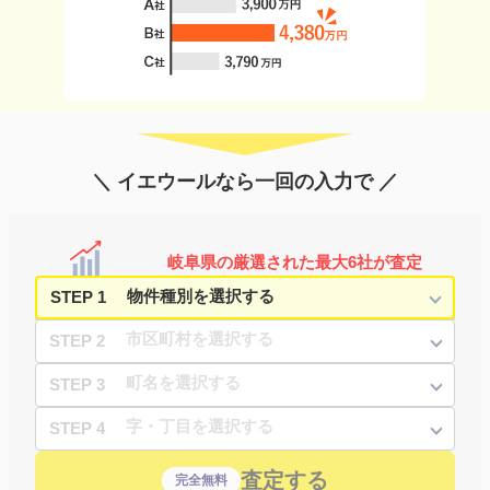
＼ イエウールなら一回の入力で ／
岐阜県の厳選された最大6社が査定
STEP 1
STEP 2
STEP 3
STEP 4
査定する
完全無料