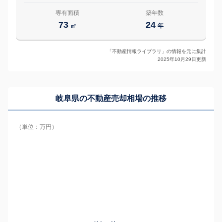
専有面積
築年数
73
24
㎡
年
「不動産情報ライブラリ」の情報を元に集計
2025年10月29日更新
岐阜県の
不動産売却相場の推移
（単位：万円）