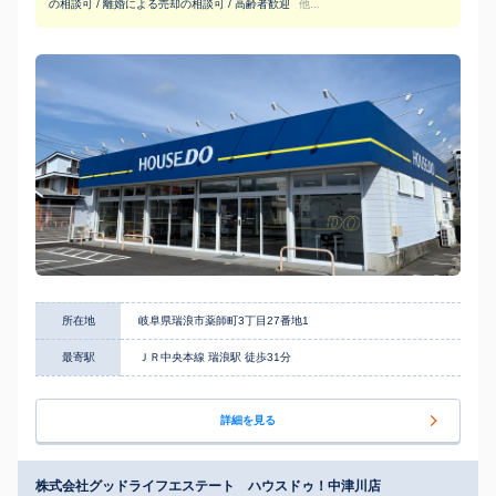
の相談可 / 離婚による売却の相談可 / 高齢者歓迎
他...
所在地
岐阜県瑞浪市薬師町3丁目27番地1
最寄駅
ＪＲ中央本線 瑞浪駅 徒歩31分
詳細を見る
株式会社グッドライフエステート ハウスドゥ！中津川店