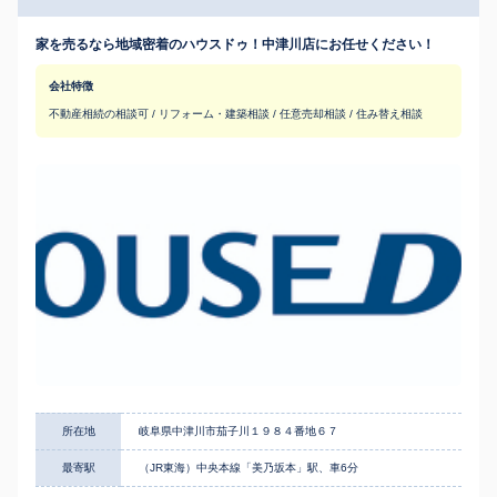
家を売るなら地域密着のハウスドゥ！中津川店にお任せください！
会社特徴
不動産相続の相談可 / リフォーム・建築相談 / 任意売却相談 / 住み替え相談
所在地
岐阜県中津川市茄子川１９８４番地６７
最寄駅
（JR東海）中央本線「美乃坂本」駅、車6分