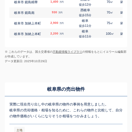
岐阜
1,400
70
28
岐阜市 鏡島精華
㎡
築
年
万円
岐阜市 今沢町
18,000
750
㎡
12
万円
徒歩
分
21
徒歩
分
西岐阜
岐阜
930
70
27
岐阜市 鏡島南
㎡
築
年
万円
岐阜市 今町
440
50
㎡
万円
15
徒歩
分
-
徒歩
分
岐阜
西岐阜
2,900
75
24
岐阜市 加納上本町
㎡
築
年
万円
岐阜市 今嶺
1,300
140
㎡
万円
11
徒歩
分
12
徒歩
分
岐阜
西岐阜
2,200
100
23
岐阜市 加納上本町
㎡
築
年
万円
岐阜市 今嶺
3,300
540
㎡
万円
11
徒歩
分
16
徒歩
分
岐阜
岐阜
3,700
70
7
岐阜市 加納大黒町
㎡
築
年
岐阜市 芋島
1,100
万円
400
㎡
万円
11
徒歩
分
-
徒歩
分
※ これらのデータは、国土交通省の
不動産情報ライブラリ
の情報をもとにイエウール編集部
岐阜
岐阜
3,300
65
9
岐阜市 加納天神町
㎡
築
年
岐阜市 芋島
15
50
万円
㎡
万円
が作成しています。
5
徒歩
分
-
徒歩
分
データ更新日: 2025年10月29日
岐阜
岐阜
150
15
39
岐阜市 岩栄町
岐阜市 加納水野町
4,700
㎡
920
築
年
㎡
万円
万円
8
-
徒歩
徒歩
分
分
岐阜
3,300
60
4
岐阜市 蕪城町
㎡
築
年
万円
9
徒歩
分
岐阜
3,300
80
11
岐阜市 蕪城町
㎡
築
年
万円
岐阜県の売出物件
11
徒歩
分
岐阜
4,900
90
5
岐阜市 神田町
㎡
築
年
万円
14
徒歩
分
実際に現在売り出し中の岐阜県の物件の事例を用意しました。
岐阜
2,800
65
19
岐阜市 清住町
㎡
築
年
万円
岐阜県の売却価格・相場を知るために、これらの物件と比較して、自分
8
徒歩
分
の物件価格がいくらになりそうか相場をつかみましょう。
穂積
650
75
29
岐阜市 河渡
㎡
築
年
万円
-
徒歩
分
田神
730
100
46
岐阜市 五坪
㎡
築
年
万円
土地
7
徒歩
分