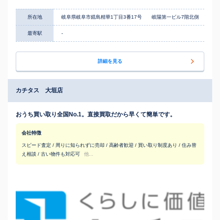
所在地
岐阜県岐阜市鏡島精華1丁目3番17号 岐陽第一ビル7階北側
最寄駅
-
詳細を見る
カチタス 大垣店
おうち買い取り全国No.1。直接買取だから早くて簡単です。
会社特徴
スピード査定 / 周りに知られずに売却 / 高齢者歓迎 / 買い取り制度あり / 住み替
え相談 / 古い物件も対応可
他...