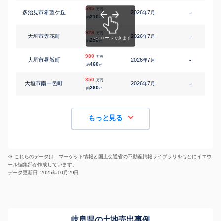
595
万円
多治見市希望ケ丘
2026
7
年
月
-
210
約
㎡
928
万円
大垣市赤花町
2026
7
年
月
-
1
250
約
㎡
980
万円
大垣市昼飯町
2026
7
年
月
-
460
約
㎡
850
万円
大垣市南一色町
2026
7
年
月
-
1
260
約
㎡
もっと見る
※ これらのデータは、マーケット情報と国土交通省の
不動産情報ライブラリ
をもとにイエウ
ール編集部が作成しています。
データ更新日: 2025年10月29日
岐阜県の土地売出事例