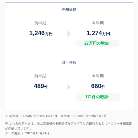
売却価格
前半期
今半期
1,246
1,274
万円
万円
27万円の増加↑
取引件数
前半期
今半期
489
660
件
件
171件の増加↑
※
前半期：2024年7月〜2024年12月、今半期：2025年1月〜2025年6月
※ これらのデータは、国土交通省の
不動産情報ライブラリ
の情報をもとにイエウール編集部
が作成しています。
データ更新日: 2025年10月29日