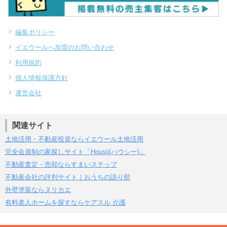
編集ポリシー
イエウールへ加盟のお問い合わせ
利用規約
個人情報保護方針
運営会社
関連サイト
土地活用・不動産投資ならイエウール土地活用
完全会員制の家探しサイト「Housii(ハウシー)」
不動産査定・売却ならすまいステップ
不動産会社の評判サイト｜おうちの語り部
外壁塗装ならヌリカエ
有料老人ホームを探すならケアスル 介護