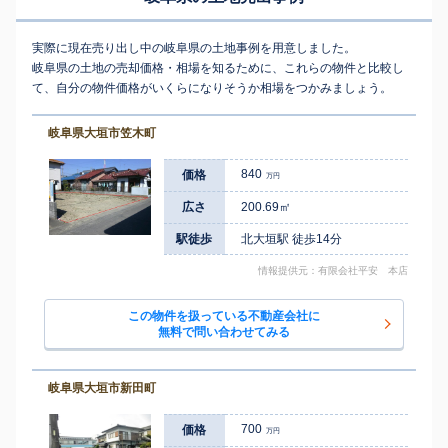
実際に現在売り出し中の岐阜県の土地事例を用意しました。
岐阜県の土地の売却価格・相場を知るために、これらの物件と比較し
て、自分の物件価格がいくらになりそうか相場をつかみましょう。
岐阜県大垣市笠木町
840
価格
万円
広さ
200.69㎡
駅徒歩
北大垣駅 徒歩14分
情報提供元：有限会社平安 本店
この物件を扱っている不動産会社に
無料で問い合わせてみる
岐阜県大垣市新田町
700
価格
万円