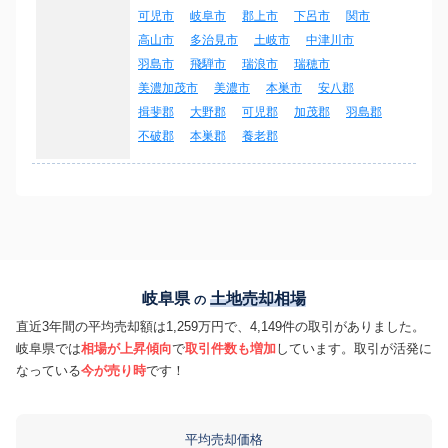
可児市
岐阜市
郡上市
下呂市
関市
高山市
多治見市
土岐市
中津川市
羽島市
飛騨市
瑞浪市
瑞穂市
美濃加茂市
美濃市
本巣市
安八郡
揖斐郡
大野郡
可児郡
加茂郡
羽島郡
不破郡
本巣郡
養老郡
岐阜県
土地売却相場
の
直近3年間の平均売却額は1,259万円で、4,149件の取引がありました。
岐阜県では
相場が上昇傾向
で
取引件数も増加
しています。取引が活発に
なっている
今が売り時
です！
平均売却価格