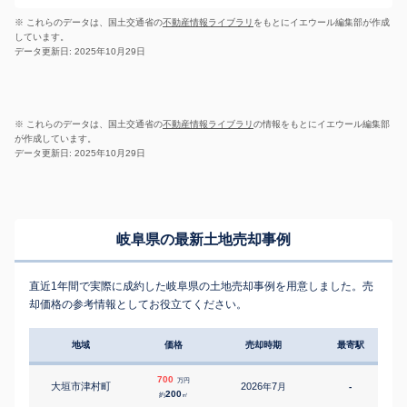
※ これらのデータは、国土交通省の
不動産情報ライブラリ
をもとにイエウール編集部が作成
しています。
データ更新日: 2025年10月29日
※ これらのデータは、国土交通省の
不動産情報ライブラリ
の情報をもとにイエウール編集部
が作成しています。
データ更新日: 2025年10月29日
岐阜県の最新土地売却事例
直近1年間で実際に成約した岐阜県の土地売却事例を用意しました。売
却価格の参考情報としてお役立てください。
地域
価格
売却時期
最寄駅
700
万円
大垣市津村町
2026
7
年
月
-
1
200
約
㎡