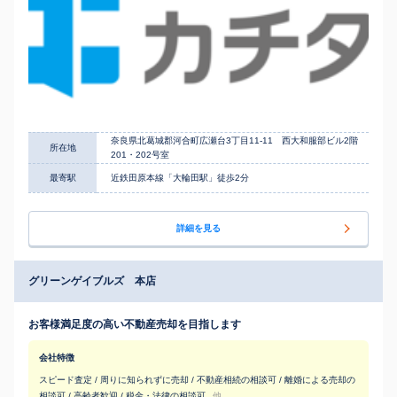
奈良県北葛城郡河合町広瀬台3丁目11-11 西大和服部ビル2階
所在地
201・202号室
最寄駅
近鉄田原本線「大輪田駅」徒歩2分
詳細を見る
グリーンゲイブルズ 本店
お客様満足度の高い不動産売却を目指します
会社特徴
スピード査定 / 周りに知られずに売却 / 不動産相続の相談可 / 離婚による売却の
相談可 / 高齢者歓迎 / 税金・法律の相談可
他...