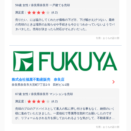
59歳 女性 / 奈良県奈良市 一戸建てを売却
満足度：
(4.2)
売りたい、には協力してくれたが価格の下げ方、下げ幅がえげつない。最終
の売却のときは場所のお知らせや手続きも今ひとつわかっていないようでバ
タバタした。売却が決まったら対応がぞんざいだった。
引用：おうちの語り部
株式会社福屋不動産販売 奈良店
奈良県奈良市大宮町7丁目2-5 田村ビル1階
67歳 女性 / 奈良県奈良市 マンションを売却
満足度：
(4.2)
売却のプロのアドバイスとして素人の私に押し付ける事もなく、納得のいく
様に進めていただきました。一度他社で専属専任契約でお願いしたのです
が、リフォームをされる方を探しておられるような気がして、不動産屋さん
の利益になるようにされている感じがあったので、契約を解除して今回の不
動産屋さんにお任せしました。売り出しのスピードが大切だとおっしゃって
引用：おうちの語り部