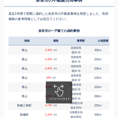
奈良市の不動産売却事例
直近1年間で実際に成約した奈良市の不動産事例を用意しました。売却
価格の参考情報としてお役立てください。
奈良市の一戸建ての成約事例
地域
価格
最寄駅
土地面積
延床
近鉄奈良
㎡
㎡
青山
2,500
330
130
万円
-
徒歩
分
近鉄奈良
㎡
㎡
青山
3,400
220
85
万円
-
徒歩
分
近鉄奈良
㎡
㎡
青山
2,800
230
120
万円
-
徒歩
分
近鉄奈良
㎡
㎡
青山
350
125
100
万円
-
徒歩
分
近鉄奈良
㎡
㎡
青山
1,900
220
115
万円
-
徒歩
分
近鉄奈良
㎡
㎡
青山
2,000
260
135
万円
-
徒歩
分
大和西大寺
㎡
㎡
秋篠三和町
4,700
220
115
万円
16
徒歩
分
大和西大寺
㎡
㎡
秋篠町
1,100
330
90
万円
20
徒歩
分