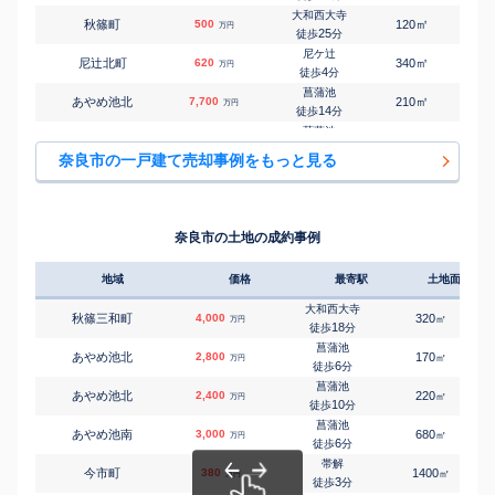
大和西大寺
㎡
㎡
秋篠町
500
120
90
万円
25
徒歩
分
尼ケ辻
㎡
㎡
尼辻北町
620
340
210
万円
4
徒歩
分
菖蒲池
㎡
㎡
あやめ池北
7,700
210
115
万円
14
徒歩
分
菖蒲池
㎡
㎡
あやめ池南
450
90
50
万円
6
徒歩
分
奈良市の一戸建て売却事例をもっと見る
菖蒲池
㎡
㎡
あやめ池南
550
220
135
万円
14
徒歩
分
帯解
㎡
㎡
今市町
130
100
50
万円
3
徒歩
分
奈良市の土地の成約事例
近鉄奈良
㎡
㎡
今御門町
5,900
140
240
万円
8
徒歩
分
地域
価格
最寄駅
土地面積
高の原
㎡
㎡
右京
2,800
300
145
万円
8
徒歩
分
大和西大寺
秋篠三和町
4,000
320
㎡
万円
高の原
18
徒歩
分
㎡
㎡
右京
3,500
310
160
万円
11
徒歩
分
菖蒲池
あやめ池北
2,800
170
㎡
万円
高の原
6
徒歩
分
㎡
㎡
右京
1,700
210
120
万円
13
徒歩
分
菖蒲池
あやめ池北
2,400
220
㎡
万円
学園前(奈良)
10
徒歩
分
㎡
㎡
大渕町
1,500
330
170
万円
23
徒歩
分
菖蒲池
あやめ池南
3,000
680
㎡
万円
大和西大寺
6
徒歩
分
㎡
㎡
押熊町
2,800
185
110
万円
-
徒歩
分
帯解
今市町
380
1400
㎡
万円
学研奈良登美ケ丘
3
徒歩
分
㎡
㎡
押熊町
3,500
270
130
万円