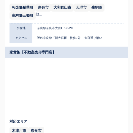
相楽郡精華町
奈良市
大和郡山市
天理市
生駒市
他...
生駒郡三郷町
所在地
奈良県奈良市大宮町5-3-20
アクセス
近鉄奈良線「新大宮駅」徒歩2分 大宮通り沿い
家貴族【不動産売却専門店】
対応エリア
木津川市
奈良市