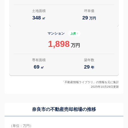
土地面積
坪単価
348
29
㎡
万円
マンション
上昇 ↑
1,898
万円
専有面積
築年数
69
29
㎡
年
「不動産情報ライブラリ」の情報を元に集計
2025年10月29日更新
奈良市の
不動産売却相場の推移
（単位：万円）