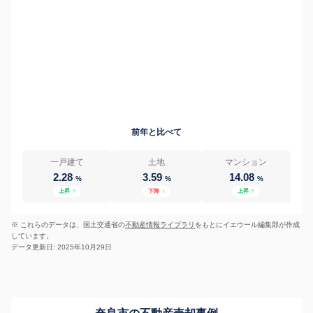
前年と比べて
一戸建て
土地
マンション
2.28
3.59
14.08
%
%
%
上昇
↑
下降
↓
上昇
↑
※ これらのデータは、国土交通省の
不動産情報ライブラリ
をもとにイエウール編集部が作成
しています。
データ更新日: 2025年10月29日