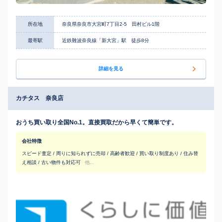
所在地
奈良県奈良市大宮町7丁目2-5 田村ビル1階
最寄駅
近鉄難波奈良線「新大宮」駅 徒歩8分
詳細を見る
カチタス 奈良店
おうち買い取り全国No.1。直接買取だから早くて簡単です。
会社特徴
スピード査定 / 周りに知られずに売却 / 高齢者歓迎 / 買い取り制度あり / 住み替
え相談 / 古い物件も対応可
他...