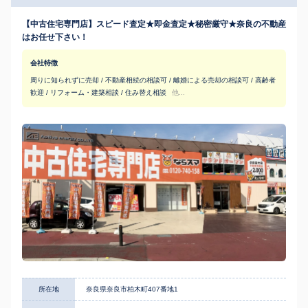
【中古住宅専門店】スピード査定★即金査定★秘密厳守★奈良の不動産
はお任せ下さい！
会社特徴
周りに知られずに売却 / 不動産相続の相談可 / 離婚による売却の相談可 / 高齢者
歓迎 / リフォーム・建築相談 / 住み替え相談
他...
所在地
奈良県奈良市柏木町407番地1