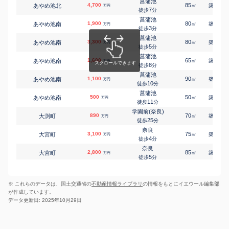
菖蒲池
4,700
85
11
あやめ池北
㎡
築
年
万円
大和西大寺
7
徒歩
分
西大寺町
1,200
410
㎡
万円
18
徒歩
分
菖蒲池
1,900
80
44
あやめ池南
㎡
築
年
万円
大和西大寺
3
徒歩
分
西大寺町
2,100
1200
㎡
万円
18
徒歩
分
菖蒲池
3,300
80
25
あやめ池南
㎡
築
年
大和西大寺
万円
5
西大寺野神町
3,000
徒歩
分
165
㎡
万円
9
徒歩
分
菖蒲池
1,600
65
30
あやめ池南
平城
㎡
築
年
万円
佐紀町
300
8
210
徒歩
分
㎡
万円
10
徒歩
分
菖蒲池
1,100
奈良
90
34
あやめ池南
㎡
築
年
万円
三条添川町
5,000
200
10
㎡
徒歩
分
万円
6
徒歩
分
菖蒲池
新大宮
500
50
38
あやめ池南
㎡
築
年
万円
四条大路
2,700
185
㎡
11
万円
徒歩
分
20
徒歩
分
学園前(奈良)
九条(奈良)
890
70
38
大渕町
㎡
築
年
万円
七条
2,000
240
㎡
万円
25
徒歩
分
6
徒歩
分
奈良
高の原
3,100
75
26
大宮町
㎡
築
年
万円
朱雀
2,600
260
㎡
万円
4
徒歩
分
15
徒歩
分
奈良
奈良
2,800
85
42
大宮町
㎡
築
年
万円
大安寺
4,000
260
㎡
万円
5
徒歩
分
13
徒歩
分
奈良
奈良
4,600
100
22
大宮町
㎡
築
年
大安寺
1,100
万円
350
㎡
万円
8
徒歩
分
23
徒歩
分
※ これらのデータは、国土交通省の
不動産情報ライブラリ
の情報をもとにイエウール編集部
新大宮
榛原
4,100
70
20
大宮町
㎡
築
年
都祁白石町
1,100
1100
万円
㎡
万円
が作成しています。
-
徒歩
分
-
徒歩
分
データ更新日: 2025年10月29日
新大宮
榛原
4,200
70
-
都祁白石町
大宮町
2,300
㎡
-
築
年
㎡
万円
万円
4
-
徒歩
徒歩
分
分
新大宮
3,200
65
12
大宮町
㎡
築
年
万円