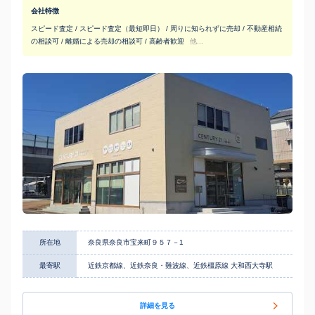
会社特徴
スピード査定 / スピード査定（最短即日） / 周りに知られずに売却 / 不動産相続
の相談可 / 離婚による売却の相談可 / 高齢者歓迎
他...
所在地
奈良県奈良市宝来町９５７－1
最寄駅
近鉄京都線、近鉄奈良・難波線、近鉄橿原線 大和西大寺駅
詳細を見る