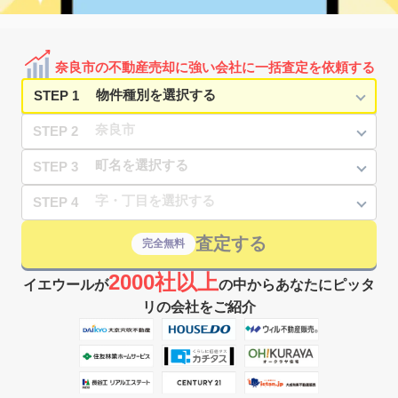
富雄
3,200
85
20
学園大和町
㎡
築
年
万円
15
徒歩
分
富雄
1,200
65
31
学園中
㎡
築
年
万円
13
徒歩
分
奈良市の不動産売却に強い会社に一括査定を依頼する
学園前(奈良)
5,800
85
21
学園南
㎡
築
年
万円
3
徒歩
分
STEP 1
STEP 2
STEP 3
STEP 4
査定する
完全無料
2000社以上
イエウールが
の中からあなたにピッタ
リの会社をご紹介