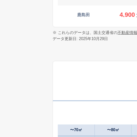
4,900
鹿島田
4,100
※ これらのデータは、国土交通省の
不動産情
鹿島田
データ更新日: 2025年10月29日
6,700
北加瀬
5,400
北加瀬
6,000
北加瀬
5,000
北加瀬
6,500
北加瀬
〜70㎡
〜80㎡