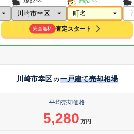
step2
step3
査定スタート
完全無料
川崎市幸区
一戸建て売却相場
の
平均売却価格
5,280
万円