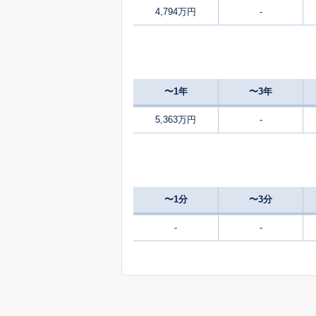
4,794万円
-
4,900
北加瀬
8,100
北加瀬
〜1年
〜3年
230
小向町
万
5,363万円
-
1,800
小向仲野町
4,200
紺屋町
〜1分
〜3分
1,000
幸町
-
-
8,000
下平間
7,600
神明町