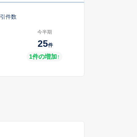
引件数
今半期
25
件
1件の増加↑