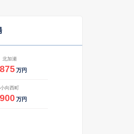
1
2025
1〜3
築
年
年
月
場
-
2025
4〜6
築
年
年
月
53
2025
4〜6
㎡
築
年
年
月
北加瀬
,875
1
2025
7〜9
万円
㎡
築
年
年
月
51
2025
10〜12
小向西町
築
年
年
月
,900
万円