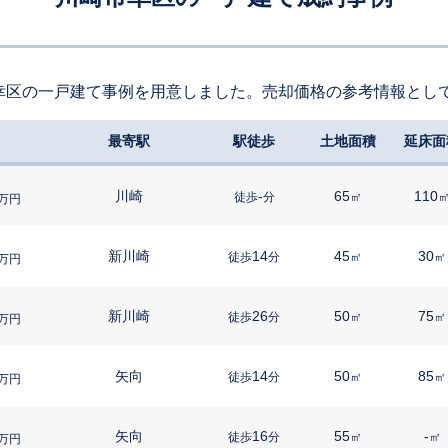
幸区の一戸建て事例を用意しました。売却価格の参考情報とし
最寄駅
駅徒歩
土地面積
延床面
川崎
-
65
110
徒歩
分
㎡
万円
新川崎
14
45
30
徒歩
分
㎡
㎡
万円
新川崎
26
50
75
徒歩
分
㎡
㎡
万円
矢向
14
50
85
徒歩
分
㎡
㎡
万円
矢向
16
55
-
徒歩
分
㎡
㎡
万円