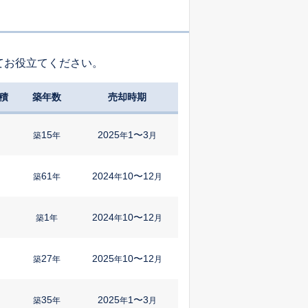
てお役立てください。
積
築年数
売却時期
15
2025
1〜3
㎡
築
年
年
月
61
2024
10〜12
築
年
年
月
1
2024
10〜12
築
年
年
月
27
2025
10〜12
築
年
年
月
35
2025
1〜3
築
年
年
月