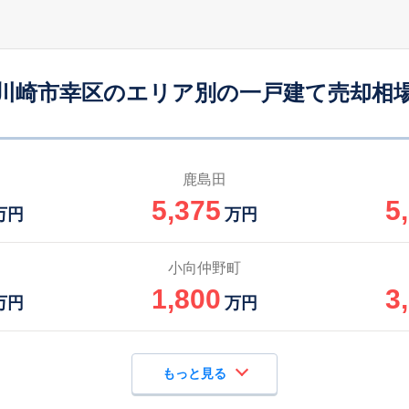
矢向
5
50
90
徒歩
分
㎡
㎡
万円
川崎市幸区のエリア別の一戸建て売却相
矢向
6
60
25
徒歩
分
㎡
㎡
万円
矢向
6
165
190
徒歩
分
㎡
万円
鹿島田
5,375
5
矢向
6
60
100
万円
万円
徒歩
分
㎡
万円
矢向
9
55
50
小向仲野町
徒歩
分
㎡
㎡
万円
1,800
3
万円
万円
もっと見る