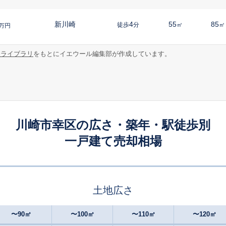
新川崎
4
55
85
徒歩
分
㎡
㎡
万円
報ライブラリ
をもとにイエウール編集部が作成しています。
鹿島田
9
40
70
徒歩
分
㎡
㎡
万円
元住吉
16
70
105
徒歩
分
㎡
万円
平間
15
70
95
徒歩
分
㎡
㎡
万円
川崎市幸区の広さ・築年・駅徒歩別
一戸建て売却相場
平間
16
70
100
徒歩
分
㎡
万円
新川崎
4
60
95
徒歩
分
㎡
㎡
万円
土地広さ
新川崎
6
60
95
徒歩
分
㎡
㎡
万円
〜90㎡
〜100㎡
〜110㎡
〜120㎡