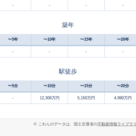
-
-
-
-
新川崎
8
50
70
徒歩
分
㎡
㎡
万円
築年
新川崎
13
125
145
徒歩
分
㎡
万円
〜5年
〜10年
〜15年
〜20年
川崎
24
60
65
徒歩
分
㎡
㎡
円
-
-
-
-
鹿島田
25
55
50
徒歩
分
㎡
㎡
万円
駅徒歩
川崎
16
45
65
徒歩
分
㎡
㎡
万円
〜5分
〜10分
〜15分
〜20分
川崎
8
55
70
徒歩
分
㎡
㎡
-
12,306万円
5,150万円
4,990万円
万円
鹿島田
4
80
110
徒歩
分
㎡
万円
※ これらのデータは、国土交通省の
不動産情報ライブラ
川崎
16
130
110
徒歩
分
㎡
万円