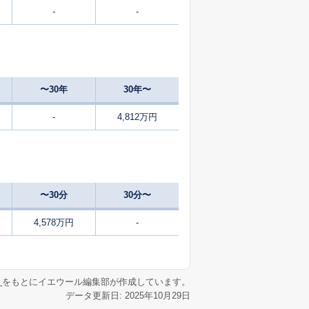
-
-
1
2025
10〜12
築
年
年
月
23
2025
4〜6
㎡
築
年
年
月
〜30年
30年〜
56
2025
1〜3
築
年
年
月
-
4,812万円
49
2025
1〜3
築
年
年
月
1
2025
1〜3
築
年
年
月
〜30分
30分〜
48
2025
1〜3
築
年
年
月
4,578万円
-
1
2025
7〜9
㎡
築
年
年
月
リ
をもとにイエウール編集部が作成しています。
データ更新日: 2025年10月29日
34
2025
7〜9
㎡
築
年
年
月