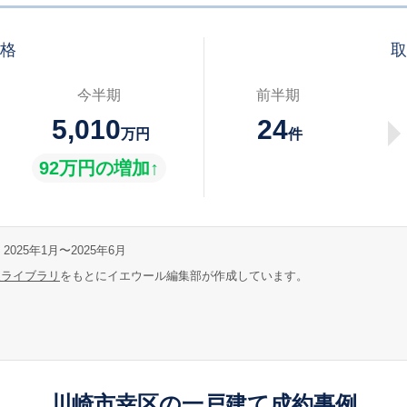
価格
取
今半期
前半期
5,010
24
万円
件
92万円の増加↑
2025年1月〜2025年6月
報ライブラリ
をもとにイエウール編集部が作成しています。
川崎市幸区の一戸建て成約事例