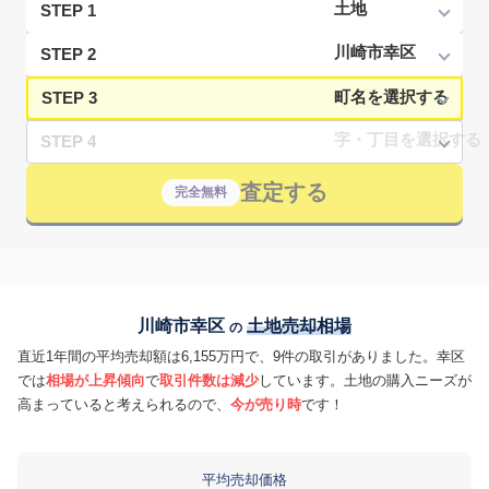
STEP 1
STEP 2
STEP 3
STEP 4
査定する
完全無料
川崎市幸区
土地売却相場
の
直近1年間の平均売却額は6,155万円で、9件の取引がありました。幸区
では
相場が上昇傾向
で
取引件数は減少
しています。土地の購入ニーズが
高まっていると考えられるので、
今が売り時
です！
平均売却価格