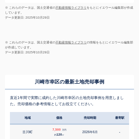
※ これらのデータは、国土交通省の
不動産情報ライブラリ
をもとにイエウール編集部が作成
しています。
データ更新日: 2025年10月29日
※ これらのデータは、国土交通省の
不動産情報ライブラリ
の情報をもとにイエウール編集部
が作成しています。
データ更新日: 2025年10月29日
川崎市幸区の最新土地売却事例
直近1年間で実際に成約した川崎市幸区の土地売却事例を用意しまし
た。売却価格の参考情報としてお役立てください。
地域
価格
売却時期
最寄駅
7,500
万円
古川町
2026
6
年
月
-
2
120
約
㎡