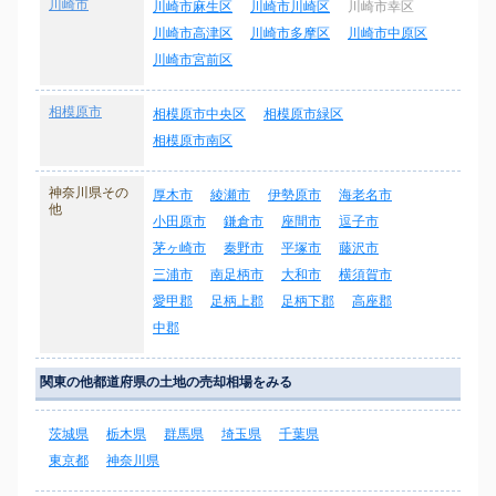
川崎市
川崎市麻生区
川崎市川崎区
川崎市幸区
川崎市高津区
川崎市多摩区
川崎市中原区
川崎市宮前区
相模原市
相模原市中央区
相模原市緑区
相模原市南区
神奈川県その
厚木市
綾瀬市
伊勢原市
海老名市
他
小田原市
鎌倉市
座間市
逗子市
茅ヶ崎市
秦野市
平塚市
藤沢市
三浦市
南足柄市
大和市
横須賀市
愛甲郡
足柄上郡
足柄下郡
高座郡
中郡
関東の他都道府県の土地の売却相場をみる
茨城県
栃木県
群馬県
埼玉県
千葉県
東京都
神奈川県