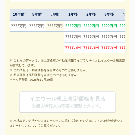
10年前
5年前
現在
1年後
2年後
3年後
4年後
????万円
????万円
????万円
????万円
????万円
????万円
????万円
????万円
????万円
????万円
????万円
????万円
????万円
????万円
????万円
※ これらのデータは、国土交通省の不動産情報ライブラリをもとにイエウール編集部
が作成しています。
※ この情報は不動産価格を保証するものではありません。
※ 相場価格は成約価格を表すものではありません。
データ更新日: 2025年10月29日
イエウール机上査定価格を見る
※個人情報入力不要で閲覧できます。
※ 土地査定の方法やシミュレーションに詳しく知りたい方は、
こちら(土地査定シミ
ュレーション)
についてご覧ください。