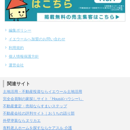
編集ポリシー
イエウールへ加盟のお問い合わせ
利用規約
個人情報保護方針
運営会社
関連サイト
土地活用・不動産投資ならイエウール土地活用
完全会員制の家探しサイト「Housii(ハウシー)」
不動産査定・売却ならすまいステップ
不動産会社の評判サイト｜おうちの語り部
外壁塗装ならヌリカエ
有料老人ホームを探すならケアスル 介護