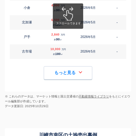
4,800
万円
小倉
2026
6
年
月
-
1
90
約
㎡
6,500
万円
北加瀬
2026
5
年
月
-
1
120
約
㎡
2,840
万円
戸手
2026
5
年
月
-
1
90
約
㎡
10,000
万円
古市場
2026
5
年
月
-
1
180
約
㎡
もっと見る
※ これらのデータは、マーケット情報と国土交通省の
不動産情報ライブラリ
をもとにイエウ
ール編集部が作成しています。
データ更新日: 2025年10月29日
川崎市幸区の土地売出事例