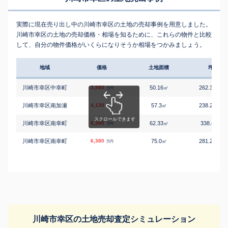
実際に現在売り出し中の川崎市幸区の土地の売却事例を用意しました。
川崎市幸区の土地の売却価格・相場を知るために、これらの物件と比較
して、自分の物件価格がいくらになりそうか相場をつかみましょう。
地域
価格
土地面積
坪単価
川崎市幸区中幸町
3,980
50.16
262.32
㎡
万円
万円
川崎市幸区南加瀬
4,130
57.3
238.29
㎡
万円
万円
川崎市幸区南幸町
6,380
62.33
338.4
㎡
万円/
万円
川崎市幸区南幸町
6,380
75.0
281.23
㎡
万円
万円
川崎市幸区の土地売却査定シミュレーション