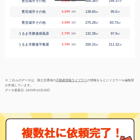
豊見城市その他
9,300
668.38
144.37
3
㎡
㎡
築
万円
豊見城市その他
4,498
138.65
95.0
1
㎡
㎡
築
万円
豊見城市その他
4,498
275.28
83.73
1
㎡
㎡
築
万円
うるま市勝連南風原
2,790
132.38
97.9
0
㎡
㎡
築
万円
うるま市勝連平敷屋
3,780
200.15
211.32
3
㎡
㎡
築
万円
宮古島市平良字狩俣
7,500
233.0
108.81
1
㎡
㎡
築
万円
南城市玉城字仲村渠
6,200
239.65
118.26
2
㎡
㎡
築
万円
国頭郡今帰仁村その他
5,180
1200.0
100.21
1
㎡
㎡
築
万円
※ これらのデータは、国土交通省の
不動産情報ライブラリ
の情報をもとにイエウール編集部
が作成しています。
国頭郡今帰仁村その他
5,980
947.52
102.93
1
㎡
㎡
築
万円
データ更新日: 2025年10月29日
国頭郡今帰仁村その他
8,500
515.58
83.21
1
㎡
㎡
築
万円
国頭郡本部町その他
7,200
556.0
108.4
6
㎡
㎡
築
万円
中頭郡読谷村その他
3,600
273.44
86.44
5
㎡
㎡
築
万円