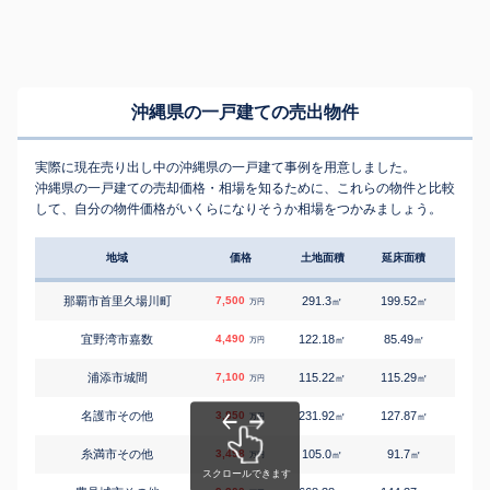
沖縄県の一戸建ての売出物件
実際に現在売り出し中の沖縄県の一戸建て事例を用意しました。
沖縄県の一戸建ての売却価格・相場を知るために、これらの物件と比較
して、自分の物件価格がいくらになりそうか相場をつかみましょう。
地域
価格
土地面積
延床面積
築年
那覇市首里久場川町
7,500
291.3
199.52
3
㎡
㎡
築
万円
宜野湾市嘉数
4,490
122.18
85.49
0
㎡
㎡
築
万円
浦添市城間
7,100
115.22
115.29
3
㎡
㎡
築
万円
名護市その他
3,850
231.92
127.87
3
㎡
㎡
築
万円
糸満市その他
3,498
105.0
91.7
1
㎡
㎡
築
万円