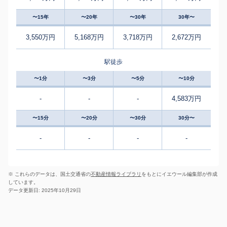
〜15年
〜20年
〜30年
30年〜
3,550万円
5,168万円
3,718万円
2,672万円
駅徒歩
〜1分
〜3分
〜5分
〜10分
-
-
-
4,583万円
〜15分
〜20分
〜30分
30分〜
-
-
-
-
※ これらのデータは、国土交通省の
不動産情報ライブラリ
をもとにイエウール編集部が作成
しています。
データ更新日: 2025年10月29日