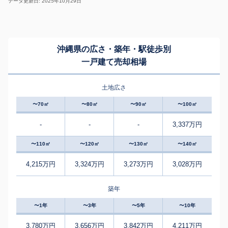
データ更新日: 2025年10月29日
沖縄県の広さ・築年・駅徒歩別
一戸建て売却相場
土地広さ
〜70㎡
〜80㎡
〜90㎡
〜100㎡
-
-
-
3,337万円
〜110㎡
〜120㎡
〜130㎡
〜140㎡
4,215万円
3,324万円
3,273万円
3,028万円
築年
〜1年
〜3年
〜5年
〜10年
3,780万円
3,656万円
3,842万円
4,211万円