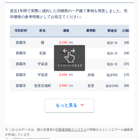
直近1年間で実際に成約した沖縄県の一戸建て事例を用意しました。売
却価格の参考情報としてお役立てください。
市区町村
町名
価格
最寄駅
駅徒歩
土地面積
那覇市
曙
4,100
-
100
徒歩
分
㎡
万円
那覇市
安謝
7,500
-
240
徒歩
分
㎡
万円
那覇市
宇栄原
3,900
-
270
徒歩
分
㎡
万円
那覇市
宇栄原
3,000
赤嶺
9
170
徒歩
分
㎡
万円
那覇市
首里石嶺町
3,500
首里
14
200
徒歩
分
㎡
万円
もっと見る
※ これらのデータは、国土交通省の
不動産情報ライブラリ
の情報をもとにイエウール編集部
が作成しています。