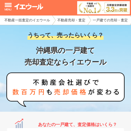
不動産一括査定のイエウール
不動産売却・査定
一戸建ての売却・査定
イエウール加盟希望の不動産会社様
うちって、売ったらいくら？
初めての方へ
沖縄県の一戸建て
不動産売却の流れ
売却査定ならイエウール
不動産の売却・一括査定
家査定シミュレーター
お問い合わせ
あなたの一戸建て、査定価格はいくら？