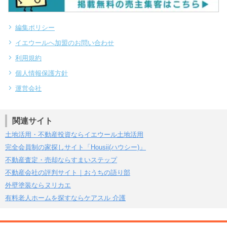
編集ポリシー
イエウールへ加盟のお問い合わせ
利用規約
個人情報保護方針
運営会社
関連サイト
土地活用・不動産投資ならイエウール土地活用
完全会員制の家探しサイト「Housii(ハウシー)」
不動産査定・売却ならすまいステップ
不動産会社の評判サイト｜おうちの語り部
外壁塗装ならヌリカエ
有料老人ホームを探すならケアスル 介護