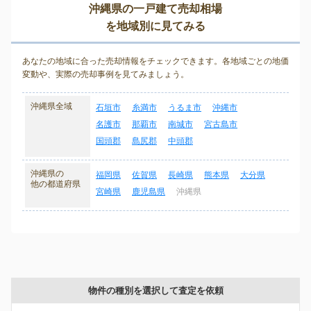
沖縄県の一戸建て売却相場
を地域別に見てみる
あなたの地域に合った売却情報をチェックできます。各地域ごとの地価
変動や、実際の売却事例を見てみましょう。
沖縄県全域
石垣市
糸満市
うるま市
沖縄市
名護市
那覇市
南城市
宮古島市
国頭郡
島尻郡
中頭郡
沖縄県の
福岡県
佐賀県
長崎県
熊本県
大分県
他の都道府県
宮崎県
鹿児島県
沖縄県
物件の種別を選択して査定を依頼