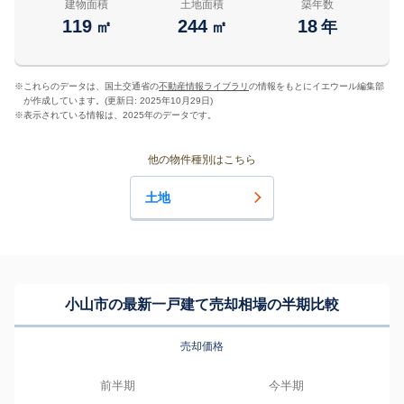
建物面積
土地面積
築年数
119
244
18
㎡
㎡
年
※
これらのデータは、国土交通省の
不動産情報ライブラリ
の情報をもとにイエウール編集部
が作成しています。(更新日: 2025年10月29日)
※
表示されている情報は、2025年のデータです。
他の物件種別はこちら
土地
小山市の最新一戸建て売却相場の半期比較
売却価格
前半期
今半期