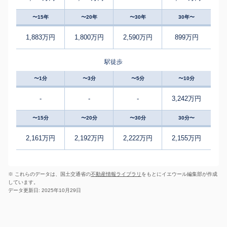
〜15年
〜20年
〜30年
30年〜
1,883万円
1,800万円
2,590万円
899万円
駅徒歩
〜1分
〜3分
〜5分
〜10分
-
-
-
3,242万円
〜15分
〜20分
〜30分
30分〜
2,161万円
2,192万円
2,222万円
2,155万円
※ これらのデータは、国土交通省の
不動産情報ライブラリ
をもとにイエウール編集部が作成
しています。
データ更新日: 2025年10月29日