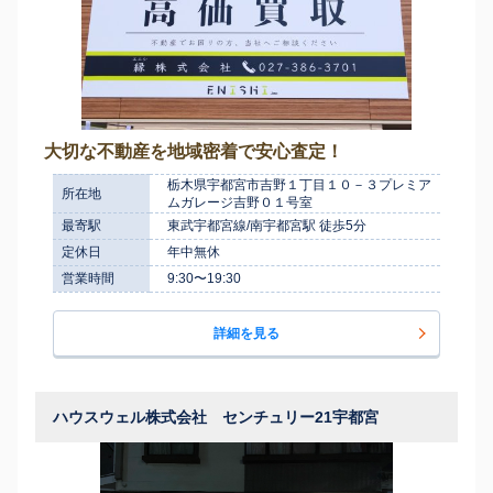
大切な不動産を地域密着で安心査定！
栃木県宇都宮市吉野１丁目１０－３プレミア
所在地
ムガレージ吉野０１号室
最寄駅
東武宇都宮線/南宇都宮駅 徒歩5分
定休日
年中無休
営業時間
9:30〜19:30
詳細を見る
ハウスウェル株式会社 センチュリー21宇都宮