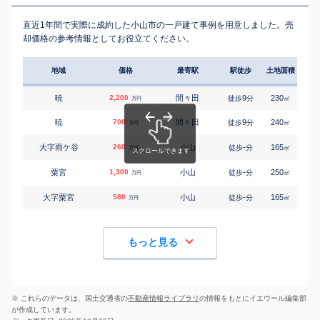
直近1年間で実際に成約した小山市の一戸建て事例を用意しました。売
却価格の参考情報としてお役立てください。
地域
価格
最寄駅
駅徒歩
土地面積
延床
暁
2,200
間々田
9
230
160
徒歩
分
㎡
万円
暁
700
間々田
9
240
125
徒歩
分
㎡
万円
大字雨ケ谷
260
小山
-
165
105
徒歩
分
㎡
万円
粟宮
1,300
小山
-
250
125
徒歩
分
㎡
万円
大字粟宮
580
小山
-
165
80
徒歩
分
㎡
万円
もっと見る
※ これらのデータは、国土交通省の
不動産情報ライブラリ
の情報をもとにイエウール編集部
が作成しています。