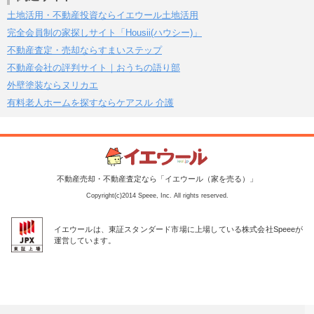
土地活用・不動産投資ならイエウール土地活用
完全会員制の家探しサイト「Housii(ハウシー)」
不動産査定・売却ならすまいステップ
不動産会社の評判サイト｜おうちの語り部
外壁塗装ならヌリカエ
有料老人ホームを探すならケアスル 介護
不動産売却・不動産査定なら「イエウール（家を売る）」
Copyright(c)2014 Speee, Inc. All rights reserved.
イエウールは、東証スタンダード市場に上場している株式会社Speeeが
運営しています。