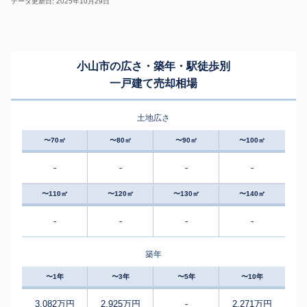
データ更新日: 2025年10月29日
小山市の広さ・築年・駅徒歩別
一戸建て売却相場
土地広さ
〜70㎡
〜80㎡
〜90㎡
〜100㎡
-
-
-
-
〜110㎡
〜120㎡
〜130㎡
〜140㎡
-
-
-
-
築年
〜1年
〜3年
〜5年
〜10年
3,082万円
2,925万円
-
2,271万円