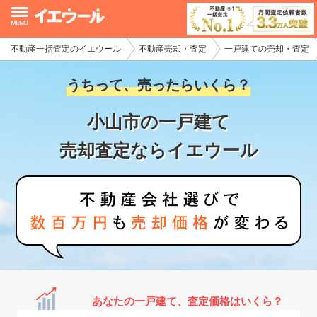
不動産一括査定のイエウール
不動産売却・査定
一戸建ての売却・査定
イエウール加盟希望の不動産会社様
うちって、売ったらいくら？
初めての方へ
小山市の一戸建て
不動産売却の流れ
売却査定ならイエウール
不動産の売却・一括査定
家査定シミュレーター
お問い合わせ
あなたの一戸建て、査定価格はいくら？