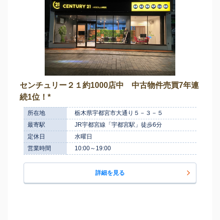
センチュリー２１約1000店中 中古物件売買7年連
続1位！*
所在地
栃木県宇都宮市大通り５－３－５
最寄駅
JR宇都宮線「宇都宮駅」徒歩6分
定休日
水曜日
営業時間
10:00～19:00
詳細を見る