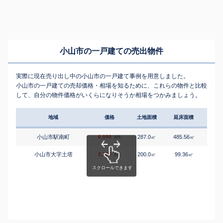
小山市の一戸建ての売出物件
実際に現在売り出し中の小山市の一戸建て事例を用意しました。
小山市の一戸建ての売却価格・相場を知るために、これらの物件と比較
して、自分の物件価格がいくらになりそうか相場をつかみましょう。
地域
価格
土地面積
延床面積
築年
小山市駅南町
6,000
287.0
485.56
3
㎡
㎡
築
万円
小山市大字土塔
2,180
200.0
99.36
1
㎡
㎡
築
万円