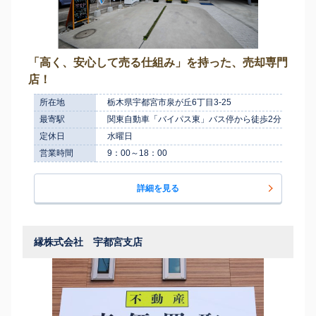
「⾼く、安⼼して売る仕組み」を持った、売却専門
店！
所在地
栃木県宇都宮市泉が丘6丁目3-25
最寄駅
関東自動車「バイパス東」バス停から徒歩2分
定休日
水曜日
営業時間
9：00～18：00
詳細を見る
縁株式会社 宇都宮支店