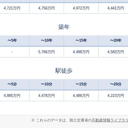
4,721万円
4,756万円
4,972万円
4,441万円
竹ノ塚
11
100
95
徒歩
分
㎡
㎡
万円
築年
竹ノ塚
11
100
90
徒歩
分
㎡
㎡
万円
〜5年
〜10年
〜15年
〜20年
竹ノ塚
11
95
95
徒歩
分
㎡
㎡
万円
-
5,766万円
4,488万円
4,583万円
竹ノ塚
11
115
100
徒歩
分
㎡
万円
駅徒歩
竹ノ塚
11
105
95
徒歩
分
㎡
㎡
万円
〜5分
〜10分
〜15分
〜20分
竹ノ塚
12
95
95
徒歩
分
㎡
㎡
4,885万円
4,478万円
4,486万円
4,223万円
万円
竹ノ塚
13
90
95
徒歩
分
㎡
㎡
万円
※ これらのデータは、国土交通省の
不動産情報ライブラ