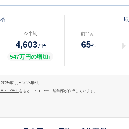
価格
取
今半期
前半期
4,603
65
万円
件
547万円の増加↑
2025年1月〜2025年6月
報ライブラリ
をもとにイエウール編集部が作成しています。