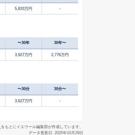
5,833万円
-
1
2025
7〜9
築
年
年
月
1
2025
7〜9
築
年
年
月
〜30年
30年〜
1
2025
7〜9
築
年
年
月
3,927万円
2,776万円
1
2025
7〜9
㎡
築
年
年
月
1
2025
10〜12
築
年
年
月
〜30分
30分〜
3
2025
1〜3
築
年
年
月
3,627万円
-
1
2025
10〜12
築
年
年
月
リ
をもとにイエウール編集部が作成しています。
データ更新日: 2025年10月29日