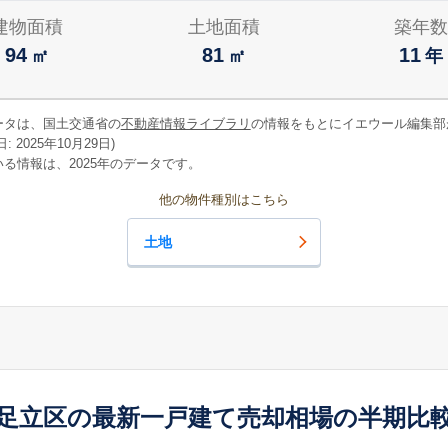
建物面積
土地面積
築年数
94
81
11
㎡
㎡
年
ータは、国土交通省の
不動産情報ライブラリ
の情報をもとにイエウール編集部
 2025年10月29日)
る情報は、2025年のデータです。
他の物件種別はこちら
土地
足立区の最新一戸建て売却相場の半期比