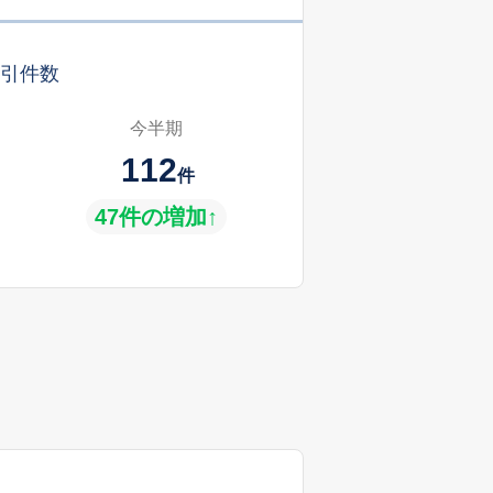
引件数
今半期
112
件
47件の増加↑