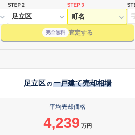
STEP 2
STEP 3
ST
査定する
完全無料
足立区
一戸建て売却相場
の
平均売却価格
4,239
万円