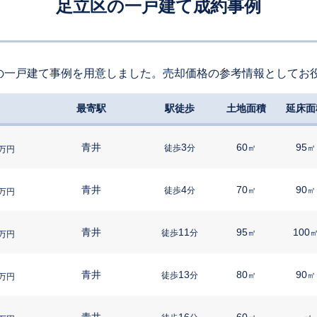
足立区の一戸建て成約事例
の一戸建て事例を用意しました。売却価格の参考情報としてお
最寄駅
駅徒歩
土地面積
延床面
青井
3
60
95
徒歩
分
㎡
㎡
万円
青井
4
70
90
徒歩
分
㎡
㎡
万円
青井
11
95
100
徒歩
分
㎡
万円
青井
13
80
90
徒歩
分
㎡
㎡
万円
青井
16
60
-