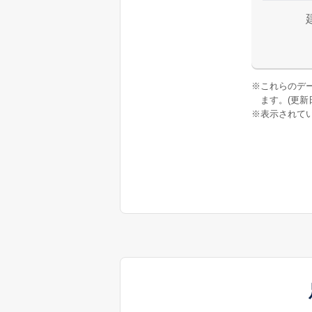
※
これらのデ
ます。(更新日:
※
表示されてい