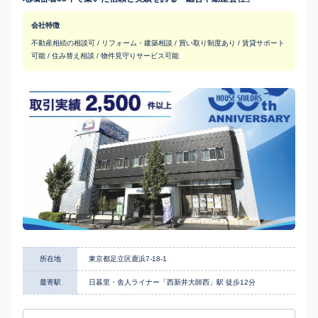
会社特徴
不動産相続の相談可 / リフォーム・建築相談 / 買い取り制度あり / 賃貸サポート
可能 / 住み替え相談 / 物件見守りサービス可能
所在地
東京都足立区鹿浜7-18-1
最寄駅
日暮里・舎人ライナー「西新井大師西」駅 徒歩12分