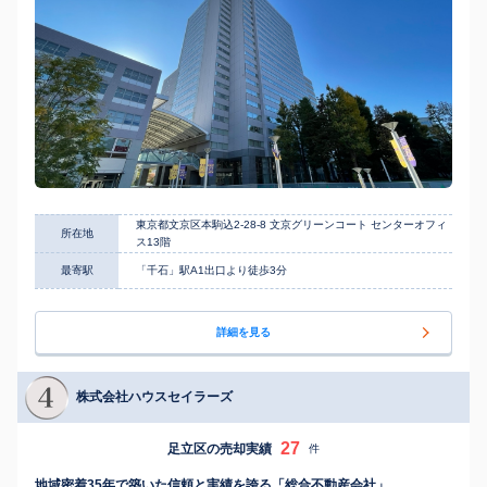
東京都文京区本駒込2-28-8 文京グリーンコート センターオフィ
所在地
ス13階
最寄駅
「千石」駅A1出口より徒歩3分
詳細を見る
株式会社ハウスセイラーズ
27
足立区の売却実績
件
地域密着35年で築いた信頼と実績を誇る「総合不動産会社」