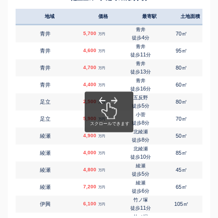
地域
価格
最寄駅
土地面積
延床
青井
㎡
㎡
青井
5,700
70
90
万円
4
徒歩
分
青井
㎡
㎡
青井
4,600
95
100
万円
11
徒歩
分
青井
㎡
㎡
青井
4,700
80
90
万円
13
徒歩
分
青井
㎡
㎡
青井
4,400
60
-
万円
16
徒歩
分
五反野
㎡
㎡
足立
2,500
80
90
万円
5
徒歩
分
小菅
㎡
㎡
足立
5,900
70
100
万円
8
徒歩
分
北綾瀬
㎡
㎡
綾瀬
4,900
50
75
万円
8
徒歩
分
北綾瀬
㎡
㎡
綾瀬
4,000
85
120
万円
10
徒歩
分
綾瀬
㎡
㎡
綾瀬
4,800
45
70
万円
5
徒歩
分
綾瀬
㎡
㎡
綾瀬
7,200
65
105
万円
6
徒歩
分
竹ノ塚
㎡
㎡
伊興
6,100
105
95
万円
11
徒歩
分
竹ノ塚