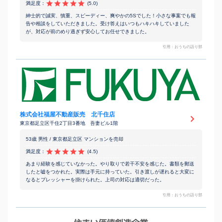
満足度：
(5.0)
紳士的で誠実、慎重、スピーディー、爽やかの5Sでした！小さな事案でも報
告や相談をしていただきました。受け答えはいつもハキハキしていました
が、対応が前のめり過ぎず安心してお任せできました。
引用：おうちの語り部
株式会社福屋不動産販売 北千住店
東京都足立区千住2丁目3番地 吾妻ビル1階
53歳 男性 / 東京都足立区 マンションを売却
満足度：
(4.5)
あまり経験を感じていなかった。やり取りで若干不安を感じた。書類を郵送
したと嘘をつかれた。実際は手元に持っていた。引き渡しが遅れると大変に
なるとプレッシャーを掛けられた。上司の対応は適切だった。
引用：おうちの語り部