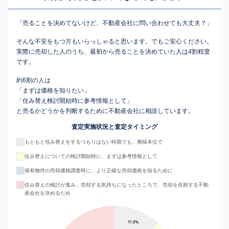
「売ることを決めてないけど、不動産会社に問い合わせても大丈夫？」
そんな不安をもつ方もいらっしゃると思います。でもご安心ください。
実際に売却した人のうち、最初から売ることを決めていた人は4割程度
です。
約6割の人は
「まずは価格を知りたい」
「住み替え検討開始時に参考情報として」
と売るかどうかを判断するために不動産会社に相談しています。
査定実施状況と査定タイミング
もともと住み替えをするつもりはない時期でも、興味本位で
住み替えについての検討開始時に、まずは参考情報として
保有物件の売却価格調査時に、より正確な売却価格を知るために
住み替えの検討が進み、売却する気持ちになったところで、売却を依頼する不動
産会社を決めるため