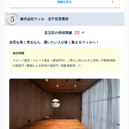
詳細を見る
株式会社ウィル 北千住営業所
20
足立区の売却実績
件
自宅を高く売るなら、買いたい人が多く集まるウィルへ！
会社特徴
スピード査定 / スピード査定（最短即日） / 周りに知られずに売却 / 不動産相続
の相談可 / 離婚による売却の相談可 / 高齢者歓迎
他...