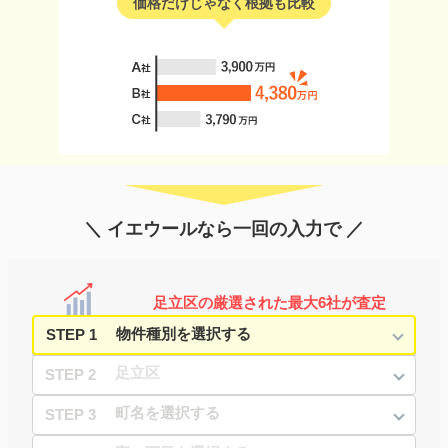
価格だけじゃなく根拠も比較
＼ イエウールなら一回の入力で ／
足立区の厳選された最大6社が査定
STEP 1
STEP 2
STEP 3