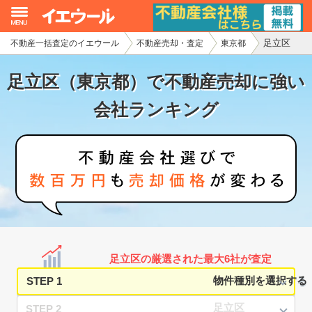
足立区
不動産一括査定のイエウール
不動産売却・査定
東京都
イエウール加盟希望の不動産会社様
足立区（東京都）で不動産売却に強い
初めての方へ
会社ランキング
不動産売却の流れ
不動産の売却・一括査定
家査定シミュレーター
お問い合わせ
足立区の厳選された最大6社が査定
STEP 1
STEP 2