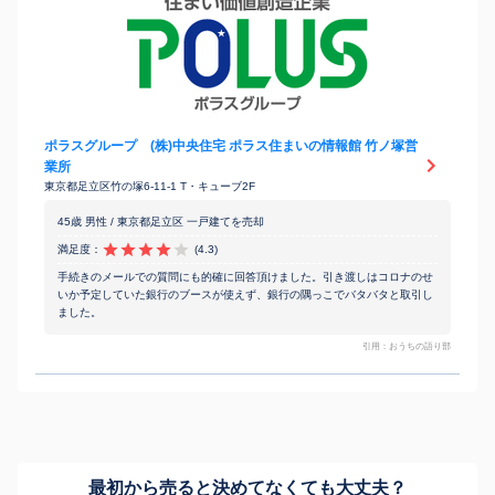
ポラスグループ (株)中央住宅 ポラス住まいの情報館 竹ノ塚営
業所
東京都足立区竹の塚6-11-1 T・キューブ2F
45歳 男性 / 東京都足立区 一戸建てを売却
満足度：
(4.3)
手続きのメールでの質問にも的確に回答頂けました。引き渡しはコロナのせ
いか予定していた銀行のブースが使えず、銀行の隅っこでバタバタと取引し
ました。
引用：おうちの語り部
最初から売ると決めてなくても
大丈夫？