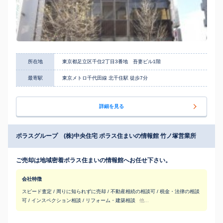
所在地
東京都足立区千住2丁目3番地 吾妻ビル1階
最寄駅
東京メトロ千代田線 北千住駅 徒歩7分
詳細を見る
ポラスグループ (株)中央住宅 ポラス住まいの情報館 竹ノ塚営業所
ご売却は地域密着ポラス住まいの情報館へお任せ下さい。
会社特徴
スピード査定 / 周りに知られずに売却 / 不動産相続の相談可 / 税金・法律の相談
可 / インスペクション相談 / リフォーム・建築相談
他...