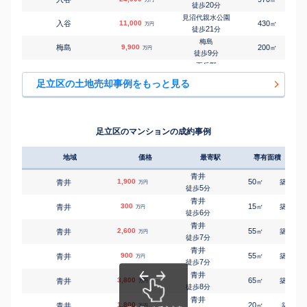
舎人
20
徒歩
分
㎡
㎡
入谷
5,400
85
105
万円
6
徒歩
分
見沼代親水公園
入谷
11,000
430
㎡
万円
梅島
21
徒歩
分
㎡
㎡
梅島
1,800
135
90
万円
3
徒歩
分
梅島
梅島
9,900
200
1
㎡
万円
五反野
9
徒歩
分
㎡
㎡
梅田
4,100
45
70
万円
9
徒歩
分
五反野
梅田
14,000
230
2
㎡
万円
五反野
9
徒歩
分
㎡
㎡
梅田
500
40
45
足立区の土地売却事例をもっと見る
万円
9
徒歩
分
五反野
梅田
4,400
105
1
㎡
万円
五反野
11
徒歩
分
㎡
㎡
梅田
5,400
105
100
万円
11
徒歩
分
梅島
梅田
6,000
155
1
㎡
万円
五反野
10
徒歩
分
㎡
㎡
梅田
4,900
120
115
足立区のマンションの成約事例
万円
11
徒歩
分
扇大橋
扇
2,100
45
1
㎡
万円
3
徒歩
分
地域
価格
最寄駅
専有面積
築年
北綾瀬
大谷田
9,300
130
2
㎡
万円
7
徒歩
分
青井
1,900
50
52
青井
㎡
築
年
万円
北綾瀬
5
徒歩
分
大谷田
650
45
㎡
万円
9
徒歩
分
青井
300
15
36
青井
㎡
築
年
万円
北綾瀬
6
徒歩
分
大谷田
2,400
50
1
㎡
万円
13
徒歩
分
青井
2,600
55
52
青井
㎡
築
年
万円
北綾瀬
7
徒歩
分
大谷田
13,000
340
1
㎡
万円
15
徒歩
分
青井
900
55
26
青井
㎡
築
年
万円
高野(東京)
7
徒歩
分
興野
1,800
65
㎡
万円
16
徒歩
分
青井
3,800
65
23
青井
㎡
築
年
小台
万円
8
小台
3,500
徒歩
分
90
1
㎡
万円
13
徒歩
分
青井
1,800
20
9
青井
小台
㎡
築
年
万円