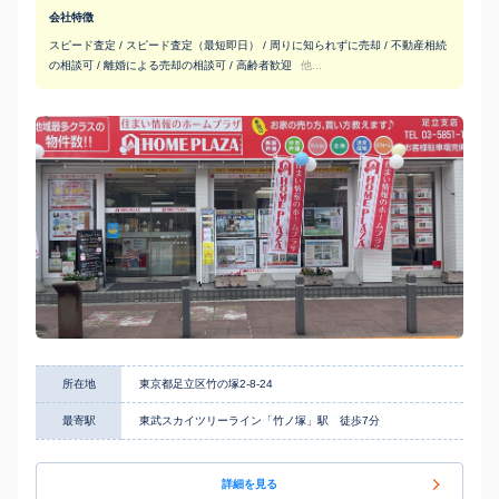
会社特徴
スピード査定 / スピード査定（最短即日） / 周りに知られずに売却 / 不動産相続
の相談可 / 離婚による売却の相談可 / 高齢者歓迎
他...
所在地
東京都足立区竹の塚2-8-24
最寄駅
東武スカイツリーライン「竹ノ塚」駅 徒歩7分
詳細を見る