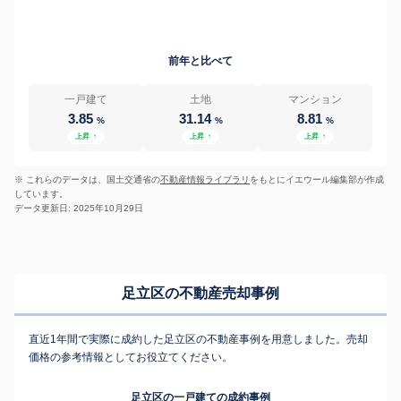
前年と比べて
一戸建て
土地
マンション
3.85
31.14
8.81
%
%
%
上昇
↑
上昇
↑
上昇
↑
※ これらのデータは、国土交通省の
不動産情報ライブラリ
をもとにイエウール編集部が作成
しています。
データ更新日: 2025年10月29日
足立区の不動産売却事例
直近1年間で実際に成約した足立区の不動産事例を用意しました。売却
価格の参考情報としてお役立てください。
足立区の一戸建ての成約事例