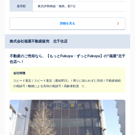
最寄駅
東武伊勢崎線「梅島」駅7分
詳細を見る
株式会社福屋不動産販売 北千住店
不動産のご売却なら、【もっとFukuya・ずっとFukuya】の”福屋”北千
住店へ！
会社特徴
スピード査定 / スピード査定（最短即日） / 周りに知られずに売却 / 不動産相続
の相談可 / 離婚による売却の相談可 / 高齢者歓迎
他...