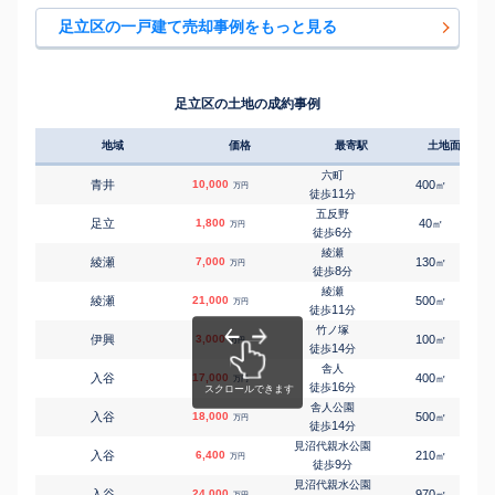
㎡
㎡
伊興
5,800
100
100
万円
11
徒歩
分
足立区の一戸建て売却事例をもっと見る
竹ノ塚
㎡
㎡
伊興
5,500
115
100
万円
11
徒歩
分
竹ノ塚
㎡
㎡
伊興
5,800
95
95
万円
11
徒歩
分
足立区の土地の成約事例
竹ノ塚
㎡
㎡
伊興
5,300
100
90
万円
11
徒歩
分
地域
価格
最寄駅
土地面積
竹ノ塚
㎡
㎡
伊興
6,000
100
95
万円
11
徒歩
分
六町
青井
10,000
400
㎡
万円
竹ノ塚
11
徒歩
分
㎡
㎡
伊興
4,900
95
95
万円
12
徒歩
分
五反野
足立
1,800
40
1
㎡
万円
竹ノ塚
6
徒歩
分
㎡
㎡
伊興
6,000
90
95
万円
13
徒歩
分
綾瀬
綾瀬
7,000
130
1
㎡
万円
竹ノ塚
8
徒歩
分
㎡
㎡
伊興
5,600
95
95
万円
13
徒歩
分
綾瀬
綾瀬
21,000
500
1
㎡
万円
竹ノ塚
11
徒歩
分
㎡
㎡
伊興
4,800
95
90
万円
16
徒歩
分
竹ノ塚
伊興
3,000
100
㎡
万円
谷在家
14
徒歩
分
㎡
㎡
伊興
4,700
85
90
万円
15
徒歩
分
舎人
入谷
17,000
400
1
㎡
万円
竹ノ塚
16
徒歩
分
㎡
㎡
伊興本町
1,800
55
45
万円
9
徒歩
分
舎人公園
入谷
18,000
500
1
㎡
万円
竹ノ塚
14
徒歩
分
㎡
㎡
伊興本町
3,500
110
90
万円
15
徒歩
分
見沼代親水公園
入谷
6,400
210
1
㎡
万円
舎人
9
徒歩
分
㎡
㎡
入谷
4,800
55
95
万円
4
徒歩
分
見沼代親水公園
入谷
24,000
970
㎡
万円