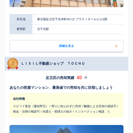
所在地
東京都足立区千住仲町40-12 プラティネールビル2階
最寄駅
北千住駅
詳細を見る
ＬＩＸＩＬ不動産ショップ ＴＯＣＨＵ
40
足立区の売却実績
件
あなたの投資マンション、最高値での売却を共に目指しましょう
会社特徴
スピード査定（最短即日） / 周りに知られずに売却 / 離婚による売却の相談可 /
税金・法律の相談可 / 弁護士・税理士の紹介 / インスペクション相談
他...