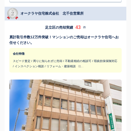
オークラヤ住宅株式会社 北千住営業所
43
足立区の売却実績
件
累計取引件数12万件突破！マンションのご売却はオークラヤ住宅へお
任せください。
会社特徴
スピード査定 / 周りに知られずに売却 / 不動産相続の相談可 / 瑕疵担保保険対応
/ インスペクション相談 / リフォーム・建築相談
他...