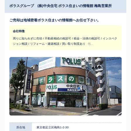
ポラスグループ (株)中央住宅 ポラス住まいの情報館 梅島営業所
ご売却は地域密着ポラス住まいの情報館へお任せ下さい。
会社特徴
周りに知られずに売却 / 不動産相続の相談可 / 税金・法律の相談可 / インスペク
ション相談 / リフォーム・建築相談 / 買い取り制度あり
他...
所在地
東京都足立区梅島1-2-30