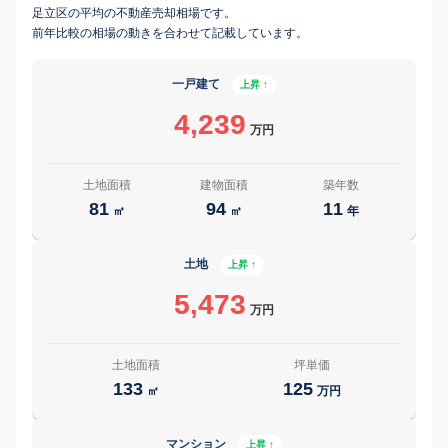
足立区の平均の不動産売却相場です。
前年比較の相場の動きを合わせて記載しています。
一戸建て
上昇 ↑
4,239
万円
土地面積
建物面積
築年数
81
94
11
㎡
㎡
年
土地
上昇 ↑
5,473
万円
土地面積
坪単価
133
125
㎡
万円
マンション
上昇 ↑