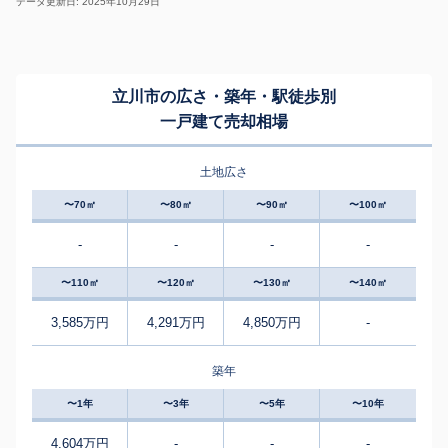
データ更新日: 2025年10月29日
立川市の広さ・築年・駅徒歩別
一戸建て売却相場
土地広さ
〜70㎡
〜80㎡
〜90㎡
〜100㎡
-
-
-
-
〜110㎡
〜120㎡
〜130㎡
〜140㎡
3,585万円
4,291万円
4,850万円
-
築年
〜1年
〜3年
〜5年
〜10年
4,604万円
-
-
-