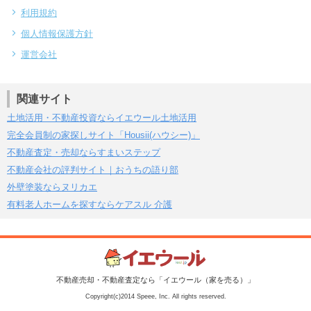
利用規約
個人情報保護方針
運営会社
関連サイト
土地活用・不動産投資ならイエウール土地活用
完全会員制の家探しサイト「Housii(ハウシー)」
不動産査定・売却ならすまいステップ
不動産会社の評判サイト｜おうちの語り部
外壁塗装ならヌリカエ
有料老人ホームを探すならケアスル 介護
不動産売却・不動産査定なら「イエウール（家を売る）」
Copyright(c)2014 Speee, Inc. All rights reserved.