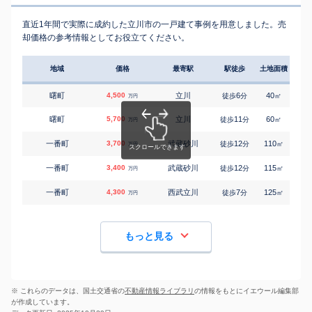
直近1年間で実際に成約した立川市の一戸建て事例を用意しました。売
却価格の参考情報としてお役立てください。
地域
価格
最寄駅
駅徒歩
土地面積
延床
曙町
4,500
立川
6
40
65
徒歩
分
㎡
万円
曙町
5,700
立川
11
60
85
徒歩
分
㎡
万円
一番町
3,700
武蔵砂川
12
110
95
徒歩
分
㎡
万円
一番町
3,400
武蔵砂川
12
115
95
徒歩
分
㎡
万円
一番町
4,300
西武立川
7
125
100
徒歩
分
㎡
万円
もっと見る
※ これらのデータは、国土交通省の
不動産情報ライブラリ
の情報をもとにイエウール編集部
が作成しています。