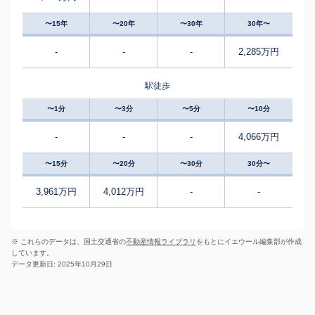
〜15年
〜20年
〜30年
30年〜
-
-
-
2,285万円
駅徒歩
〜1分
〜3分
〜5分
〜10分
-
-
-
4,066万円
〜15分
〜20分
〜30分
30分〜
3,961万円
4,012万円
-
-
※ これらのデータは、国土交通省の
不動産情報ライブラリ
をもとにイエウール編集部が作成
しています。
データ更新日: 2025年10月29日