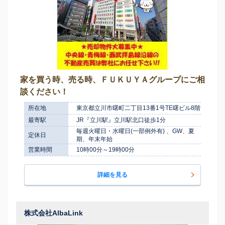
家を買う時、売る時、ＦＵＫＵＹＡグループにご相
談ください！
所在地
東京都立川市曙町二丁目13番1号TE曙ビル8階
最寄駅
JR『立川駅』立川駅北口徒歩1分
毎週火曜日・水曜日(一部例外有) 、GW、夏
定休日
期、年末年始
営業時間
10時00分～19時00分
詳細を見る
株式会社AlbaLink