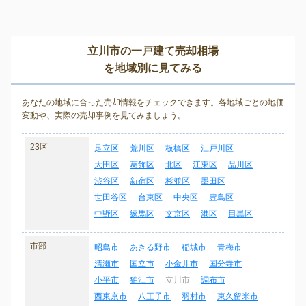
立川市の一戸建て売却相場
を地域別に見てみる
あなたの地域に合った売却情報をチェックできます。各地域ごとの地価
変動や、実際の売却事例を見てみましょう。
23区
足立区
荒川区
板橋区
江戸川区
大田区
葛飾区
北区
江東区
品川区
渋谷区
新宿区
杉並区
墨田区
世田谷区
台東区
中央区
豊島区
中野区
練馬区
文京区
港区
目黒区
市部
昭島市
あきる野市
稲城市
青梅市
清瀬市
国立市
小金井市
国分寺市
小平市
狛江市
立川市
調布市
西東京市
八王子市
羽村市
東久留米市