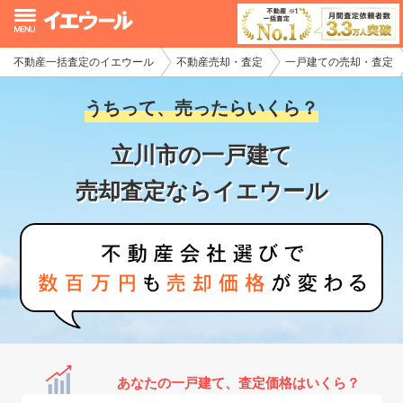
不動産一括査定のイエウール
不動産売却・査定
一戸建ての売却・査定
イエウール加盟希望の不動産会社様
うちって、売ったらいくら？
初めての方へ
立川市の一戸建て
不動産売却の流れ
売却査定ならイエウール
不動産の売却・一括査定
家査定シミュレーター
お問い合わせ
あなたの一戸建て、査定価格はいくら？