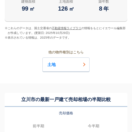
建物面積
土地面積
築年数
99
126
8
㎡
㎡
年
※
これらのデータは、国土交通省の
不動産情報ライブラリ
の情報をもとにイエウール編集部
が作成しています。(更新日: 2025年10月29日)
※
表示されている情報は、2025年のデータです。
他の物件種別はこちら
土地
立川市の最新一戸建て売却相場の半期比較
売却価格
前半期
今半期