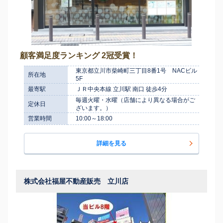
顧客満足度ランキング 2冠受賞！
東京都立川市柴崎町三丁目8番1号 NACビル
所在地
5F
最寄駅
ＪＲ中央本線 立川駅 南口 徒歩4分
毎週火曜・水曜（店舗により異なる場合がご
定休日
ざいます。）
営業時間
10:00～18:00
詳細を見る
株式会社福屋不動産販売 立川店