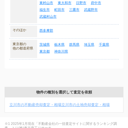
東村山市
東大和市
日野市
府中市
福生市
町田市
三鷹市
武蔵野市
武蔵村山市
そのほか
西多摩郡
東京都の
茨城県
栃木県
群馬県
埼玉県
千葉県
他の都道府県
東京都
神奈川県
物件の種別を選択して査定を依頼
立川市の不動産売却査定・相場
立川市の土地売却査定・相場
※1 2025年1月現在「不動産会社の一括査定サイトに関するランキング調