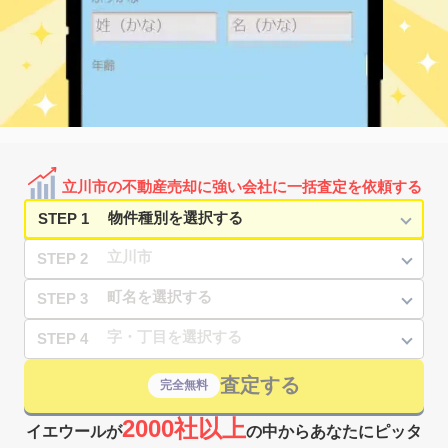
武蔵砂川
1,800
60
26
上砂町
㎡
築
年
万円
8
徒歩
分
武蔵砂川
1,500
50
39
上砂町
㎡
築
年
万円
9
徒歩
分
泉体育館
980
50
60
幸町
㎡
築
年
万円
6
徒歩
分
泉体育館
660
60
60
幸町
㎡
築
年
万円
6
徒歩
分
砂川七番
1,500
50
33
幸町
㎡
築
年
万円
14
徒歩
分
立川市の不動産売却に強い会社に一括査定を依頼する
立川
4,300
50
13
柴崎町
㎡
築
年
万円
6
徒歩
分
STEP 1
STEP 2
STEP 3
STEP 4
査定する
完全無料
2000社以上
イエウールが
の中からあなたにピッタ