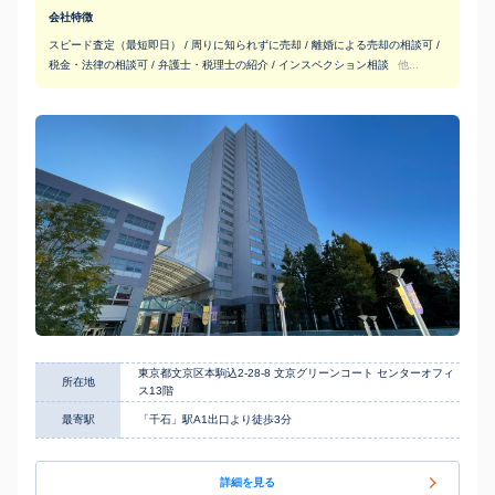
会社特徴
スピード査定（最短即日） / 周りに知られずに売却 / 離婚による売却の相談可 /
税金・法律の相談可 / 弁護士・税理士の紹介 / インスペクション相談
他...
東京都文京区本駒込2-28-8 文京グリーンコート センターオフィ
所在地
ス13階
最寄駅
「千石」駅A1出口より徒歩3分
詳細を見る