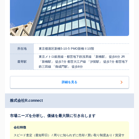
所在地
東京都港区新橋5-10-5 PMO新橋Ⅱ10階
東京メトロ銀座線・都営地下鉄浅草線 「新橋駅」 徒歩6分 JR
最寄駅
「新橋駅」 徒歩7分 都営大江戸線 「汐留駅」 徒歩7分 都営地下
鉄三田線 「御成門駅」 徒歩8分
詳細を見る
株式会社R.connect
市場ニーズを分析し、価値を最大限に引き出します
会社特徴
スピード査定（最短即日） / 周りに知られずに売却 / 買い取り制度あり / 賃貸サ