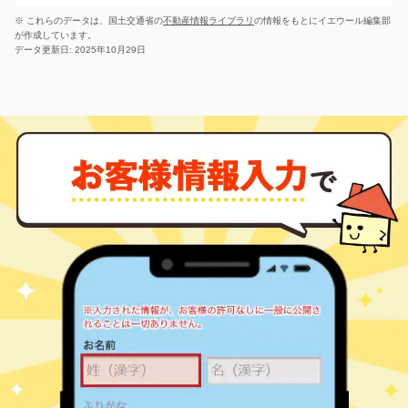
㎡
万円
15
徒歩
分
13
徒歩
分
※ これらのデータは、国土交通省の
不動産情報ライブラリ
の情報をもとにイエウール編集部
立川
西武立川
1,100
30
52
曙町
㎡
築
年
西砂町
3,000
340
万円
㎡
万円
が作成しています。
15
徒歩
14
分
徒歩
分
データ更新日: 2025年10月29日
武蔵砂川
西武立川
1,900
50
31
西砂町
一番町
3,000
㎡
140
築
年
㎡
万円
万円
9
14
徒歩
徒歩
分
分
武蔵砂川
2,000
60
22
一番町
㎡
築
年
万円
11
徒歩
分
西武立川
2,000
70
31
一番町
㎡
築
年
万円
14
徒歩
分
西武立川
2,400
75
28
一番町
㎡
築
年
万円
15
徒歩
分
西武立川
2,400
75
42
一番町
㎡
築
年
万円
18
徒歩
分
西武立川
1,300
75
42
一番町
㎡
築
年
万円
18
徒歩
分
玉川上水
4,200
65
18
柏町
㎡
築
年
万円
1
徒歩
分
玉川上水
930
45
54
柏町
㎡
築
年
万円
4
徒歩
分
玉川上水
1,200
45
55
柏町
㎡
築
年
万円
8
徒歩
分
玉川上水
1,300
45
55
柏町
㎡
築
年
万円
10
徒歩
分
武蔵砂川
2,000
45
38
上砂町
㎡
築
年
万円
3
徒歩
分