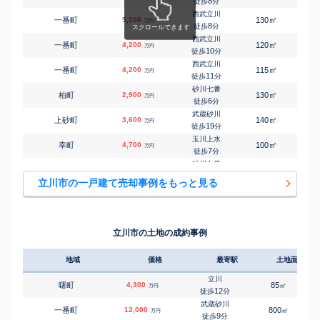
8
徒歩
分
西武立川
㎡
㎡
一番町
5,100
130
105
万円
8
徒歩
分
西武立川
㎡
㎡
一番町
4,200
120
95
万円
10
徒歩
分
西武立川
㎡
㎡
一番町
4,200
115
95
万円
11
徒歩
分
砂川七番
㎡
㎡
柏町
2,900
130
80
万円
6
徒歩
分
武蔵砂川
㎡
㎡
上砂町
3,600
140
100
万円
19
徒歩
分
玉川上水
㎡
㎡
幸町
4,700
100
80
万円
7
徒歩
分
砂川七番
㎡
㎡
幸町
4,600
90
75
万円
4
徒歩
分
立川市の一戸建て売却事例をもっと見る
砂川七番
㎡
㎡
幸町
3,900
200
115
万円
11
徒歩
分
砂川七番
㎡
㎡
幸町
6,200
125
100
万円
12
徒歩
分
立川市の土地の成約事例
立川
㎡
㎡
栄町
470
165
105
万円
23
徒歩
分
地域
価格
最寄駅
土地面積
立川
㎡
㎡
栄町
5,100
125
95
万円
25
徒歩
分
立川
曙町
4,300
85
1
㎡
万円
立川
12
徒歩
分
㎡
㎡
栄町
1,200
75
75
万円
28
徒歩
分
武蔵砂川
一番町
12,000
800
㎡
万円
柴崎体育館
9
徒歩
分
㎡
㎡
柴崎町
1,400
65
80