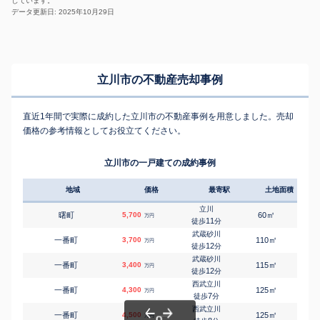
しています。
データ更新日: 2025年10月29日
立川市の不動産売却事例
直近1年間で実際に成約した立川市の不動産事例を用意しました。売却
価格の参考情報としてお役立てください。
立川市の一戸建ての成約事例
地域
価格
最寄駅
土地面積
延床
立川
㎡
㎡
曙町
5,700
60
85
万円
11
徒歩
分
武蔵砂川
㎡
㎡
一番町
3,700
110
95
万円
12
徒歩
分
武蔵砂川
㎡
㎡
一番町
3,400
115
95
万円
12
徒歩
分
西武立川
㎡
㎡
一番町
4,300
125
100
万円
7
徒歩
分
西武立川
㎡
㎡
一番町
4,500
125
95
万円