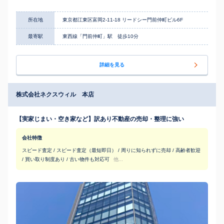
所在地
東京都江東区富岡2-11-18 リードシー門前仲町ビル6F
最寄駅
東西線「門前仲町」駅 徒歩10分
詳細を見る
株式会社ネクスウィル 本店
【実家じまい・空き家など】訳あり不動産の売却・整理に強い
会社特徴
スピード査定 / スピード査定（最短即日） / 周りに知られずに売却 / 高齢者歓迎
/ 買い取り制度あり / 古い物件も対応可
他...