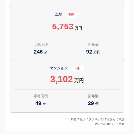
土地
下降 ↓
5,753
万円
土地面積
坪単価
246
92
㎡
万円
マンション
下降 ↓
3,102
万円
専有面積
築年数
49
29
㎡
年
「不動産情報ライブラリ」の情報を元に集計
2025年10月29日更新