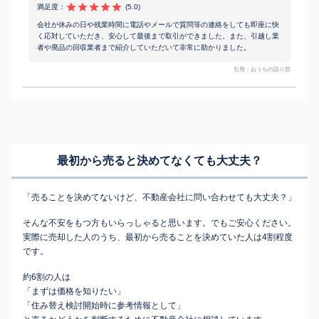
満足度：
(5.0)
会社が休みの日や残業時間に電話やメールで質問等の連絡をしても即座に快
く応対していただき、安心して最後まで取引ができました。また、引越し業
者や廃品の回収業者まで紹介していただいて非常に助かりました。
引用：おうちの語り部
最初から売ると決めてなくても
大丈夫？
「売ることを決めてないけど、不動産会社に問い合わせても大丈夫？」
そんな不安をもつ方もいらっしゃると思います。でもご安心ください。
実際に売却した人のうち、最初から売ることを決めていた人は4割程度
です。
約6割の人は
「まずは価格を知りたい」
「住み替え検討開始時に参考情報として」