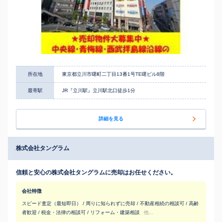
所在地
東京都立川市曙町二丁目13番1号TE曙ビル8階
最寄駅
JR『立川駅』立川駅北口徒歩1分
詳細を見る
株式会社タングラム
信頼と安心の株式会社タングラムに売却はお任せください。
会社特徴
スピード査定（最短即日） / 周りに知られずに売却 / 不動産相続の相談可 / 高齢
者歓迎 / 税金・法律の相談可 / リフォーム・建築相談
他...