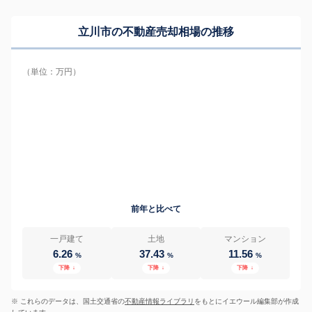
立川市の
不動産売却相場の推移
（単位：万円）
前年と比べて
一戸建て
土地
マンション
6.26
37.43
11.56
%
%
%
下降
↓
下降
↓
下降
↓
※ これらのデータは、国土交通省の
不動産情報ライブラリ
をもとにイエウール編集部が作成