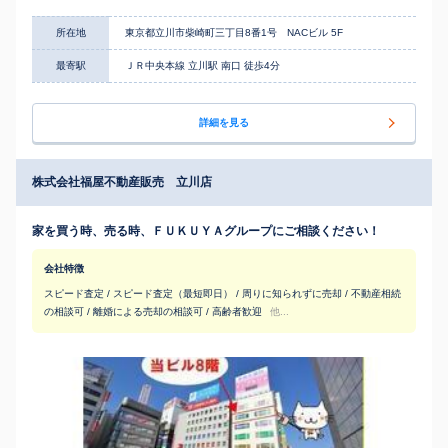
所在地
東京都立川市柴崎町三丁目8番1号 NACビル 5F
最寄駅
ＪＲ中央本線 立川駅 南口 徒歩4分
詳細を見る
株式会社福屋不動産販売 立川店
家を買う時、売る時、ＦＵＫＵＹＡグループにご相談ください！
会社特徴
スピード査定 / スピード査定（最短即日） / 周りに知られずに売却 / 不動産相続
の相談可 / 離婚による売却の相談可 / 高齢者歓迎
他...