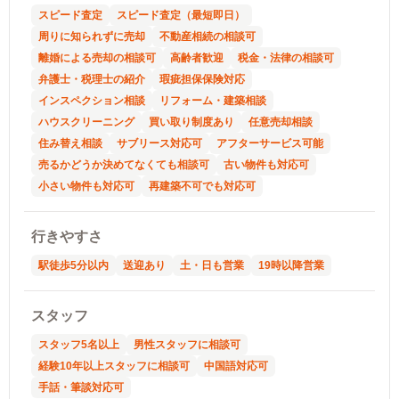
スピード査定
スピード査定（最短即日）
周りに知られずに売却
不動産相続の相談可
離婚による売却の相談可
高齢者歓迎
税金・法律の相談可
弁護士・税理士の紹介
瑕疵担保保険対応
インスペクション相談
リフォーム・建築相談
ハウスクリーニング
買い取り制度あり
任意売却相談
住み替え相談
サブリース対応可
アフターサービス可能
売るかどうか決めてなくても相談可
古い物件も対応可
小さい物件も対応可
再建築不可でも対応可
行きやすさ
駅徒歩5分以内
送迎あり
土・日も営業
19時以降営業
スタッフ
スタッフ5名以上
男性スタッフに相談可
経験10年以上スタッフに相談可
中国語対応可
手話・筆談対応可