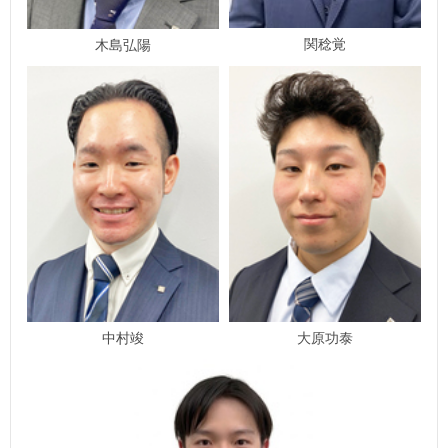
関稔覚
木島弘陽
中村竣
大原功泰