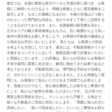
査定では、全国の豊富な取引データと市場分析に基づき、お客
様にご納得いただけるよう、明確な根拠とともに査定価格をご
提示します。なぜこの価格になるのか、今後の市場はどう動く
のかといった専門的な内容も、分かりやすく丁寧にご説明する
ことを心がけております。また、全国規模の販売網を活かし、
立川エリアの購入希望者様はもちろん、広い範囲からより良い
条件の買主様をお探しすることで、お客様の不動産の価値をよ
り高めるお手伝いをいたします。 私たちは、お客様との対話
を何よりも大切にしています。過去には、不動産情報サイトが
主催するコンテストにおいて、接客品質の面で評価をいただい
た実績もございます。この評価は、私たちが日頃からお客様の
不安や疑問に真摯に向き合い、解消に努めてきた結果であると
考えております。不動産売却には、専門的な手続きや法律な
ど、分かりにくいことも少なくありません。どんな些細なご質
問にも、お客様がご安心いただけるまで何度でもお答えしま
す。迅速さだけでなく、安心感を重視したお取引をご希望の方
にこそ、私たちの姿勢を実感いただきたいです。 立川市での
豊富な取引実績を活かし、マンションから戸建て、土地まで、
様々な不動産のご売却に対応いたします。「周囲に知られずに
売却したい」「急いで現金化したい」といったご事情をお持ち