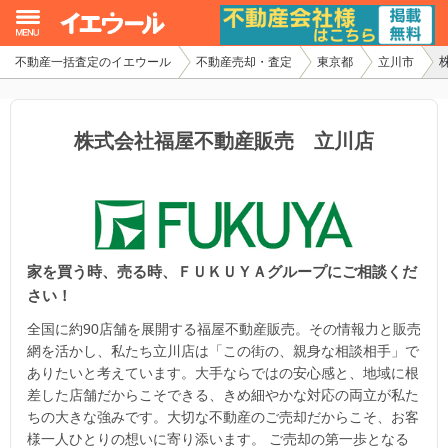
不動産一括査定のイエウール
不動産売却・査定
東京都
立川市
イエウール加盟希望の不動産会社様
初めての方へ
株式会社福屋不動産販売 立川店
不動産売却の流れ
不動産の売却・一括査定
家を買う時、売る時、ＦＵＫＵＹＡグループにご相談くだ
家査定シミュレーター
さい！
お問い合わせ
全国に約90店舗を展開する福屋不動産販売。その情報力と販売
網を活かし、私たち立川店は「この街の、親身な相談相手」で
ありたいと考えています。大手ならではの安心感と、地域に根
差した店舗だからこそできる、きめ細やかな対応の両立が私た
ちの大きな強みです。大切な不動産のご売却だからこそ、お客
様一人ひとりの想いに寄り添います。 ご売却の第一歩となる