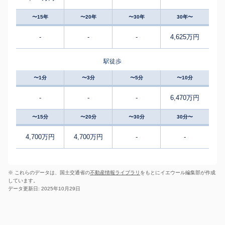
〜15年
〜20年
〜30年
30年〜
-
-
-
4,625万円
駅徒歩
〜1分
〜3分
〜5分
〜10分
-
-
-
6,470万円
〜15分
〜20分
〜30分
30分〜
4,700万円
4,700万円
-
-
※ これらのデータは、国土交通省の
不動産情報ライブラリ
をもとにイエウール編集部が作成
しています。
データ更新日: 2025年10月29日