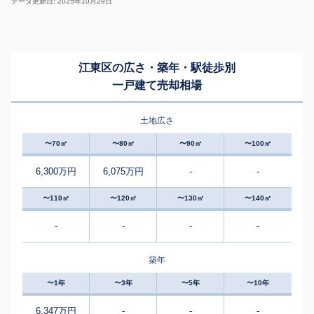
データ更新日: 2025年10月29日
江東区の広さ・築年・駅徒歩別
一戸建て売却相場
土地広さ
〜70㎡
〜80㎡
〜90㎡
〜100㎡
6,300万円
6,075万円
-
-
〜110㎡
〜120㎡
〜130㎡
〜140㎡
-
-
-
-
築年
〜1年
〜3年
〜5年
〜10年
6,347万円
-
-
-