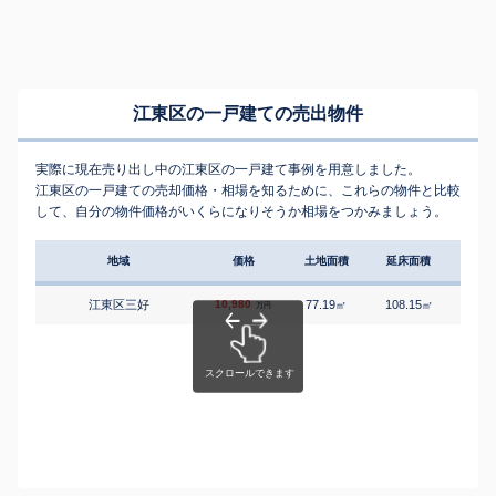
江東区の一戸建ての売出物件
実際に現在売り出し中の江東区の一戸建て事例を用意しました。
江東区の一戸建ての売却価格・相場を知るために、これらの物件と比較
して、自分の物件価格がいくらになりそうか相場をつかみましょう。
地域
価格
土地面積
延床面積
築年
江東区三好
10,980
77.19
108.15
6
㎡
㎡
築
万円