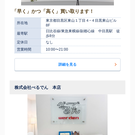
「早く」かつ「高く」買い取ります！
東京都目黒区東山１丁目４−４目黒東山ビル
所在地
8F
日比谷線/東急東横線/副都心線 中目黒駅 徒
最寄駅
歩8分
定休日
なし
営業時間
10:00〜21:00
詳細を見る
株式会社べるでん 本店