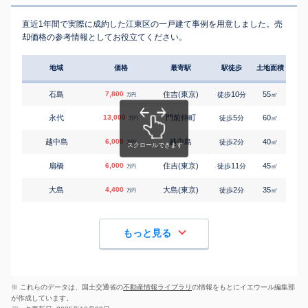
直近1年間で実際に成約した江東区の一戸建て事例を用意しました。売
却価格の参考情報としてお役立てください。
地域
価格
最寄駅
駅徒歩
土地面積
延床
石島
7,800
住吉(東京)
10
55
100
徒歩
分
㎡
万円
永代
13,000
門前仲町
5
60
100
徒歩
分
㎡
万円
越中島
6,000
越中島
2
40
60
徒歩
分
㎡
万円
扇橋
6,000
住吉(東京)
11
45
70
徒歩
分
㎡
万円
大島
4,400
大島(東京)
2
35
65
徒歩
分
㎡
万円
もっと見る
※ これらのデータは、国土交通省の
不動産情報ライブラリ
の情報をもとにイエウール編集部
が作成しています。