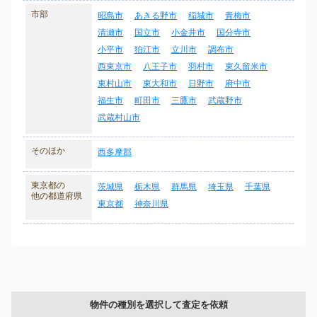
市部
昭島市
あきる野市
稲城市
青梅市
清瀬市
国立市
小金井市
国分寺市
小平市
狛江市
立川市
調布市
西東京市
八王子市
羽村市
東久留米市
東村山市
東大和市
日野市
府中市
福生市
町田市
三鷹市
武蔵野市
武蔵村山市
そのほか
西多摩郡
東京都の
茨城県
栃木県
群馬県
埼玉県
千葉県
他の都道府県
東京都
神奈川県
物件の種別を選択して査定を依頼