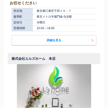
お任せください
所在地
東京都江東区千田１５－７
最寄駅
東京メトロ半蔵門線 住吉駅
定休日
水曜日
営業時間
10:00～18:00
詳細を見る
株式会社エルズホーム 本店