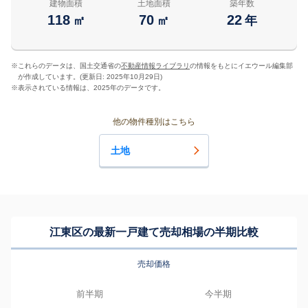
建物面積
土地面積
築年数
118
70
22
㎡
㎡
年
※
これらのデータは、国土交通省の
不動産情報ライブラリ
の情報をもとにイエウール編集部
が作成しています。(更新日: 2025年10月29日)
※
表示されている情報は、2025年のデータです。
他の物件種別はこちら
土地
江東区の最新一戸建て売却相場の半期比較
売却価格
前半期
今半期