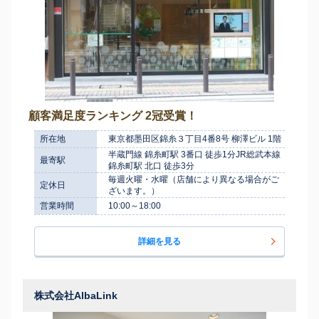
顧客満足度ランキング 2冠受賞！
所在地
東京都墨田区錦糸３丁目4番8号 柳澤ビル 1階
半蔵門線 錦糸町駅 3番口 徒歩1分JR総武本線
最寄駅
錦糸町駅 北口 徒歩3分
毎週火曜・水曜（店舗により異なる場合がご
定休日
ざいます。）
営業時間
10:00～18:00
詳細を見る
株式会社AlbaLink