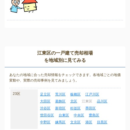
江東区の一戸建て売却相場
を地域別に見てみる
あなたの地域に合った売却情報をチェックできます。各地域ごとの地価
変動や、実際の売却事例を見てみましょう。
23区
足立区
荒川区
板橋区
江戸川区
大田区
葛飾区
北区
江東区
品川区
渋谷区
新宿区
杉並区
墨田区
世田谷区
台東区
中央区
豊島区
中野区
練馬区
文京区
港区
目黒区