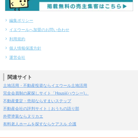
編集ポリシー
イエウールへ加盟のお問い合わせ
利用規約
個人情報保護方針
運営会社
関連サイト
土地活用・不動産投資ならイエウール土地活用
完全会員制の家探しサイト「Housii(ハウシー)」
不動産査定・売却ならすまいステップ
不動産会社の評判サイト｜おうちの語り部
外壁塗装ならヌリカエ
有料老人ホームを探すならケアスル 介護