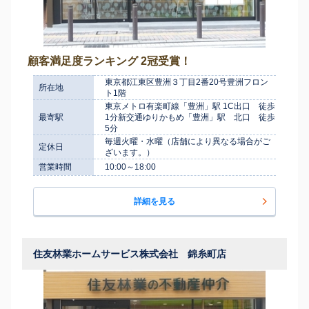
顧客満足度ランキング 2冠受賞！
東京都江東区豊洲３丁目2番20号豊洲フロン
所在地
ト1階
東京メトロ有楽町線「豊洲」駅 1C出口 徒歩
最寄駅
1分新交通ゆりかもめ「豊洲」駅 北口 徒歩
5分
毎週火曜・水曜（店舗により異なる場合がご
定休日
ざいます。）
営業時間
10:00～18:00
詳細を見る
住友林業ホームサービス株式会社 錦糸町店