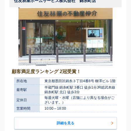
住友林業ホームサービス株式会社 錦糸町店
顧客満足度ランキング 2冠受賞！
所在地
東京都墨田区錦糸３丁目4番8号 柳澤ビル 1階
半蔵門線 錦糸町駅 3番口 徒歩1分JR総武本線
最寄駅
錦糸町駅 北口 徒歩3分
毎週火曜・水曜（店舗により異なる場合がご
定休日
ざいます。）
営業時間
10:00～18:00
詳細を見る