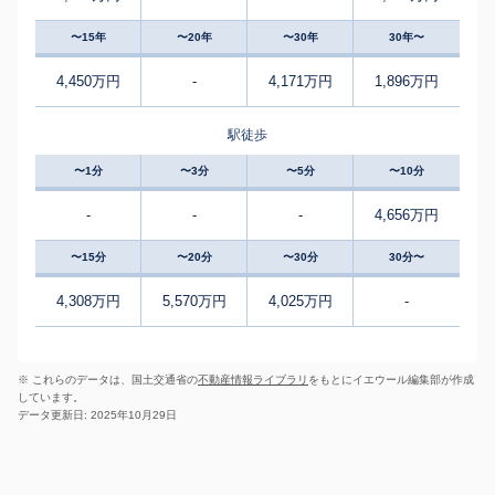
〜15年
〜20年
〜30年
30年〜
4,450万円
-
4,171万円
1,896万円
駅徒歩
〜1分
〜3分
〜5分
〜10分
-
-
-
4,656万円
〜15分
〜20分
〜30分
30分〜
4,308万円
5,570万円
4,025万円
-
※ これらのデータは、国土交通省の
不動産情報ライブラリ
をもとにイエウール編集部が作成
しています。
データ更新日: 2025年10月29日