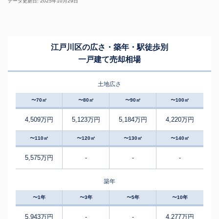
データ更新日: 2025年10月29日
江戸川区の広さ・築年・駅徒歩別
一戸建て売却相場
土地広さ
〜70㎡
〜80㎡
〜90㎡
〜100㎡
4,509万円
5,123万円
5,184万円
4,220万円
〜110㎡
〜120㎡
〜130㎡
〜140㎡
5,575万円
-
-
-
築年
〜1年
〜3年
〜5年
〜10年
5,943万円
-
-
4,277万円