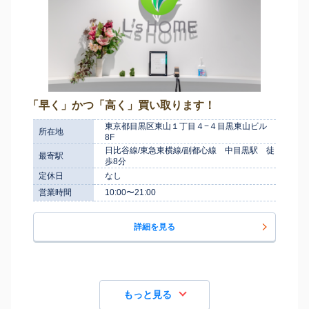
「早く」かつ「高く」買い取ります！
東京都目黒区東山１丁目４−４目黒東山ビル
所在地
8F
日比谷線/東急東横線/副都心線 中目黒駅 徒
最寄駅
歩8分
定休日
なし
営業時間
10:00〜21:00
詳細を見る
もっと見る