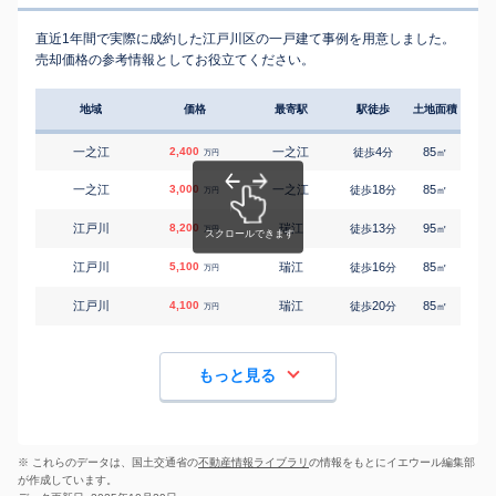
直近1年間で実際に成約した江戸川区の一戸建て事例を用意しました。
売却価格の参考情報としてお役立てください。
地域
価格
最寄駅
駅徒歩
土地面積
延床
一之江
2,400
一之江
4
85
90
徒歩
分
㎡
万円
一之江
3,000
一之江
18
85
70
徒歩
分
㎡
万円
江戸川
8,200
瑞江
13
95
-
徒歩
分
㎡
万円
江戸川
5,100
瑞江
16
85
100
徒歩
分
㎡
万円
江戸川
4,100
瑞江
20
85
80
徒歩
分
㎡
万円
もっと見る
※ これらのデータは、国土交通省の
不動産情報ライブラリ
の情報をもとにイエウール編集部
が作成しています。