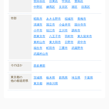
世田谷区
台東区
中央区
豊島区
中野区
練馬区
文京区
港区
目黒区
市部
昭島市
あきる野市
稲城市
青梅市
清瀬市
国立市
小金井市
国分寺市
小平市
狛江市
立川市
調布市
西東京市
八王子市
羽村市
東久留米市
東村山市
東大和市
日野市
府中市
福生市
町田市
三鷹市
武蔵野市
武蔵村山市
そのほか
西多摩郡
東京都の
茨城県
栃木県
群馬県
埼玉県
千葉県
他の都道府県
東京都
神奈川県