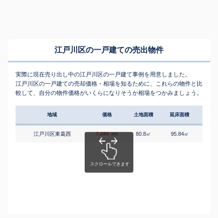
江戸川区の一戸建ての売出物件
実際に現在売り出し中の江戸川区の一戸建て事例を用意しました。
江戸川区の一戸建ての売却価格・相場を知るために、これらの物件と比
較して、自分の物件価格がいくらになりそうか相場をつかみましょう。
地域
価格
土地面積
延床面積
築年
江戸川区東葛西
7,280
80.8
95.84
2
㎡
㎡
築
万円