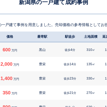
新潟県の一戸建て成約事例
の一戸建て事例を用意しました。売却価格の参考情報としてお
価格
最寄駅
駅徒歩
土地面積
延
600
黒山
4
310
1
徒歩
分
㎡
万円
2,000
豊栄
14
135
1
徒歩
分
㎡
万円
1,400
豊栄
23
330
1
徒歩
分
㎡
万円
350
豊栄
21
270
1
徒歩
分
㎡
万円
800
豊栄
-
620
1