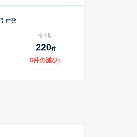
引件数
今半期
220
件
5件の減少↓