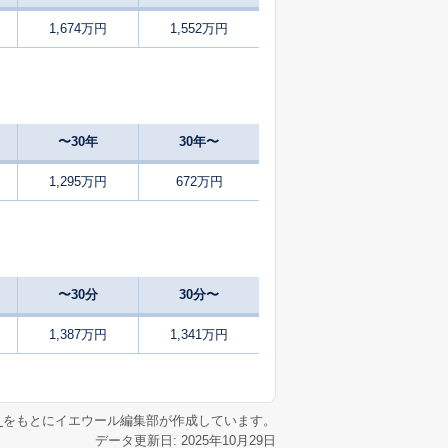
1,674万円
1,552万円
00
29
2025
1〜3
㎡
築
年
年
月
95
3
2025
1〜3
㎡
築
年
年
月
〜30年
30年〜
85
7
2024
10〜12
㎡
築
年
年
月
1,295万円
672万円
00
2
2025
7〜9
㎡
築
年
年
月
05
35
2025
7〜9
㎡
築
年
年
月
〜30分
30分〜
65
48
2025
1〜3
㎡
築
年
年
月
1,387万円
1,341万円
95
-
2025
10〜12
㎡
築
年
年
月
リ
をもとにイエウール編集部が作成しています。
データ更新日: 2025年10月29日