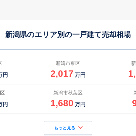
240
新崎
-
195
1
徒歩
分
㎡
万円
2,100
新崎
-
310
1
徒歩
分
㎡
万円
新潟県のエリア別の一戸建て売却相場
350
新崎
-
290
1
徒歩
分
㎡
万円
2,000
新崎
-
135
1
徒歩
分
㎡
万円
区
新潟市東区
新
2,017
1
1,900
新崎
-
135
1
万円
万円
徒歩
分
㎡
万円
100
新崎
-
140
1
区
新潟市秋葉区
徒歩
分
㎡
万円
1,680
万円
万円
もっと見る