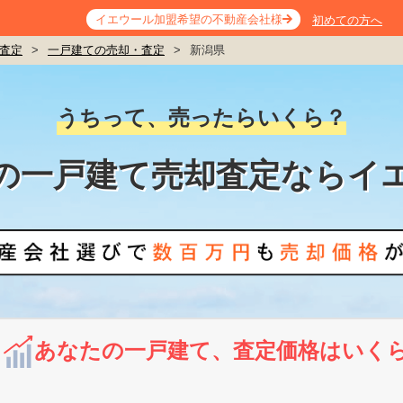
イエウール加盟希望の不動産会社様
初めての方へ
査定
>
一戸建ての売却・査定
>
新潟県
うちって、売ったらいくら？
の一戸建て売却査定ならイ
あなたの一戸建て、査定価格はいく