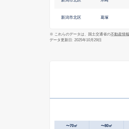
新潟市北区
葛塚
※ これらのデータは、国土交通省の
不動産情
新潟市北区
葛塚
データ更新日: 2025年10月29日
新潟市北区
葛塚
新潟市北区
葛塚
新潟市北区
すみれ野
新潟市北区
太夫浜新町
新潟市北区
太夫浜新町
〜70㎡
〜80㎡