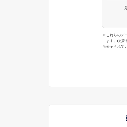
※
これらのデ
ます。(更新日:
※
表示されてい