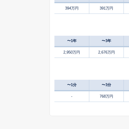
394万円
391万円
新潟市北区
太夫浜新町
新潟市北区
つくし野
〜1年
〜3年
新潟市北区
濁川
2,950万円
2,676万円
新潟市北区
白新町
新潟市北区
白新町
〜1分
〜3分
新潟市北区
早通北
-
768万円
新潟市北区
松浜