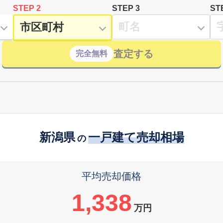
STEP 2
STEP 3
ST
査定する
完全無料
新潟県
一戸建て売却相場
の
平均売却価格
1,338
万円