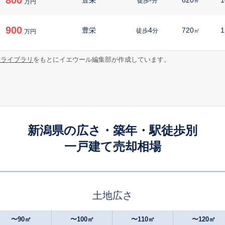
徒歩
分
㎡
万円
900
豊栄
4
720
1
徒歩
分
㎡
万円
2,700
報ライブラリ
をもとにイエウール編集部が作成しています。
豊栄
8
270
1
徒歩
分
㎡
万円
650
豊栄
11
290
2
徒歩
分
㎡
万円
1,300
豊栄
14
270
徒歩
分
㎡
万円
新潟県の広さ・築年・駅徒歩別
一戸建て売却相場
840
新崎
6
185
1
徒歩
分
㎡
万円
730
新崎
-
170
1
徒歩
分
㎡
万円
土地広さ
1,200
新崎
-
310
1
徒歩
分
㎡
万円
〜90㎡
〜100㎡
〜110㎡
〜120㎡