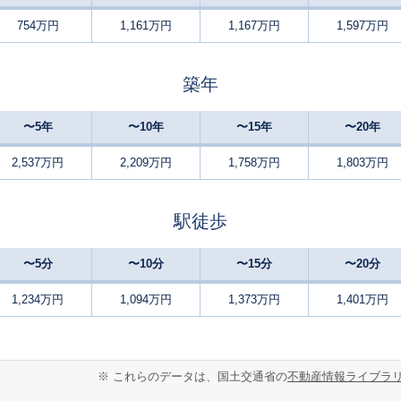
880
754万円
1,161万円
1,167万円
1,597万円
新崎
-
170
1
徒歩
分
㎡
万円
2,000
築年
新崎
9
115
徒歩
分
㎡
万円
〜5年
〜10年
〜15年
〜20年
1,800
新崎
19
480
徒歩
分
㎡
万円
2,537万円
2,209万円
1,758万円
1,803万円
2,300
豊栄
6
145
1
徒歩
分
㎡
万円
駅徒歩
310
豊栄
8
140
1
徒歩
分
㎡
万円
〜5分
〜10分
〜15分
〜20分
240
早通
4
105
徒歩
分
㎡
1,234万円
1,094万円
1,373万円
1,401万円
万円
1,300
新崎
-
135
徒歩
分
㎡
万円
※ これらのデータは、国土交通省の
不動産情報ライブラ