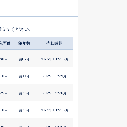
役立てください。
床面積
築年数
売却時期
80
62
2025
10〜12
㎡
築
年
年
月
10
11
2025
7〜9
㎡
築
年
年
月
25
33
2025
4〜6
㎡
築
年
年
月
10
33
2024
10〜12
㎡
築
年
年
月
00
22
2025
4〜6