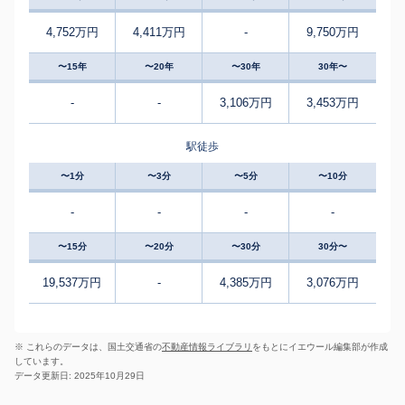
4,752万円
4,411万円
-
9,750万円
〜15年
〜20年
〜30年
30年〜
-
-
3,106万円
3,453万円
駅徒歩
〜1分
〜3分
〜5分
〜10分
-
-
-
-
〜15分
〜20分
〜30分
30分〜
19,537万円
-
4,385万円
3,076万円
※ これらのデータは、国土交通省の
不動産情報ライブラリ
をもとにイエウール編集部が作成
しています。
データ更新日: 2025年10月29日