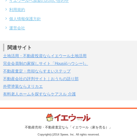
イエウールへ加盟のお問い合わせ
利用規約
個人情報保護方針
運営会社
関連サイト
土地活用・不動産投資ならイエウール土地活用
完全会員制の家探しサイト「Housii(ハウシー)」
不動産査定・売却ならすまいステップ
不動産会社の評判サイト｜おうちの語り部
外壁塗装ならヌリカエ
有料老人ホームを探すならケアスル 介護
不動産売却・不動産査定なら「イエウール（家を売る）」
Copyright(c)2014 Speee, Inc. All rights reserved.