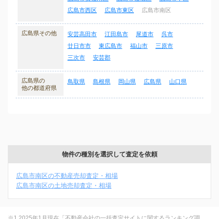
広島市西区
広島市東区
広島市南区
広島県その他
安芸高田市
江田島市
尾道市
呉市
廿日市市
東広島市
福山市
三原市
三次市
安芸郡
広島県の
鳥取県
島根県
岡山県
広島県
山口県
他の都道府県
物件の種別を選択して査定を依頼
広島市南区の不動産売却査定・相場
広島市南区の土地売却査定・相場
※1 2025年1月現在「不動産会社の一括査定サイトに関するランキング調