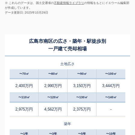
※ これらのデータは、国土交通省の
不動産情報ライブラリ
の情報をもとにイエウール編集部
が作成しています。
データ更新日: 2025年10月29日
広島市南区の広さ・築年・駅徒歩別
一戸建て売却相場
土地広さ
〜70㎡
〜80㎡
〜90㎡
〜100㎡
2,400万円
2,990万円
3,150万円
3,444万円
〜110㎡
〜120㎡
〜130㎡
〜140㎡
2,975万円
4,562万円
2,375万円
-
築年
〜1年
〜3年
〜5年
〜10年