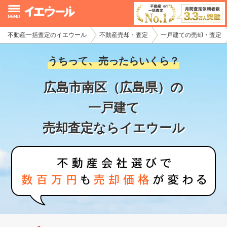
不動産一括査定のイエウール
不動産売却・査定
一戸建ての売却・査定
イエウール加盟希望の不動産会社様
うちって、売ったらいくら？
初めての方へ
広島市南区（広島県）の
不動産売却の流れ
一戸建て
不動産の売却・一括査定
売却査定ならイエウール
家査定シミュレーター
お問い合わせ