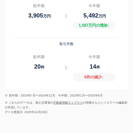
前半期
今半期
3,905
5,492
万円
万円
1,587万円の増加↑
取引件数
前半期
今半期
20
14
件
件
6件の減少↓
※
前半期：2024年7月〜2024年12月、今半期：2025年1月〜2025年6月
※ これらのデータは、国土交通省の
不動産情報ライブラリ
の情報をもとにイエウール編集部
が作成しています。
データ更新日: 2025年10月29日