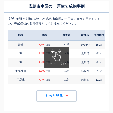
広島市南区の一戸建て成約事例
直近1年間で実際に成約した広島市南区の一戸建て事例を用意しまし
た。売却価格の参考情報としてお役立てください。
地域
価格
最寄駅
駅徒歩
土地面積
延床
青崎
2,700
向洋
8
150
115
徒歩
分
㎡
万円
旭
1,800
広島
-
60
75
徒歩
分
㎡
万円
旭
4,500
広島
-
65
100
徒歩
分
㎡
万円
宇品神田
1,800
広島
-
75
115
徒歩
分
㎡
万円
宇品東
3,000
広島
-
110
110
徒歩
分
㎡
万円
もっと見る