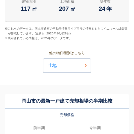
建物面積
土地面積
築年数
117
207
24
㎡
㎡
年
※
これらのデータは、国土交通省の
不動産情報ライブラリ
の情報をもとにイエウール編集部
が作成しています。(更新日: 2025年10月29日)
※
表示されている情報は、2025年のデータです。
他の物件種別はこちら
土地
岡山市の最新一戸建て売却相場の半期比較
売却価格
前半期
今半期