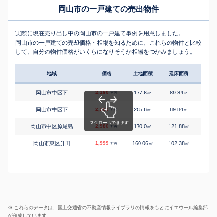
岡山市の一戸建ての売出物件
実際に現在売り出し中の岡山市の一戸建て事例を用意しました。
岡山市の一戸建ての売却価格・相場を知るために、これらの物件と比較
して、自分の物件価格がいくらになりそうか相場をつかみましょう。
地域
価格
土地面積
延床面積
築年
岡山市中区下
2,180
177.6
89.84
1
㎡
㎡
築
万円
岡山市中区下
2,180
205.6
89.84
1
㎡
㎡
築
万円
岡山市中区原尾島
2,980
170.0
121.88
2
㎡
㎡
築
万円
岡山市東区升田
1,999
160.06
102.38
1
㎡
㎡
築
万円
※ これらのデータは、国土交通省の
不動産情報ライブラリ
の情報をもとにイエウール編集部
が作成しています。