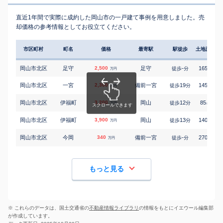
直近1年間で実際に成約した岡山市の一戸建て事例を用意しました。売
却価格の参考情報としてお役立てください。
市区町村
町名
価格
最寄駅
駅徒歩
土地面積
岡山市北区
足守
2,500
足守
-
165
徒歩
分
㎡
万円
岡山市北区
一宮
2,300
備前一宮
19
145
徒歩
分
㎡
万円
岡山市北区
伊福町
3,200
岡山
12
85
徒歩
分
㎡
万円
岡山市北区
伊福町
3,900
岡山
13
140
徒歩
分
㎡
万円
岡山市北区
今岡
340
備前一宮
-
270
徒歩
分
㎡
万円
もっと見る
※ これらのデータは、国土交通省の
不動産情報ライブラリ
の情報をもとにイエウール編集部
が作成しています。