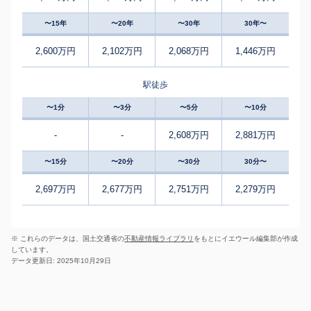
〜15年
〜20年
〜30年
30年〜
2,600万円
2,102万円
2,068万円
1,446万円
駅徒歩
〜1分
〜3分
〜5分
〜10分
-
-
2,608万円
2,881万円
〜15分
〜20分
〜30分
30分〜
2,697万円
2,677万円
2,751万円
2,279万円
※ これらのデータは、国土交通省の
不動産情報ライブラリ
をもとにイエウール編集部が作成
しています。
データ更新日: 2025年10月29日