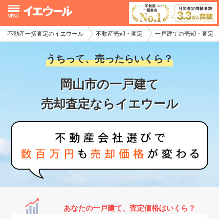
不動産一括査定のイエウール
不動産売却・査定
一戸建ての売却・査定
イエウール加盟希望の不動産会社様
うちって、売ったらいくら？
初めての方へ
岡山市の一戸建て
不動産売却の流れ
売却査定ならイエウール
不動産の売却・一括査定
家査定シミュレーター
お問い合わせ
あなたの一戸建て、査定価格はいくら？