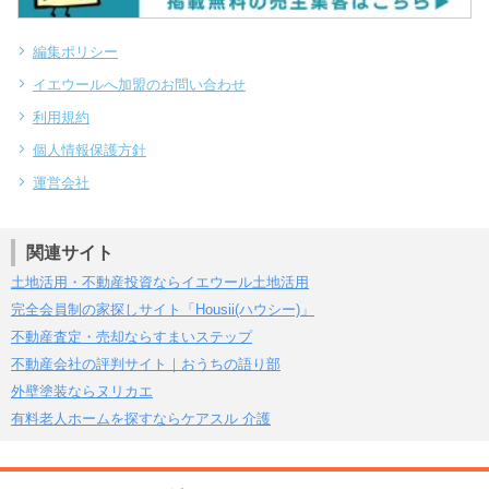
編集ポリシー
イエウールへ加盟のお問い合わせ
利用規約
個人情報保護方針
運営会社
関連サイト
土地活用・不動産投資ならイエウール土地活用
完全会員制の家探しサイト「Housii(ハウシー)」
不動産査定・売却ならすまいステップ
不動産会社の評判サイト｜おうちの語り部
外壁塗装ならヌリカエ
有料老人ホームを探すならケアスル 介護