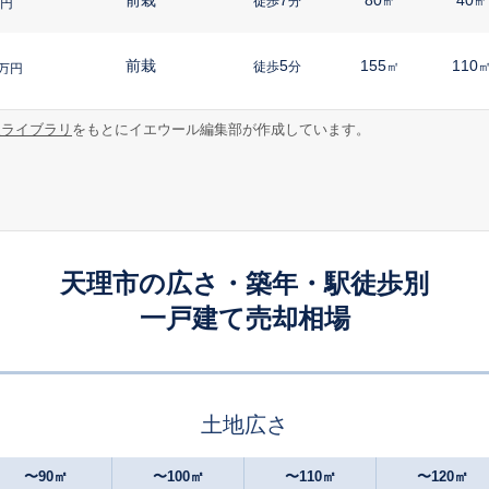
徒歩
分
㎡
㎡
円
前栽
5
155
110
徒歩
分
㎡
万円
報ライブラリ
をもとにイエウール編集部が作成しています。
前栽
7
145
105
徒歩
分
㎡
万円
前栽
8
70
75
徒歩
分
㎡
㎡
円
天理
-
300
-
徒歩
分
㎡
㎡
万円
天理市の広さ・築年・駅徒歩別
一戸建て売却相場
天理
12
135
95
徒歩
分
㎡
㎡
万円
天理
15
125
100
徒歩
分
㎡
万円
土地広さ
櫟本
8
120
50
徒歩
分
㎡
㎡
円
〜90㎡
〜100㎡
〜110㎡
〜120㎡