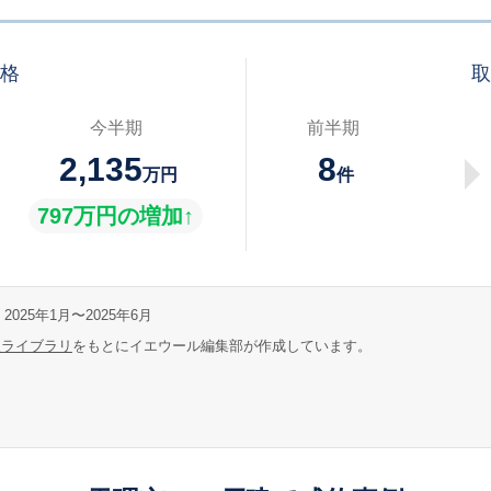
価格
取
今半期
前半期
2,135
8
万円
件
797万円の増加↑
2025年1月〜2025年6月
報ライブラリ
をもとにイエウール編集部が作成しています。