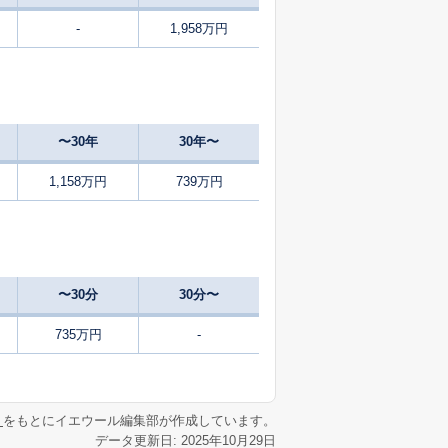
-
1,958万円
45
2025
1〜3
築
年
年
月
24
2025
1〜3
㎡
築
年
年
月
〜30年
30年〜
52
2025
4〜6
㎡
築
年
年
月
1,158万円
739万円
55
2025
1〜3
㎡
築
年
年
月
55
2024
10〜12
㎡
築
年
年
月
〜30分
30分〜
47
2025
7〜9
築
年
年
月
735万円
-
1
2025
7〜9
築
年
年
月
リ
をもとにイエウール編集部が作成しています。
データ更新日: 2025年10月29日