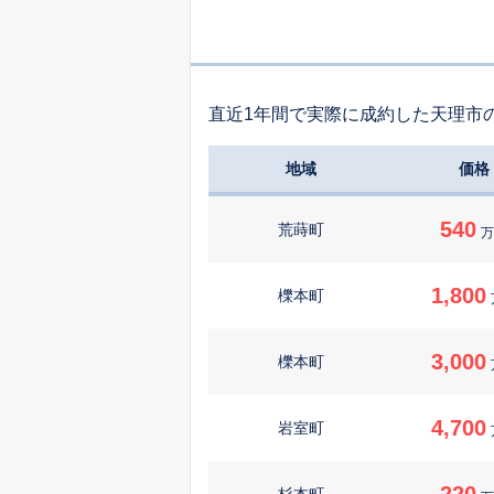
直近1年間で実際に成約した天理市
地域
価格
540
荒蒔町
万
1,800
櫟本町
3,000
櫟本町
4,700
岩室町
220
杉本町