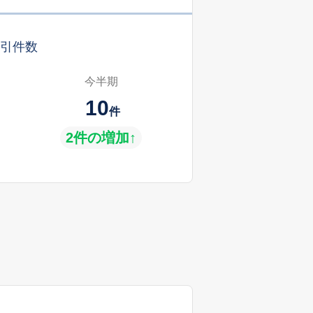
引件数
今半期
10
件
2件の増加↑