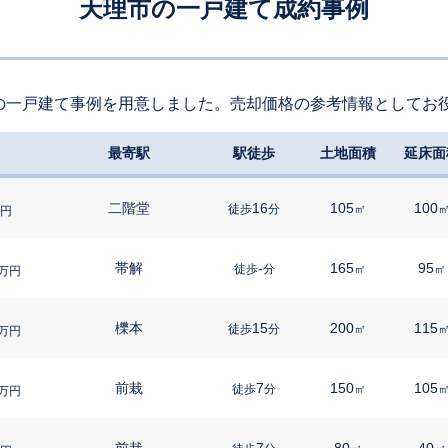
天理市の一戸建て成約事例
の一戸建て事例を用意しました。売却価格の参考情報としてお
最寄駅
駅徒歩
土地面積
延床面
二階堂
16
105
100
徒歩
分
㎡
円
帯解
-
165
95
徒歩
分
㎡
㎡
万円
櫟本
15
200
115
徒歩
分
㎡
万円
前栽
7
150
105
徒歩
分
㎡
万円
前栽
7
80
40