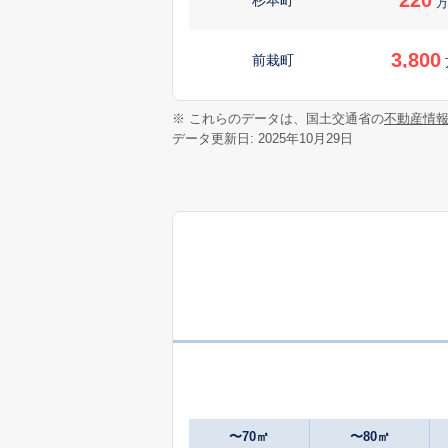
万
3,800
前栽町
3,500
※ これらのデータは、国土交通省の
不動産情
前栽町
データ更新日: 2025年10月29日
750
前栽町
万
1,000
杣之内町
2,500
丹波市町
2,900
丹波市町
380
楢町
万
〜70㎡
〜80㎡