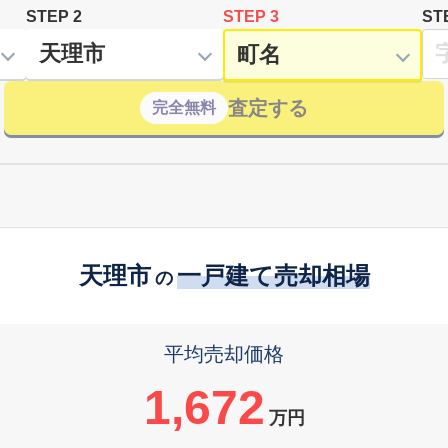
STEP 2
STEP 3
ST
査定する
完全無料
天理市
一戸建て売却相場
の
平均売却価格
1,672
万円