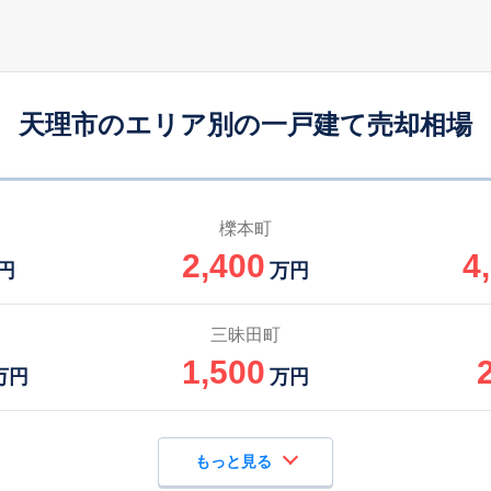
天理
16
175
145
徒歩
分
㎡
万円
柳本
7
100
50
徒歩
分
㎡
㎡
円
天理市のエリア別の一戸建て売却相場
櫟本町
2,400
4
円
万円
三昧田町
1,500
万円
万円
もっと見る