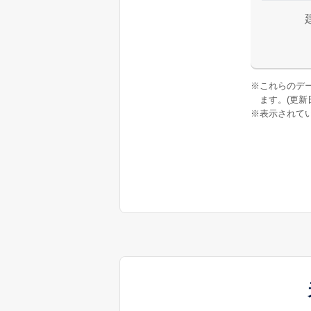
※
これらのデ
ます。(更新日:
※
表示されてい