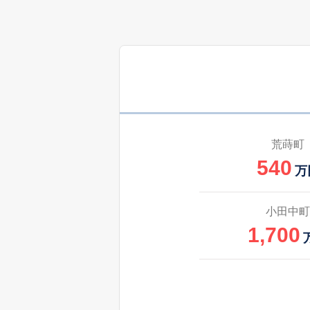
1,600
守目堂町
450
柳本町
万
荒蒔町
540
万
小田中町
1,700