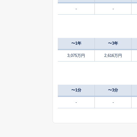
-
-
300
二階堂上ノ庄町
万
3,100
西長柄町
〜1年
〜3年
1,300
東井戸堂町
3,075万円
2,616万円
700
東井戸堂町
万
500
東井戸堂町
万
〜1分
〜3分
250
平等坊町
-
-
万
2,700
別所町