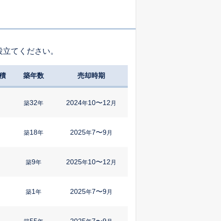
役立てください。
積
築年数
売却時期
32
2024
10〜12
㎡
築
年
年
月
18
2025
7〜9
築
年
年
月
9
2025
10〜12
㎡
築
年
年
月
1
2025
7〜9
㎡
築
年
年
月
55
2025
7〜9