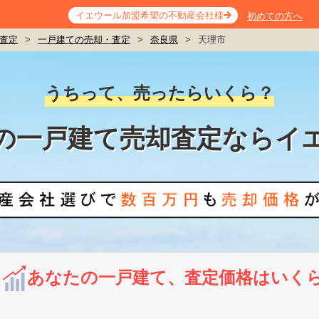
イエウール加盟希望の不動産会社様
初めての方へ
査定
>
一戸建ての売却・査定
>
奈良県
>
天理市
うちって、売ったらいくら？
の一戸建て売却査定ならイ
あなたの一戸建て、査定価格はいく