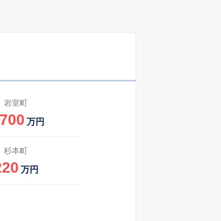
38
2025
4〜6
㎡
築
年
年
月
-
2025
4〜6
築
年
年
月
岩室町
,700
万円
杉本町
220
万円