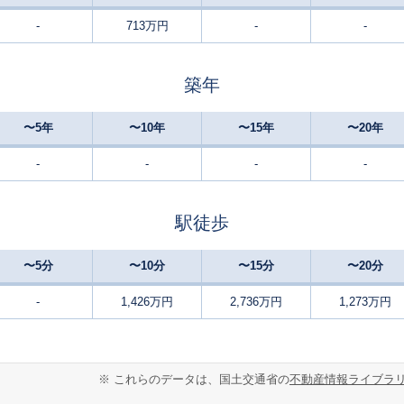
-
713万円
-
-
二階堂
5
45
65
徒歩
分
㎡
㎡
円
築年
長柄
15
240
160
徒歩
分
㎡
万円
〜5年
〜10年
〜15年
〜20年
前栽
16
165
125
徒歩
分
㎡
万円
-
-
-
-
前栽
21
480
210
徒歩
分
㎡
円
駅徒歩
前栽
21
480
210
徒歩
分
㎡
円
〜5分
〜10分
〜15分
〜20分
前栽
6
95
85
徒歩
分
㎡
㎡
-
1,426万円
2,736万円
1,273万円
円
天理
21
135
95
徒歩
分
㎡
㎡
万円
※ これらのデータは、国土交通省の
不動産情報ライブラ