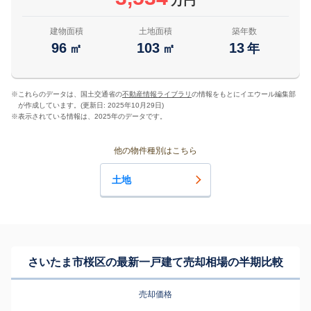
万円
建物面積
土地面積
築年数
96
103
13
㎡
㎡
年
※
これらのデータは、国土交通省の
不動産情報ライブラリ
の情報をもとにイエウール編集部
が作成しています。(更新日: 2025年10月29日)
※
表示されている情報は、2025年のデータです。
他の物件種別はこちら
土地
さいたま市桜区の最新一戸建て売却相場の半期比較
売却価格