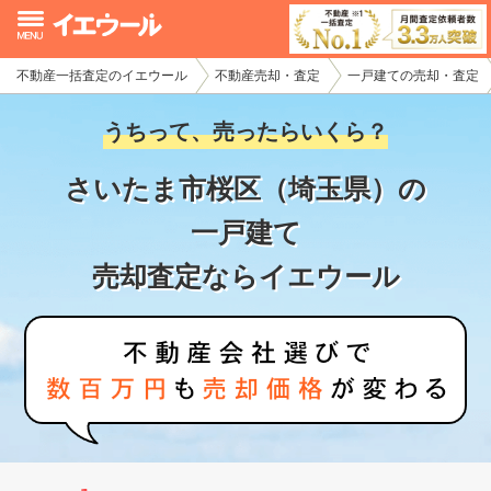
不動産一括査定のイエウール
不動産売却・査定
一戸建ての売却・査定
イエウール加盟希望の不動産会社様
うちって、売ったらいくら？
初めての方へ
さいたま市桜区（埼玉県）の
不動産売却の流れ
一戸建て
不動産の売却・一括査定
売却査定ならイエウール
家査定シミュレーター
お問い合わせ