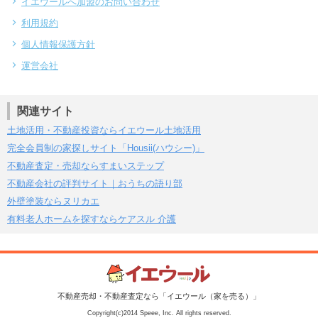
イエウールへ加盟のお問い合わせ
利用規約
個人情報保護方針
運営会社
関連サイト
土地活用・不動産投資ならイエウール土地活用
完全会員制の家探しサイト「Housii(ハウシー)」
不動産査定・売却ならすまいステップ
不動産会社の評判サイト｜おうちの語り部
外壁塗装ならヌリカエ
有料老人ホームを探すならケアスル 介護
不動産売却・不動産査定なら「イエウール（家を売る）」
Copyright(c)2014 Speee, Inc. All rights reserved.