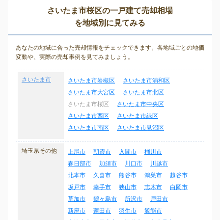
さいたま市桜区の一戸建て売却相場
を地域別に見てみる
あなたの地域に合った売却情報をチェックできます。各地域ごとの地価
変動や、実際の売却事例を見てみましょう。
さいたま市
さいたま市岩槻区
さいたま市浦和区
さいたま市大宮区
さいたま市北区
さいたま市桜区
さいたま市中央区
さいたま市西区
さいたま市緑区
さいたま市南区
さいたま市見沼区
埼玉県その他
上尾市
朝霞市
入間市
桶川市
春日部市
加須市
川口市
川越市
北本市
久喜市
熊谷市
鴻巣市
越谷市
坂戸市
幸手市
狭山市
志木市
白岡市
草加市
鶴ヶ島市
所沢市
戸田市
新座市
蓮田市
羽生市
飯能市