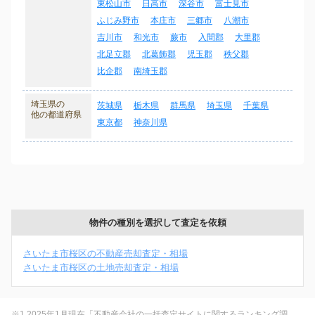
東松山市
日高市
深谷市
富士見市
ふじみ野市
本庄市
三郷市
八潮市
吉川市
和光市
蕨市
入間郡
大里郡
北足立郡
北葛飾郡
児玉郡
秩父郡
比企郡
南埼玉郡
埼玉県の
茨城県
栃木県
群馬県
埼玉県
千葉県
他の都道府県
東京都
神奈川県
物件の種別を選択して査定を依頼
さいたま市桜区の不動産売却査定・相場
さいたま市桜区の土地売却査定・相場
※1 2025年1月現在「不動産会社の一括査定サイトに関するランキング調