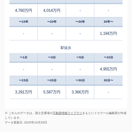
4,760万円
4,014万円
-
-
〜15年
〜20年
〜30年
30年〜
-
-
-
1,194万円
駅徒歩
〜1分
〜3分
〜5分
〜10分
-
-
-
4,955万円
〜15分
〜20分
〜30分
30分〜
3,291万円
5,587万円
3,366万円
-
※ これらのデータは、国土交通省の
不動産情報ライブラリ
をもとにイエウール編集部が作成
しています。
データ更新日: 2025年10月29日