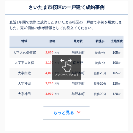
さいたま市桜区の一戸建て成約事例
直近1年間で実際に成約したさいたま市桜区の一戸建て事例を用意しま
した。売却価格の参考情報としてお役立てください。
地域
価格
最寄駅
駅徒歩
土地面積
延床
大字大久保領家
2,800
与野本町
-
105
95
徒歩
分
㎡
万円
大字下大久保
1,100
南与野
-
100
85
徒歩
分
㎡
万円
大字白鍬
4,000
与野本町
25
165
100
徒歩
分
㎡
万円
大字神田
3,200
与野本町
20
120
95
徒歩
分
㎡
万円
大字神田
3,000
与野本町
20
120
95
徒歩
分
㎡
万円
もっと見る