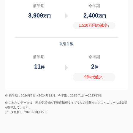
前半期
今半期
3,909
2,400
万円
万円
1,510万円の減少↓
取引件数
前半期
今半期
11
2
件
件
9件の減少↓
※
前半期：2024年7月〜2024年12月、今半期：2025年1月〜2025年6月
※ これらのデータは、国土交通省の
不動産情報ライブラリ
の情報をもとにイエウール編集部
が作成しています。
データ更新日: 2025年10月29日