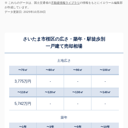
※ これらのデータは、国土交通省の
不動産情報ライブラリ
の情報をもとにイエウール編集部
が作成しています。
データ更新日: 2025年10月29日
さいたま市桜区の広さ・築年・駅徒歩別
一戸建て売却相場
土地広さ
〜70㎡
〜80㎡
〜90㎡
〜100㎡
3,775万円
-
-
-
〜110㎡
〜120㎡
〜130㎡
〜140㎡
5,742万円
-
-
-
築年
〜1年
〜3年
〜5年
〜10年