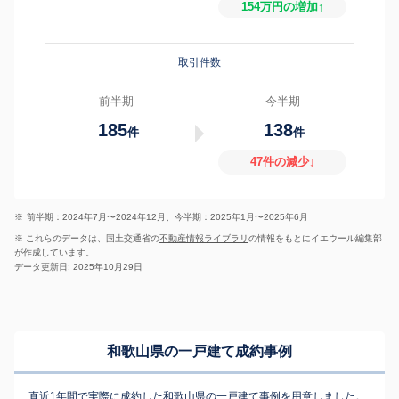
154万円の増加↑
取引件数
前半期
今半期
185
138
件
件
47件の減少↓
※
前半期：2024年7月〜2024年12月、今半期：2025年1月〜2025年6月
※ これらのデータは、国土交通省の
不動産情報ライブラリ
の情報をもとにイエウール編集部
が作成しています。
データ更新日: 2025年10月29日
和歌山県の一戸建て成約事例
直近1年間で実際に成約した和歌山県の一戸建て事例を用意しました。