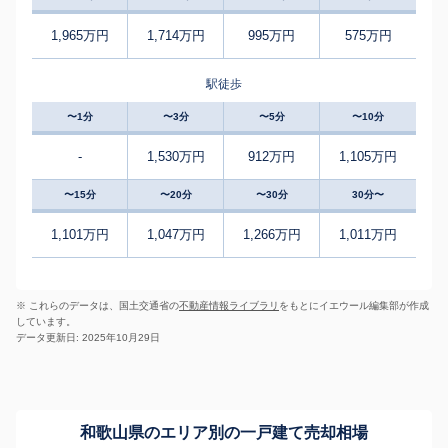
1,965万円
1,714万円
995万円
575万円
駅徒歩
〜1分
〜3分
〜5分
〜10分
-
1,530万円
912万円
1,105万円
〜15分
〜20分
〜30分
30分〜
1,101万円
1,047万円
1,266万円
1,011万円
※ これらのデータは、国土交通省の
不動産情報ライブラリ
をもとにイエウール編集部が作成
しています。
データ更新日: 2025年10月29日
和歌山県のエリア別の一戸建て売却相場