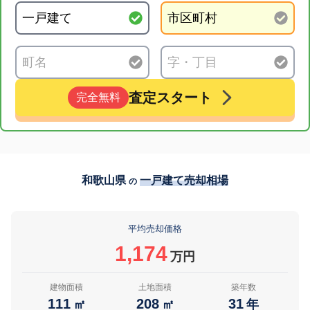
査定スタート
完全無料
和歌山県
一戸建て売却相場
の
平均売却価格
1,174
万円
建物面積
土地面積
築年数
111
208
31
㎡
㎡
年