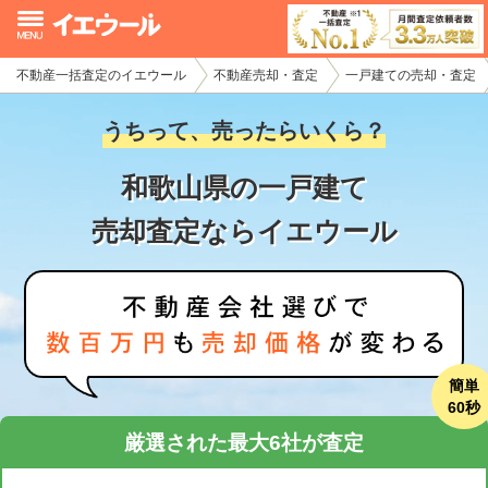
不動産一括査定のイエウール
不動産売却・査定
一戸建ての売却・査定
イエウール加盟希望の不動産会社様
うちって、売ったらいくら？
初めての方へ
和歌山県の一戸建て
不動産売却の流れ
売却査定ならイエウール
不動産の売却・一括査定
家査定シミュレーター
お問い合わせ
簡単
60秒
厳選された最大6社が査定