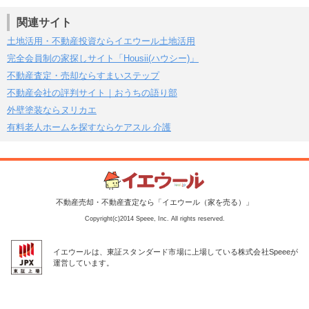
関連サイト
土地活用・不動産投資ならイエウール土地活用
完全会員制の家探しサイト「Housii(ハウシー)」
不動産査定・売却ならすまいステップ
不動産会社の評判サイト｜おうちの語り部
外壁塗装ならヌリカエ
有料老人ホームを探すならケアスル 介護
不動産売却・不動産査定なら「イエウール（家を売る）」
Copyright(c)2014 Speee, Inc. All rights reserved.
イエウールは、東証スタンダード市場に上場している株式会社Speeeが
運営しています。