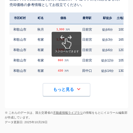
売却価格の参考情報としてお役立てください。
市区町村
町名
価格
最寄駅
駅徒歩
土地面積
和歌山市
秋月
1,300
日前宮
6
100
徒歩
分
㎡
万円
和歌山市
有家
1,700
日前宮
3
165
徒歩
分
㎡
万円
和歌山市
有家
2,600
日前宮
6
120
徒歩
分
㎡
万円
和歌山市
有家
860
日前宮
12
105
徒歩
分
㎡
万円
和歌山市
有家
430
田中口
14
130
徒歩
分
㎡
万円
もっと見る
※ これらのデータは、国土交通省の
不動産情報ライブラリ
の情報をもとにイエウール編集部
が作成しています。
データ更新日: 2025年10月29日