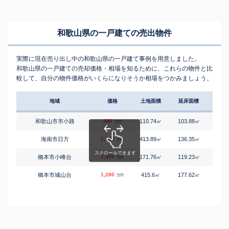
和歌山県の一戸建ての売出物件
実際に現在売り出し中の和歌山県の一戸建て事例を用意しました。
和歌山県の一戸建ての売却価格・相場を知るために、これらの物件と比
較して、自分の物件価格がいくらになりそうか相場をつかみましょう。
地域
価格
土地面積
延床面積
築年
和歌山市市小路
580
110.74
103.88
3
㎡
㎡
築
万円
海南市日方
1,300
413.89
136.35
15
㎡
㎡
築
万円
橋本市小峰台
1,499
171.76
119.23
3
㎡
㎡
築
万円
橋本市城山台
1,280
415.6
177.62
3
㎡
㎡
築
万円