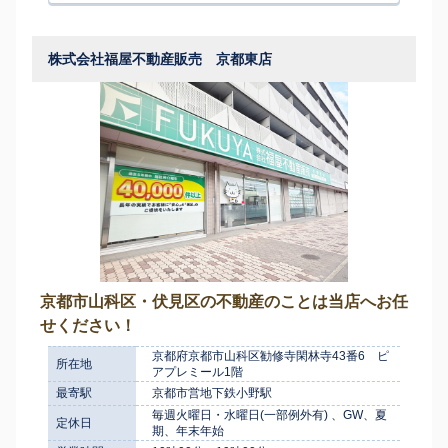
株式会社福屋不動産販売 京都東店
京都市山科区・伏見区の不動産のことは当店へお任
せください！
京都府京都市山科区勧修寺閑林寺43番6 ピ
所在地
アプレミール1階
最寄駅
京都市営地下鉄小野駅
毎週火曜日・水曜日(一部例外有) 、GW、夏
定休日
期、年末年始