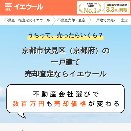
不動産一括査定のイエウール
不動産売却・査定
一戸建ての売却・査定
イエウール加盟希望の不動産会社様
うちって、売ったらいくら？
初めての方へ
京都市伏見区（京都府）の
不動産売却の流れ
一戸建て
不動産の売却・一括査定
売却査定ならイエウール
家査定シミュレーター
お問い合わせ