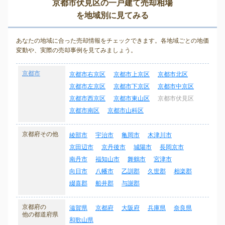
京都市伏見区の一戸建て売却相場
を地域別に見てみる
あなたの地域に合った売却情報をチェックできます。各地域ごとの地価
変動や、実際の売却事例を見てみましょう。
京都市
京都市右京区
京都市上京区
京都市北区
京都市左京区
京都市下京区
京都市中京区
京都市西京区
京都市東山区
京都市伏見区
京都市南区
京都市山科区
京都府その他
綾部市
宇治市
亀岡市
木津川市
京田辺市
京丹後市
城陽市
長岡京市
南丹市
福知山市
舞鶴市
宮津市
向日市
八幡市
乙訓郡
久世郡
相楽郡
綴喜郡
船井郡
与謝郡
京都府の
滋賀県
京都府
大阪府
兵庫県
奈良県
他の都道府県
和歌山県