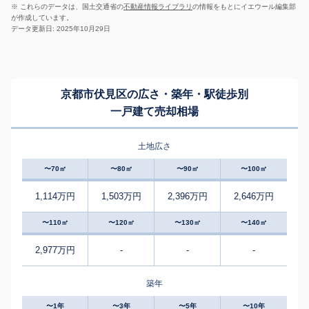
※ これらのデータは、国土交通省の
不動産情報ライブラリ
の情報をもとにイエウール編集部
が作成しています。
データ更新日: 2025年10月29日
京都市伏見区の広さ・築年・駅徒歩別
一戸建て売却相場
土地広さ
〜70㎡
〜80㎡
〜90㎡
〜100㎡
1,114万円
1,503万円
2,396万円
2,646万円
〜110㎡
〜120㎡
〜130㎡
〜140㎡
2,977万円
-
-
-
築年
〜1年
〜3年
〜5年
〜10年