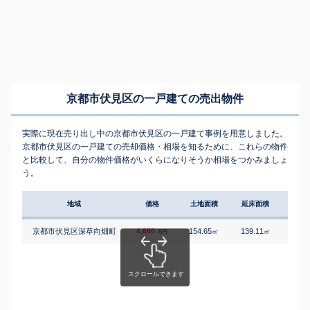
京都市伏見区の一戸建ての売出物件
実際に現在売り出し中の京都市伏見区の一戸建て事例を用意しました。
京都市伏見区の一戸建ての売却価格・相場を知るために、これらの物件
と比較して、自分の物件価格がいくらになりそうか相場をつかみましょ
う。
地域
価格
土地面積
延床面積
築年
京都市伏見区深草向畑町
4,680
154.65
139.11
3
㎡
㎡
築
万円