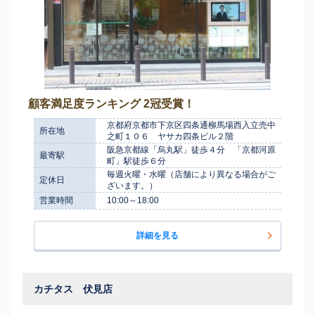
顧客満足度ランキング 2冠受賞！
京都府京都市下京区四条通柳馬場西入立売中
所在地
之町１０６ ヤサカ四条ビル２階
阪急京都線「烏丸駅」徒歩４分 「京都河原
最寄駅
町」駅徒歩６分
毎週火曜・水曜（店舗により異なる場合がご
定休日
ざいます。）
営業時間
10:00～18:00
詳細を見る
カチタス 伏見店