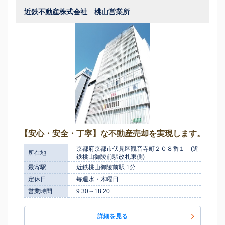
近鉄不動産株式会社 桃山営業所
【安心・安全・丁寧】な不動産売却を実現します。
京都府京都市伏見区観音寺町２０８番１ (近
所在地
鉄桃山御陵前駅改札東側)
最寄駅
近鉄桃山御陵前駅 1分
定休日
毎週水・木曜日
営業時間
9:30～18:20
詳細を見る