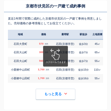
京都市伏見区の一戸建て成約事例
直近1年間で実際に成約した京都市伏見区の一戸建て事例を用意しまし
た。売却価格の参考情報としてお役立てください。
地域
価格
最寄駅
駅徒歩
土地面積
延床
石田大受町
570
石田(京都市営)
3
45
75
徒歩
分
㎡
万円
石田大山町
300
石田(京都市営)
7
65
45
徒歩
分
㎡
万円
石田大山町
560
石田(京都市営)
7
55
55
徒歩
分
㎡
万円
小栗栖中山田町
3,700
石田(京都市営)
15
110
105
徒歩
分
㎡
万円
小栗栖中山田町
1,700
石田(京都市営)
16
55
70
徒歩
分
㎡
万円
もっと見る