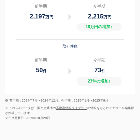
前半期
今半期
2,197
2,215
万円
万円
18万円の増加↑
取引件数
前半期
今半期
50
73
件
件
23件の増加↑
※
前半期：2024年7月〜2024年12月、今半期：2025年1月〜2025年6月
※ これらのデータは、国土交通省の
不動産情報ライブラリ
の情報をもとにイエウール編集部
が作成しています。
データ更新日: 2025年10月29日