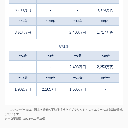
3,700万円
-
-
3,374万円
〜15年
〜20年
〜30年
30年〜
3,514万円
-
2,409万円
1,717万円
駅徒歩
〜1分
〜3分
〜5分
〜10分
-
-
2,498万円
2,253万円
〜15分
〜20分
〜30分
30分〜
1,932万円
2,265万円
1,635万円
-
※ これらのデータは、国土交通省の
不動産情報ライブラリ
をもとにイエウール編集部が作成
しています。
データ更新日: 2025年10月29日