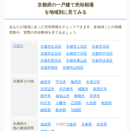
京都府の一戸建て売却相場
を地域別に見てみる
あなたの地域に合った売却情報をチェックできます。各地域ごとの地価
変動や、実際の売却事例を見てみましょう。
京都市
京都市右京区
京都市上京区
京都市北区
京都市左京区
京都市下京区
京都市中京区
京都市西京区
京都市東山区
京都市伏見区
京都市南区
京都市山科区
京都府その他
綾部市
宇治市
亀岡市
木津川市
京田辺市
京丹後市
城陽市
長岡京市
南丹市
福知山市
舞鶴市
宮津市
向日市
八幡市
乙訓郡
久世郡
相楽郡
綴喜郡
船井郡
与謝郡
京都府の
滋賀県
京都府
大阪府
兵庫県
奈良県
他の都道府県