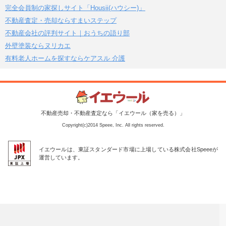
完全会員制の家探しサイト「Housii(ハウシー)」
不動産査定・売却ならすまいステップ
不動産会社の評判サイト｜おうちの語り部
外壁塗装ならヌリカエ
有料老人ホームを探すならケアスル 介護
不動産売却・不動産査定なら「イエウール（家を売る）」
Copyright(c)2014 Speee, Inc. All rights reserved.
イエウールは、東証スタンダード市場に上場している株式会社Speeeが
運営しています。