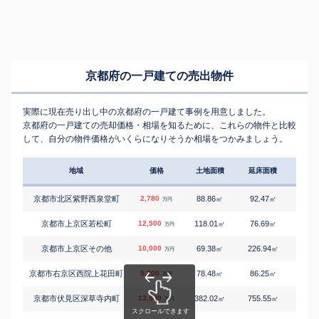
京都府の一戸建ての売出物件
実際に現在売り出し中の京都府の一戸建て事例を用意しました。
京都府の一戸建ての売却価格・相場を知るために、これらの物件と比較
して、自分の物件価格がいくらになりそうか相場をつかみましょう。
地域
価格
土地面積
延床面積
築年
京都市北区紫野西泉堂町
2,780
88.86
92.47
3
㎡
㎡
築
万円
京都市上京区若松町
12,500
118.01
76.69
9
㎡
㎡
築
万円
京都市上京区その他
10,000
69.38
226.94
4
㎡
㎡
築
万円
京都市右京区西院上花田町
5,200
78.48
86.25
1
㎡
㎡
築
万円
京都市伏見区深草寺内町
13,500
382.02
755.55
3
㎡
㎡
築
万円