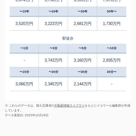
〜15年
〜20年
〜30年
30年〜
3,520万円
3,223万円
2,681万円
1,730万円
駅徒歩
〜1分
〜3分
〜5分
〜10分
-
3,743万円
3,160万円
2,835万円
〜15分
〜20分
〜30分
30分〜
3,066万円
2,345万円
2,144万円
-
※ これらのデータは、国土交通省の
不動産情報ライブラリ
をもとにイエウール編集部が作成
しています。
データ更新日: 2025年10月29日