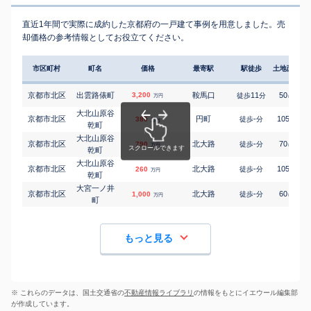
直近1年間で実際に成約した京都府の一戸建て事例を用意しました。売
却価格の参考情報としてお役立てください。
市区町村
町名
価格
最寄駅
駅徒歩
土地面積
京都市北区
出雲路俵町
3,200
鞍馬口
11
50
徒歩
分
㎡
万円
大北山原谷
京都市北区
円町
-
105
380
徒歩
分
㎡
万円
乾町
大北山原谷
京都市北区
北大路
-
70
790
徒歩
分
㎡
万円
乾町
大北山原谷
京都市北区
北大路
-
105
260
徒歩
分
㎡
万円
乾町
大宮一ノ井
京都市北区
北大路
-
60
1,000
徒歩
分
㎡
万円
町
もっと見る
※ これらのデータは、国土交通省の
不動産情報ライブラリ
の情報をもとにイエウール編集部
が作成しています。