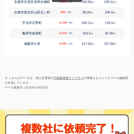
京都市伏見区深草向畑町
4,680
154.65
139.11
3
㎡
㎡
築
万円
京都市西京区山田北ノ町
680
50.04
105.6
5
㎡
㎡
築
万円
宇治市広野町
4,299
150.11
116.5
1
㎡
㎡
築
万円
亀岡市紺屋町
3,500
102.5
92.36
3
㎡
㎡
築
万円
城陽市久世
3,980
217.02
157.56
3
㎡
㎡
築
万円
八幡市男山松里
999
100.01
84.24
4
㎡
㎡
築
万円
京田辺市大住
3,480
194.94
95.08
4
㎡
㎡
築
万円
木津川市加茂町里
2,280
162.89
102.46
8
㎡
㎡
築
万円
※ これらのデータは、国土交通省の
不動産情報ライブラリ
の情報をもとにイエウール編集部
が作成しています。
データ更新日: 2025年10月29日