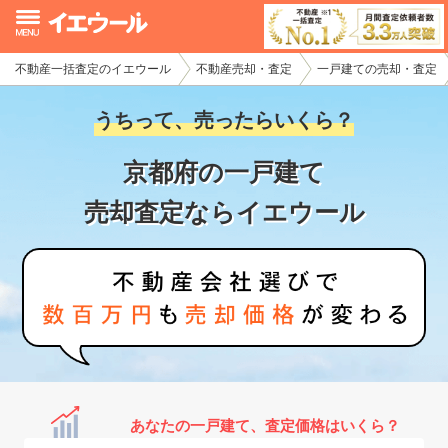
不動産一括査定のイエウール
不動産売却・査定
一戸建ての売却・査定
イエウール加盟希望の不動産会社様
うちって、売ったらいくら？
初めての方へ
京都府の一戸建て
不動産売却の流れ
売却査定ならイエウール
不動産の売却・一括査定
家査定シミュレーター
お問い合わせ
あなたの一戸建て、査定価格はいくら？