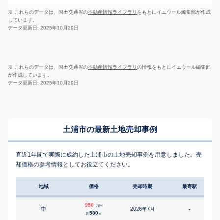
※ これらのデータは、国土交通省の
不動産情報ライブラリ
をもとにイエウール編集部が作成
しています。
データ更新日: 2025年10月29日
※ これらのデータは、国土交通省の
不動産情報ライブラリ
の情報をもとにイエウール編集部
が作成しています。
データ更新日: 2025年10月29日
土浦市の最新土地売却事例
直近1年間で実際に成約した土浦市の土地売却事例を用意しました。売
却価格の参考情報としてお役立てください。
地域
価格
売却時期
最寄駅
950
万円
中
2026
7
年
月
-
580
約
㎡