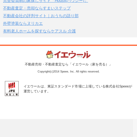
完全会員制の家探しサイト「Housii(ハウシー)」
不動産査定・売却ならすまいステップ
不動産会社の評判サイト｜おうちの語り部
外壁塗装ならヌリカエ
有料老人ホームを探すならケアスル 介護
不動産売却・不動産査定なら「イエウール（家を売る）」
Copyright(c)2014 Speee, Inc. All rights reserved.
イエウールは、東証スタンダード市場に上場している株式会社Speeeが
運営しています。