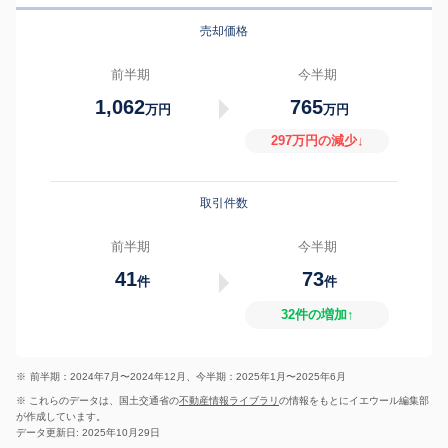
売却価格
前半期
今半期
1,062
765
万円
万円
297万円の減少↓
取引件数
前半期
今半期
41
73
件
件
32件の増加↑
※
前半期：2024年7月〜2024年12月、今半期：2025年1月〜2025年6月
※ これらのデータは、国土交通省の
不動産情報ライブラリ
の情報をもとにイエウール編集部
が作成しています。
データ更新日: 2025年10月29日