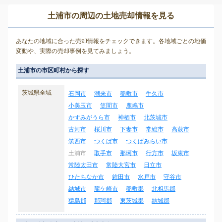
土浦市の周辺の土地売却情報を見る
あなたの地域に合った売却情報をチェックできます。各地域ごとの地価
変動や、実際の売却事例を見てみましょう。
土浦市の市区町村から探す
茨城県全域
石岡市
潮来市
稲敷市
牛久市
小美玉市
笠間市
鹿嶋市
かすみがうら市
神栖市
北茨城市
古河市
桜川市
下妻市
常総市
高萩市
筑西市
つくば市
つくばみらい市
土浦市
取手市
那珂市
行方市
坂東市
常陸太田市
常陸大宮市
日立市
ひたちなか市
鉾田市
水戸市
守谷市
結城市
龍ケ崎市
稲敷郡
北相馬郡
猿島郡
那珂郡
東茨城郡
結城郡