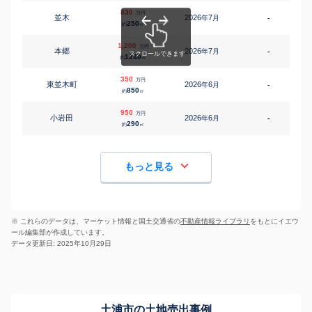
830
万円
並木
2026
7
年
月
-
1
250
約
㎡
1,200
万円
本郷
2026
7
年
月
-
1240
約
㎡
350
万円
東並木町
2026
6
年
月
-
850
約
㎡
950
万円
小岩田
2026
6
年
月
-
1
290
約
㎡
もっと見る
※ これらのデータは、マーケット情報と国土交通省の
不動産情報ライブラリ
をもとにイエウ
ール編集部が作成しています。
データ更新日: 2025年10月29日
土浦市の土地売出事例