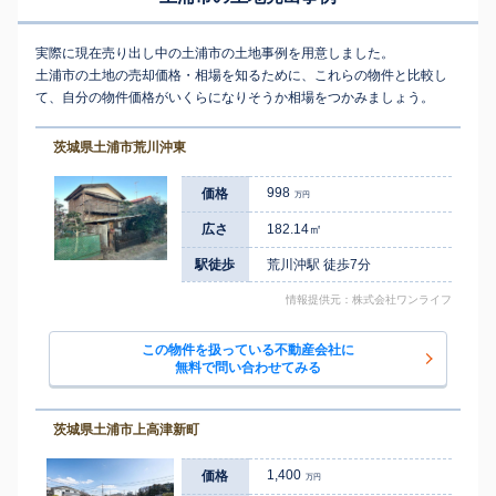
実際に現在売り出し中の土浦市の土地事例を用意しました。
土浦市の土地の売却価格・相場を知るために、これらの物件と比較し
て、自分の物件価格がいくらになりそうか相場をつかみましょう。
茨城県土浦市荒川沖東
998
価格
万円
広さ
182.14㎡
駅徒歩
荒川沖駅 徒歩7分
情報提供元：株式会社ワンライフ
この物件を扱っている不動産会社に
無料で問い合わせてみる
茨城県土浦市上高津新町
1,400
価格
万円