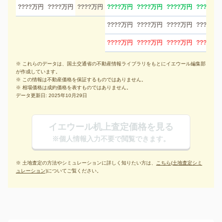
????万円
????万円
????万円
????万円
????万円
????万円
????万円
????万円
????万円
????万円
????万円
????万円
????万円
????万円
????万円
※ これらのデータは、国土交通省の不動産情報ライブラリをもとにイエウール編集部
が作成しています。
※ この情報は不動産価格を保証するものではありません。
※ 相場価格は成約価格を表すものではありません。
データ更新日: 2025年10月29日
イエウール机上査定価格を見る
※個人情報入力不要で閲覧できます。
※ 土地査定の方法やシミュレーションに詳しく知りたい方は、
こちら(土地査定シミ
ュレーション)
についてご覧ください。