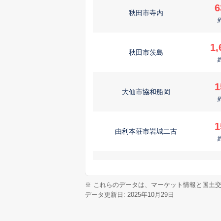
6
秋田市寺内
1,
秋田市茨島
1
大仙市協和船岡
1
由利本荘市岩城二古
7
秋田市将軍野東
※ これらのデータは、マーケット情報と国土
データ更新日: 2025年10月29日
5
秋田市土崎港南