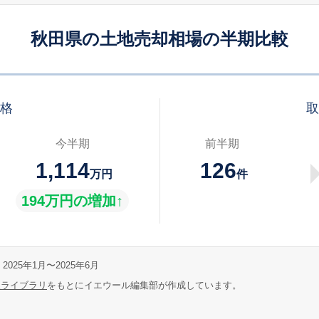
秋田県の土地売却相場の半期比較
価格
取
今半期
前半期
1,114
126
万円
件
194万円の増加↑
2025年1月〜2025年6月
報ライブラリ
をもとにイエウール編集部が作成しています。