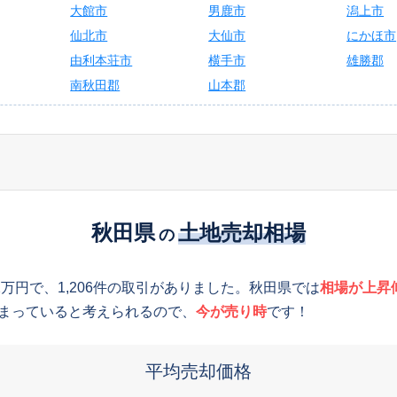
大館市
男鹿市
潟上市
仙北市
大仙市
にかほ市
由利本荘市
横手市
雄勝郡
南秋田郡
山本郡
秋田県
土地売却相場
の
2万円で、1,206件の取引がありました。秋田県では
相場が上昇
まっていると考えられるので、
今が売り時
です！
平均売却価格