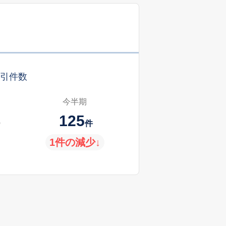
引件数
今半期
125
件
1件の減少↓