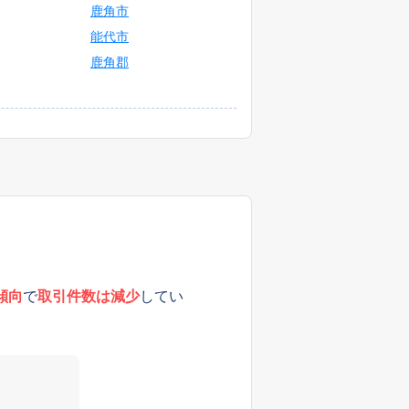
鹿角市
能代市
鹿角郡
傾向
で
取引件数は減少
してい