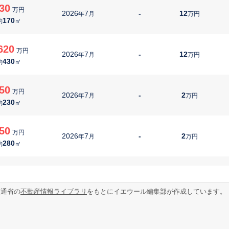
30
万円
2026
7
-
12
年
月
万円
170
約
㎡
620
万円
2026
7
-
12
年
月
万円
430
約
㎡
50
万円
2026
7
-
2
年
月
万円
230
約
㎡
50
万円
2026
7
-
2
年
月
万円
280
約
㎡
70
万円
2026
7
-
11
年
月
万円
240
約
㎡
交通省の
不動産情報ライブラリ
をもとにイエウール編集部が作成しています。
30
万円
2026
7
-
11
年
月
万円
160
約
㎡