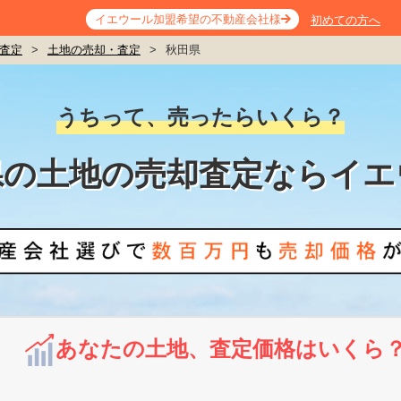
イエウール加盟希望の不動産会社様
初めての方へ
査定
>
土地の売却・査定
>
秋田県
うちって、売ったらいくら？
県の土地の売却査定ならイエ
あなたの土地、査定価格はいくら