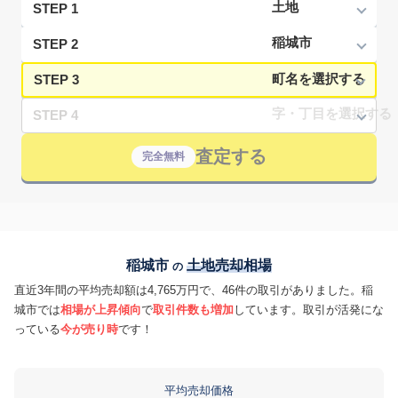
STEP 1
STEP 2
STEP 3
STEP 4
査定する
完全無料
稲城市
土地売却相場
の
直近3年間の平均売却額は4,765万円で、46件の取引がありました。稲
城市では
相場が上昇傾向
で
取引件数も増加
しています。取引が活発にな
っている
今が売り時
です！
平均売却価格