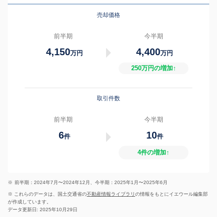
売却価格
前半期
今半期
4,150
4,400
万円
万円
250万円の増加↑
取引件数
前半期
今半期
6
10
件
件
4件の増加↑
※
前半期：2024年7月〜2024年12月、今半期：2025年1月〜2025年6月
※ これらのデータは、国土交通省の
不動産情報ライブラリ
の情報をもとにイエウール編集部
が作成しています。
データ更新日: 2025年10月29日