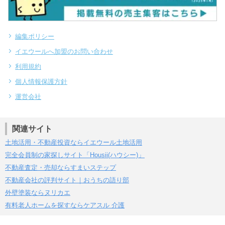
編集ポリシー
イエウールへ加盟のお問い合わせ
利用規約
個人情報保護方針
運営会社
関連サイト
土地活用・不動産投資ならイエウール土地活用
完全会員制の家探しサイト「Housii(ハウシー)」
不動産査定・売却ならすまいステップ
不動産会社の評判サイト｜おうちの語り部
外壁塗装ならヌリカエ
有料老人ホームを探すならケアスル 介護