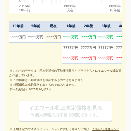
10年前
5年前
現在
1年後
2年後
3年後
4年後
????万円
????万円
????万円
????万円
????万円
????万円
????万円
????万円
????万円
????万円
????万円
????万円
????万円
????万円
????万円
※ これらのデータは、国土交通省の不動産情報ライブラリをもとにイエウール編集部
が作成しています。
※ この情報は不動産価格を保証するものではありません。
※ 相場価格は成約価格を表すものではありません。
データ更新日: 2025年10月29日
イエウール机上査定価格を見る
※個人情報入力不要で閲覧できます。
※ 土地査定の方法やシミュレーションに詳しく知りたい方は、
こちら(土地査定シミ