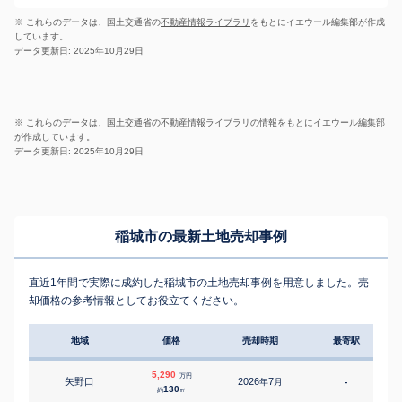
※ これらのデータは、国土交通省の
不動産情報ライブラリ
をもとにイエウール編集部が作成
しています。
データ更新日: 2025年10月29日
※ これらのデータは、国土交通省の
不動産情報ライブラリ
の情報をもとにイエウール編集部
が作成しています。
データ更新日: 2025年10月29日
稲城市の最新土地売却事例
直近1年間で実際に成約した稲城市の土地売却事例を用意しました。売
却価格の参考情報としてお役立てください。
地域
価格
売却時期
最寄駅
5,290
万円
矢野口
2026
7
年
月
-
1
130
約
㎡