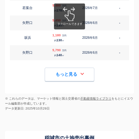
5,480
万円
若葉台
2026
7
年
月
-
1
170
約
㎡
5,490
万円
矢野口
2026
6
年
月
-
1
130
約
㎡
1,180
万円
坂浜
2026
6
年
月
-
3
130
約
㎡
5,790
万円
矢野口
2026
6
年
月
-
1
140
約
㎡
もっと見る
※ これらのデータは、マーケット情報と国土交通省の
不動産情報ライブラリ
をもとにイエウ
ール編集部が作成しています。
データ更新日: 2025年10月29日
稲城市の土地売出事例