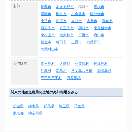
市部
昭島市
あきる野市
稲城市
青梅市
清瀬市
国立市
小金井市
国分寺市
小平市
狛江市
立川市
多摩市
調布市
西東京市
八王子市
羽村市
東久留米市
東村山市
東大和市
日野市
府中市
福生市
町田市
三鷹市
武蔵野市
武蔵村山市
そのほか
青ヶ島村
大島町
小笠原村
神津島村
利島村
新島村
八丈島八丈町
御蔵島村
三宅島三宅村
西多摩郡
関東の他都道府県の土地の売却相場をみる
茨城県
栃木県
群馬県
埼玉県
千葉県
東京都
神奈川県