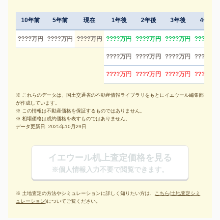
10年前
5年前
現在
1年後
2年後
3年後
4年後
????万円
????万円
????万円
????万円
????万円
????万円
????万円
????万円
????万円
????万円
????万円
????万円
????万円
????万円
????万円
※ これらのデータは、国土交通省の不動産情報ライブラリをもとにイエウール編集部
が作成しています。
※ この情報は不動産価格を保証するものではありません。
※ 相場価格は成約価格を表すものではありません。
データ更新日: 2025年10月29日
イエウール机上査定価格を見る
※個人情報入力不要で閲覧できます。
※ 土地査定の方法やシミュレーションに詳しく知りたい方は、
こちら(土地査定シミ
ュレーション)
についてご覧ください。