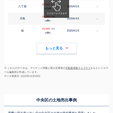
32,500
万円
八丁堀
2026
5
年
月
-
9
110
約
㎡
10,500
万円
月島
2026
4
年
月
-
4
80
約
㎡
15,600
万円
佃
2026
2
年
月
-
9
50
約
㎡
もっと見る
※ これらのデータは、マーケット情報と国土交通省の
不動産情報ライブラリ
をもとにイエウ
ール編集部が作成しています。
データ更新日: 2025年10月29日
中央区の土地売出事例
実際に現在売り出し中の中央区の土地の売却事例を用意しました。