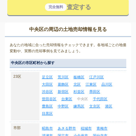
査定する
完全無料
中央区の周辺の土地売却情報を見る
あなたの地域に合った売却情報をチェックできます。各地域ごとの地価
変動や、実際の売却事例を見てみましょう。
中央区の市区町村から探す
23区
足立区
荒川区
板橋区
江戸川区
大田区
葛飾区
北区
江東区
品川区
渋谷区
新宿区
杉並区
墨田区
世田谷区
台東区
中央区
千代田区
豊島区
中野区
練馬区
文京区
港区
目黒区
市部
昭島市
あきる野市
稲城市
青梅市
清瀬市
国立市
小金井市
国分寺市