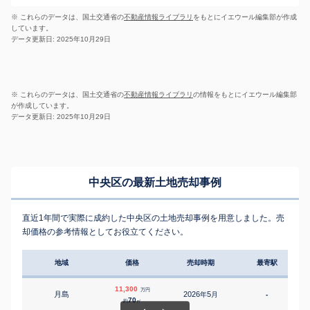
※ これらのデータは、国土交通省の
不動産情報ライブラリ
をもとにイエウール編集部が作成
しています。
データ更新日: 2025年10月29日
※ これらのデータは、国土交通省の
不動産情報ライブラリ
の情報をもとにイエウール編集部
が作成しています。
データ更新日: 2025年10月29日
中央区の最新土地売却事例
直近1年間で実際に成約した中央区の土地売却事例を用意しました。売
却価格の参考情報としてお役立てください。
地域
価格
売却時期
最寄駅
11,300
万円
月島
2026
5
年
月
-
5
70
約
㎡