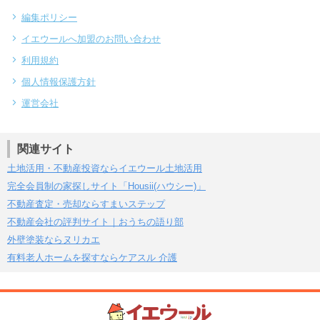
編集ポリシー
イエウールへ加盟のお問い合わせ
利用規約
個人情報保護方針
運営会社
関連サイト
土地活用・不動産投資ならイエウール土地活用
完全会員制の家探しサイト「Housii(ハウシー)」
不動産査定・売却ならすまいステップ
不動産会社の評判サイト｜おうちの語り部
外壁塗装ならヌリカエ
有料老人ホームを探すならケアスル 介護