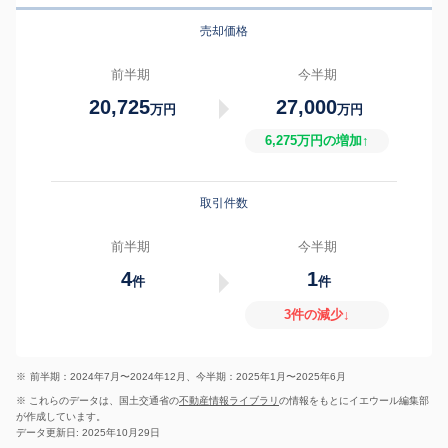
売却価格
前半期
今半期
20,725
27,000
万円
万円
6,275万円の増加↑
取引件数
前半期
今半期
4
1
件
件
3件の減少↓
※
前半期：2024年7月〜2024年12月、今半期：2025年1月〜2025年6月
※ これらのデータは、国土交通省の
不動産情報ライブラリ
の情報をもとにイエウール編集部
が作成しています。
データ更新日: 2025年10月29日