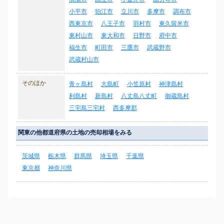
小平市
狛江市
立川市
多摩市
調布市
西東京市
八王子市
羽村市
東久留米市
東村山市
東大和市
日野市
府中市
福生市
町田市
三鷹市
武蔵野市
武蔵村山市
そのほか
青ヶ島村
大島町
小笠原村
神津島村
利島村
新島村
八丈島八丈町
御蔵島村
三宅島三宅村
西多摩郡
関東の他都道府県の土地の売却相場をみる
茨城県
栃木県
群馬県
埼玉県
千葉県
東京都
神奈川県