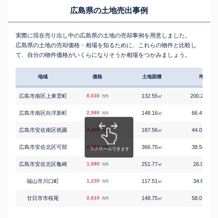
広島県の土地売出事例
実際に現在売り出し中の広島県の土地の売却事例を用意しました。
広島県の土地の売却価格・相場を知るために、これらの物件と比較し
て、自分の物件価格がいくらになりそうか相場をつかみましょう。
地域
価格
土地面積
坪単価
広島市南区上東雲町
8,030
132.55
200.28
㎡
万円
万円
広島市南区向洋新町
2,980
148.16
66.49
㎡
万円/
万円
広島市安佐南区祇園
2,498
187.56
44.03
㎡
万円/
万円
広島市安佐北区可部
4,280
366.75
38.58
㎡
万円/
万円
広島市安佐北区亀崎
1,980
251.77
26.0
㎡
万円/
万円
福山市川口町
1,230
117.51
34.6
㎡
万円/
万円
廿日市市桜尾
2,610
148.75
58.01
㎡
万円/
万円