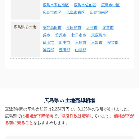
広島市安佐南区
広島市佐伯区
広島市中区
広島市西区
広島市東区
広島市南区
広島県その他
安芸高田市
江田島市
大竹市
尾道市
呉市
竹原市
廿日市市
東広島市
福山市
府中市
三原市
三次市
安芸郡
神石郡
豊田郡
山県郡
広島県
土地売却相場
の
直近3年間の平均売却額は2,234万円で、3,125件の取引がありました。
広島県では
相場が下降傾向
で、
取引件数は増加
しています。
価格が下が
る前に売ること
をおすすめします。