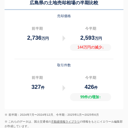
広島県の土地売却相場の半期比較
売却価格
前半期
今半期
2,736
2,593
万円
万円
144万円の減少↓
取引件数
前半期
今半期
327
426
件
件
99件の増加↑
※
前半期：2024年7月〜2024年12月、今半期：2025年1月〜2025年6月
※ これらのデータは、国土交通省の
不動産情報ライブラリ
の情報をもとにイエウール編集部
が作成しています。