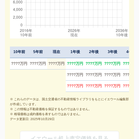
10年前
5年前
現在
1年後
2年後
3年後
4年後
????万円
????万円
????万円
????万円
????万円
????万円
????万円
????万円
????万円
????万円
????万円
????万円
????万円
????万円
????万円
※ これらのデータは、国土交通省の不動産情報ライブラリをもとにイエウール編集部
が作成しています。
※ この情報は不動産価格を保証するものではありません。
※ 相場価格は成約価格を表すものではありません。
データ更新日: 2025年10月29日
イエウール机上査定価格を見る