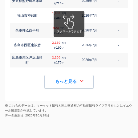
安芸郡熊野町出来庭
2026
7
年
月
-
1
710
約
㎡
1,680
万円
福山市神辺町
2026
7
年
月
-
1
460
約
㎡
923
万円
呉市押込西平町
2026
7
年
月
-
1
170
約
㎡
2,180
万円
広島市西区南観音
2026
7
年
月
-
7
100
約
㎡
広島市東区戸坂山崎
2,200
万円
2026
7
年
月
-
4
町
170
約
㎡
もっと見る
※ これらのデータは、マーケット情報と国土交通省の
不動産情報ライブラリ
をもとにイエウ
ール編集部が作成しています。
データ更新日: 2025年10月29日