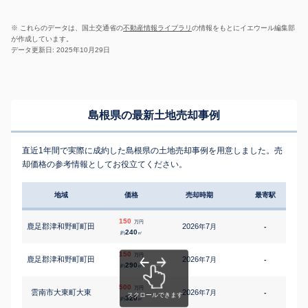
※ これらのデータは、国土交通省の
不動産情報ライブラリ
の情報をもとにイエウール編集部
が作成しています。
データ更新日: 2025年10月29日
島根県の最新土地売却事例
直近1年間で実際に成約した島根県の土地売却事例を用意しました。売
却価格の参考情報としてお役立てください。
地域
価格
売却時期
最寄駅
150
万円
鹿足郡津和野町町田
2026
7
年
月
-
240
約
㎡
150
万円
鹿足郡津和野町町田
2026
7
年
月
-
290
約
㎡
500
万円
雲南市大東町大東
2026
7
年
月
-
320
約
㎡