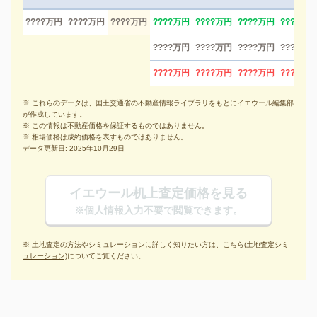
????万円
????万円
????万円
????万円
????万円
????万円
????万円
????万円
????万円
????万円
????万円
????万円
????万円
????万円
????万円
※ これらのデータは、国土交通省の不動産情報ライブラリをもとにイエウール編集部
が作成しています。
※ この情報は不動産価格を保証するものではありません。
※ 相場価格は成約価格を表すものではありません。
データ更新日: 2025年10月29日
イエウール机上査定価格を見る
※個人情報入力不要で閲覧できます。
※ 土地査定の方法やシミュレーションに詳しく知りたい方は、
こちら(土地査定シミ
ュレーション)
についてご覧ください。