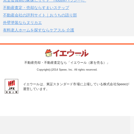
完全会員制の家探しサイト「Housii(ハウシー)」
不動産査定・売却ならすまいステップ
不動産会社の評判サイト｜おうちの語り部
外壁塗装ならヌリカエ
有料老人ホームを探すならケアスル 介護
不動産売却・不動産査定なら「イエウール（家を売る）」
Copyright(c)2014 Speee, Inc. All rights reserved.
イエウールは、東証スタンダード市場に上場している株式会社Speeeが
運営しています。