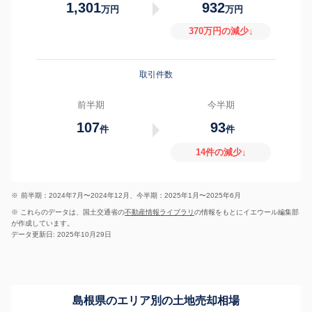
1,301
932
万円
万円
370万円の減少↓
取引件数
前半期
今半期
107
93
件
件
14件の減少↓
※
前半期：2024年7月〜2024年12月、今半期：2025年1月〜2025年6月
※ これらのデータは、国土交通省の
不動産情報ライブラリ
の情報をもとにイエウール編集部
が作成しています。
データ更新日: 2025年10月29日
島根県のエリア別の土地売却相場