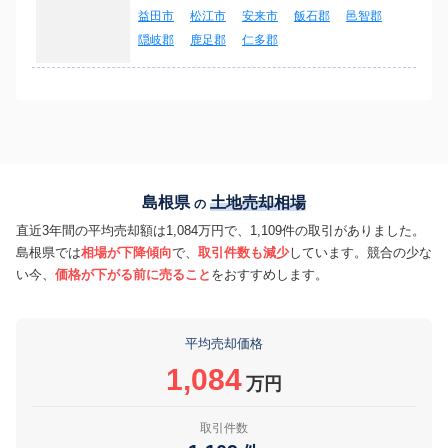
益田市
松江市
安来市
飯石郡
邑智郡
隠岐郡
鹿足郡
仁多郡
島根県
土地売却相場
の
直近3年間の平均売却額は1,084万円で、1,109件の取引がありました。
島根県では
相場が下降傾向
で、
取引件数も減少
しています。競合の少な
い今、
価格が下がる前に売ること
をおすすめします。
平均売却価格
1,084
万円
取引件数