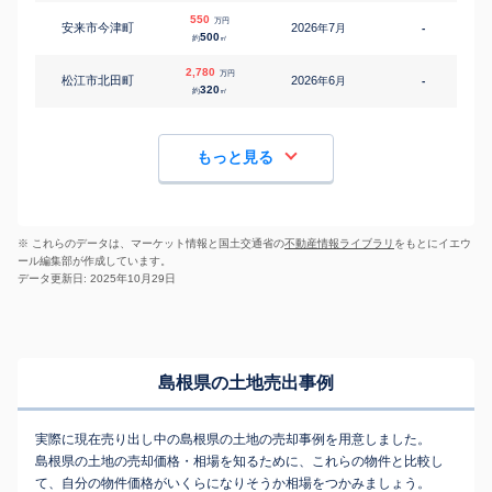
550
万円
安来市今津町
2026
7
年
月
-
500
約
㎡
2,780
万円
松江市北田町
2026
6
年
月
-
2
320
約
㎡
もっと見る
※ これらのデータは、マーケット情報と国土交通省の
不動産情報ライブラリ
をもとにイエウ
ール編集部が作成しています。
データ更新日: 2025年10月29日
島根県の土地売出事例
実際に現在売り出し中の島根県の土地の売却事例を用意しました。
島根県の土地の売却価格・相場を知るために、これらの物件と比較し
て、自分の物件価格がいくらになりそうか相場をつかみましょう。