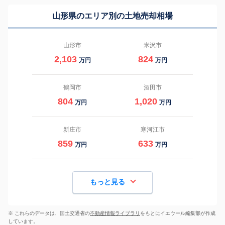
山形県のエリア別の土地売却相場
山形市
米沢市
2,103
824
万円
万円
鶴岡市
酒田市
804
1,020
万円
万円
新庄市
寒河江市
859
633
万円
万円
もっと見る
※ これらのデータは、国土交通省の
不動産情報ライブラリ
をもとにイエウール編集部が作成
しています。