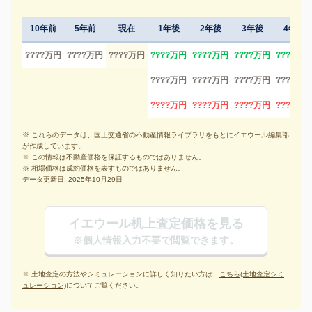
10年前
5年前
現在
1年後
2年後
3年後
4年後
????万円
????万円
????万円
????万円
????万円
????万円
????万円
????万円
????万円
????万円
????万円
????万円
????万円
????万円
????万円
※ これらのデータは、国土交通省の不動産情報ライブラリをもとにイエウール編集部
が作成しています。
※ この情報は不動産価格を保証するものではありません。
※ 相場価格は成約価格を表すものではありません。
データ更新日: 2025年10月29日
イエウール机上査定価格を見る
※個人情報入力不要で閲覧できます。
※ 土地査定の方法やシミュレーションに詳しく知りたい方は、
こちら(土地査定シミ
ュレーション)
についてご覧ください。