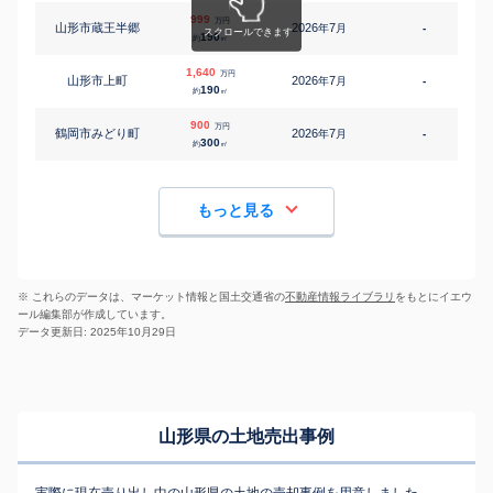
999
万円
山形市蔵王半郷
2026
7
年
月
-
1
190
約
㎡
1,640
万円
山形市上町
2026
7
年
月
-
2
190
約
㎡
900
万円
鶴岡市みどり町
2026
7
年
月
-
1
300
約
㎡
もっと見る
※ これらのデータは、マーケット情報と国土交通省の
不動産情報ライブラリ
をもとにイエウ
ール編集部が作成しています。
データ更新日: 2025年10月29日
山形県の土地売出事例
実際に現在売り出し中の山形県の土地の売却事例を用意しました。