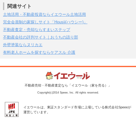
関連サイト
土地活用・不動産投資ならイエウール土地活用
完全会員制の家探しサイト「Housii(ハウシー)」
不動産査定・売却ならすまいステップ
不動産会社の評判サイト｜おうちの語り部
外壁塗装ならヌリカエ
有料老人ホームを探すならケアスル 介護
不動産売却・不動産査定なら「イエウール（家を売る）」
Copyright(c)2014 Speee, Inc. All rights reserved.
イエウールは、東証スタンダード市場に上場している株式会社Speeeが
運営しています。