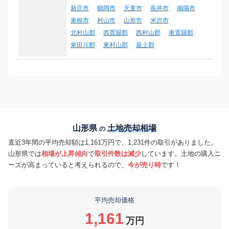
新庄市
鶴岡市
天童市
長井市
南陽市
東根市
村山市
山形市
米沢市
北村山郡
西置賜郡
西村山郡
東置賜郡
東田川郡
東村山郡
最上郡
山形県
土地売却相場
の
直近3年間の平均売却額は1,161万円で、1,231件の取引がありました。
山形県では
相場が上昇傾向
で
取引件数は減少
しています。土地の購入ニ
ーズが高まっていると考えられるので、
今が売り時
です！
平均売却価格
1,161
万円