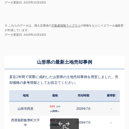
データ更新日: 2025年10月29日
※ これらのデータは、国土交通省の
不動産情報ライブラリ
の情報をもとにイエウール編集部
が作成しています。
データ更新日: 2025年10月29日
山形県の最新土地売却事例
直近1年間で実際に成約した山形県の土地売却事例を用意しました。売
却価格の参考情報としてお役立てください。
地域
価格
売却時期
最寄駅
500
万円
山形市西原
2026
7
年
月
-
200
約
㎡
西置賜郡飯豊町大字
900
万円
2026
7
年
月
-
中
3060
約
㎡