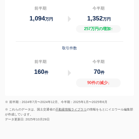
前半期
今半期
1,094
1,352
万円
万円
257万円の増加↑
取引件数
前半期
今半期
160
70
件
件
90件の減少↓
※
前半期：2024年7月〜2024年12月、今半期：2025年1月〜2025年6月
※ これらのデータは、国土交通省の
不動産情報ライブラリ
の情報をもとにイエウール編集部
が作成しています。
データ更新日: 2025年10月29日