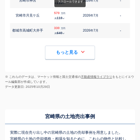
宮崎市神宮
2026
7
年
月
-
2
210
約
㎡
570
万円
宮崎市月見ケ丘
2026
7
年
月
-
1
110
約
㎡
330
万円
都城市高城町大井手
2026
7
年
月
-
640
約
㎡
もっと見る
※ これらのデータは、マーケット情報と国土交通省の
不動産情報ライブラリ
をもとにイエウ
ール編集部が作成しています。
データ更新日: 2025年10月29日
宮崎県の土地売出事例
実際に現在売り出し中の宮崎県の土地の売却事例を用意しました。
宮崎県の土地の売却価格・相場を知るために、これらの物件と比較し