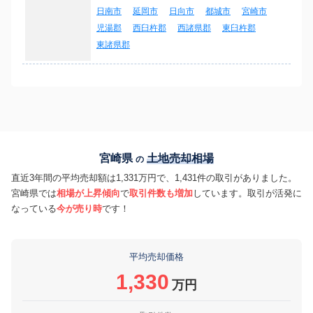
日南市
延岡市
日向市
都城市
宮崎市
児湯郡
西臼杵郡
西諸県郡
東臼杵郡
東諸県郡
宮崎県
土地売却相場
の
直近3年間の平均売却額は1,331万円で、1,431件の取引がありました。
宮崎県では
相場が上昇傾向
で
取引件数も増加
しています。取引が活発に
なっている
今が売り時
です！
平均売却価格
1,330
万円