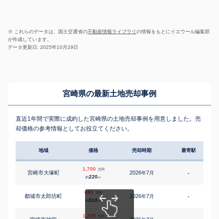
※ これらのデータは、国土交通省の
不動産情報ライブラリ
の情報をもとにイエウール編集部
が作成しています。
データ更新日: 2025年10月29日
宮崎県の最新土地売却事例
直近1年間で実際に成約した宮崎県の土地売却事例を用意しました。売
却価格の参考情報としてお役立てください。
地域
価格
売却時期
最寄駅
1,700
万円
宮崎市大塚町
2026
7
年
月
-
2
220
約
㎡
680
万円
都城市太郎坊町
2026
7
年
月
-
510
約
㎡
1,270
万円