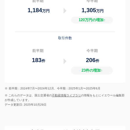
前半期
今半期
1,184
1,305
万円
万円
120万円の増加↑
取引件数
前半期
今半期
183
206
件
件
23件の増加↑
※
前半期：2024年7月〜2024年12月、今半期：2025年1月〜2025年6月
※ これらのデータは、国土交通省の
不動産情報ライブラリ
の情報をもとにイエウール編集部
が作成しています。
データ更新日: 2025年10月29日