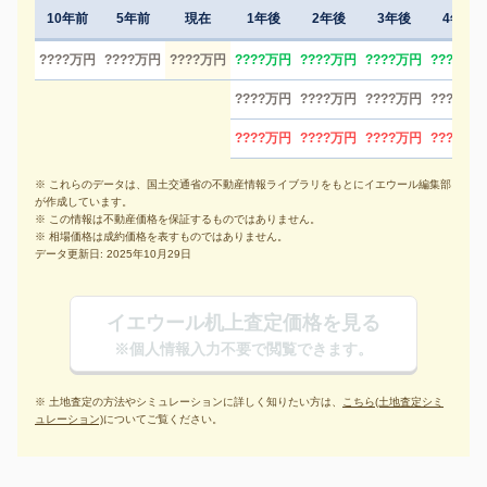
10年前
5年前
現在
1年後
2年後
3年後
4年後
????万円
????万円
????万円
????万円
????万円
????万円
????万円
????万円
????万円
????万円
????万円
????万円
????万円
????万円
????万円
※ これらのデータは、国土交通省の不動産情報ライブラリをもとにイエウール編集部
が作成しています。
※ この情報は不動産価格を保証するものではありません。
※ 相場価格は成約価格を表すものではありません。
データ更新日: 2025年10月29日
イエウール机上査定価格を見る
※個人情報入力不要で閲覧できます。
※ 土地査定の方法やシミュレーションに詳しく知りたい方は、
こちら(土地査定シミ
ュレーション)
についてご覧ください。