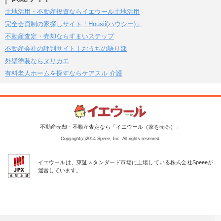
土地活用・不動産投資ならイエウール土地活用
完全会員制の家探しサイト「Housii(ハウシー)」
不動産査定・売却ならすまいステップ
不動産会社の評判サイト｜おうちの語り部
外壁塗装ならヌリカエ
有料老人ホームを探すならケアスル 介護
不動産売却・不動産査定なら「イエウール（家を売る）」
Copyright(c)2014 Speee, Inc. All rights reserved.
イエウールは、東証スタンダード市場に上場している株式会社Speeeが
運営しています。