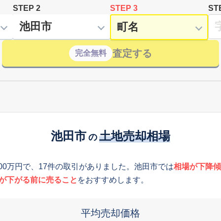
STEP 2
STEP 3
ST
査定する
完全無料
池田市
土地売却相場
の
100万円で、17件の取引がありました。池田市では
相場が下降傾
が下がる前に売ること
をおすすめします。
平均売却価格