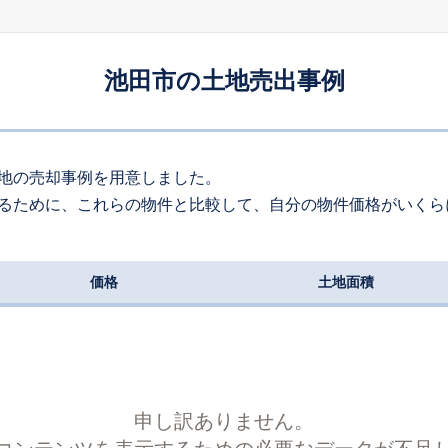
110
約
㎡
000
万円
2026
5
-
104
年
月
万円
池田市の土地売出事例
190
約
㎡
300
万円
2026
4
-
84
年
月
万円
130
約
㎡
地の売却事例を用意しました。
るために、これらの物件と比較して、自分の物件価格がいくら
800
万円
2026
4
-
92
年
月
万円
140
約
㎡
価格
土地面積
950
万円
2026
4
-
79
年
月
万円
330
約
㎡
560
万円
2026
4
-
57
年
月
万円
90
約
㎡
申し訳ありません。