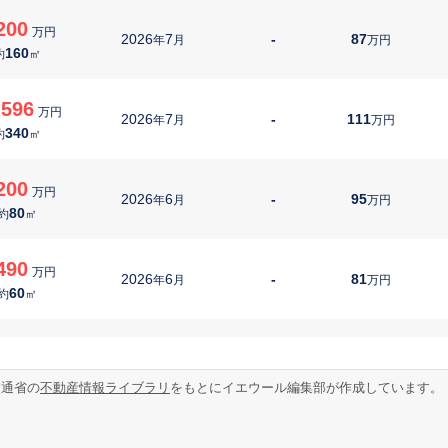
200
万円
2026
7
-
87
年
月
万円
160
約
㎡
,596
万円
2026
7
-
111
年
月
万円
340
約
㎡
200
万円
2026
6
-
95
年
月
万円
80
約
㎡
490
万円
2026
6
-
81
年
月
万円
60
約
㎡
100
万円
2026
6
-
59
年
月
万円
120
約
㎡
交通省の
不動産情報ライブラリ
をもとにイエウール編集部が作成しています。
400
万円
2026
5
-
100
年
月
万円