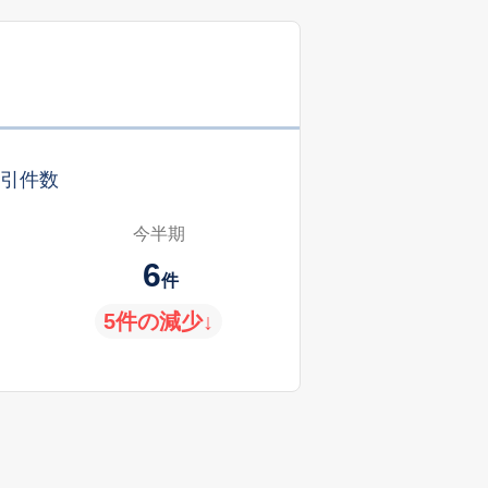
引件数
今半期
6
件
5件の減少↓