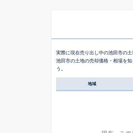
6,
室町
3,
旭丘
実際に現在売り出し中の池田市の土
池田市の土地の売却価格・相場を知
3,
う。
旭丘
地域
7,
豊島北
1,
空港