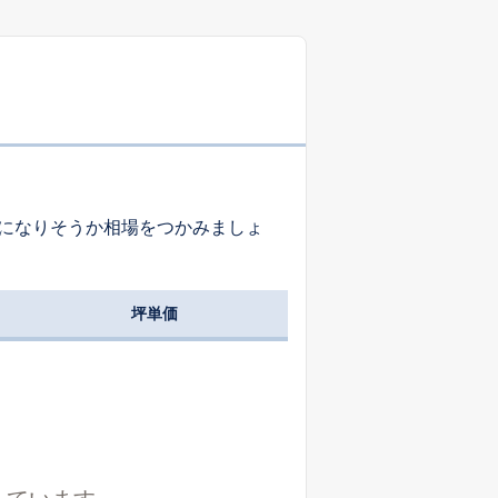
-
-
-
-
-
-
になりそうか相場をつかみましょ
-
-
-
坪単価
-
-
-
-
-
-