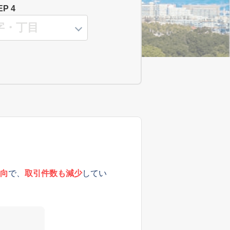
EP 4
向
で、
取引件数も減少
してい