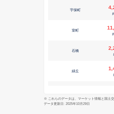
4,
宇保町
11
室町
2,
石橋
1,
緑丘
2,
呉服町
※ これらのデータは、マーケット情報と国土
データ更新日: 2025年10月29日
3,
井口堂