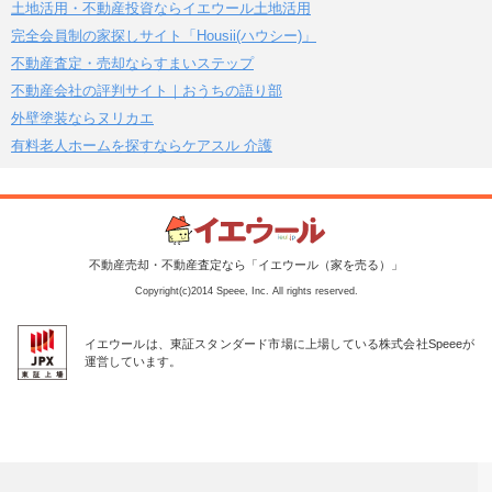
土地活用・不動産投資ならイエウール土地活用
完全会員制の家探しサイト「Housii(ハウシー)」
不動産査定・売却ならすまいステップ
不動産会社の評判サイト｜おうちの語り部
外壁塗装ならヌリカエ
有料老人ホームを探すならケアスル 介護
不動産売却・不動産査定なら「イエウール（家を売る）」
Copyright(c)2014 Speee, Inc. All rights reserved.
イエウールは、東証スタンダード市場に上場している株式会社Speeeが
運営しています。