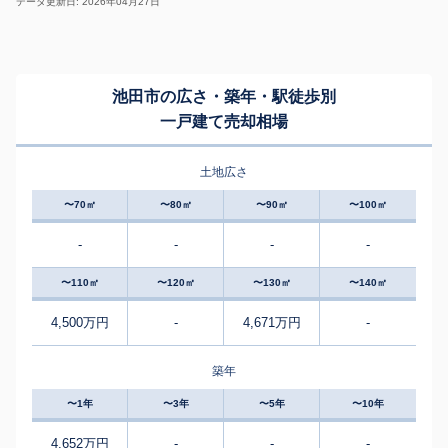
データ更新日: 2026年04月27日
池田市の広さ・築年・駅徒歩別
一戸建て売却相場
土地広さ
〜70㎡
〜80㎡
〜90㎡
〜100㎡
-
-
-
-
〜110㎡
〜120㎡
〜130㎡
〜140㎡
4,500万円
-
4,671万円
-
築年
〜1年
〜3年
〜5年
〜10年
4,652万円
-
-
-