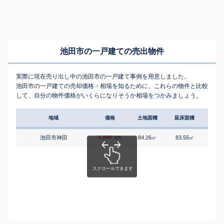
池田市の一戸建ての売出物件
実際に現在売り出し中の池田市の一戸建て事例を用意しました。
池田市の一戸建ての売却価格・相場を知るために、これらの物件と比較
して、自分の物件価格がいくらになりそうか相場をつかみましょう。
地域
価格
土地面積
延床面積
築年
池田市神田
1,980
84.26
83.55
4
㎡
㎡
築
万円