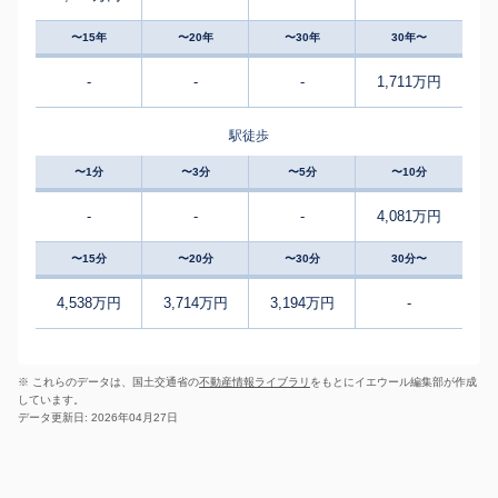
〜15年
〜20年
〜30年
30年〜
-
-
-
1,711万円
駅徒歩
〜1分
〜3分
〜5分
〜10分
-
-
-
4,081万円
〜15分
〜20分
〜30分
30分〜
4,538万円
3,714万円
3,194万円
-
※ これらのデータは、国土交通省の
不動産情報ライブラリ
をもとにイエウール編集部が作成
しています。
データ更新日: 2026年04月27日