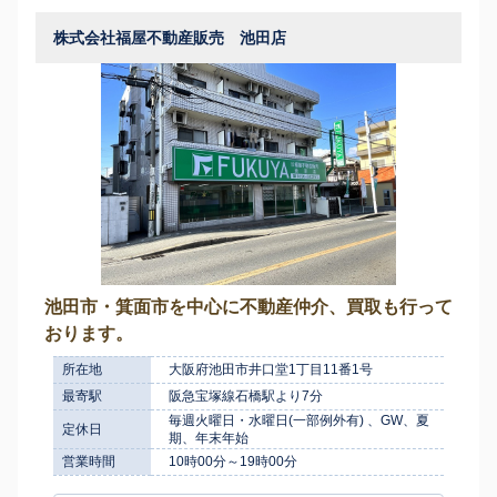
株式会社福屋不動産販売 池田店
池田市・箕面市を中心に不動産仲介、買取も行って
おります。
所在地
大阪府池田市井口堂1丁目11番1号
最寄駅
阪急宝塚線石橋駅より7分
毎週火曜日・水曜日(一部例外有) 、GW、夏
定休日
期、年末年始
営業時間
10時00分～19時00分