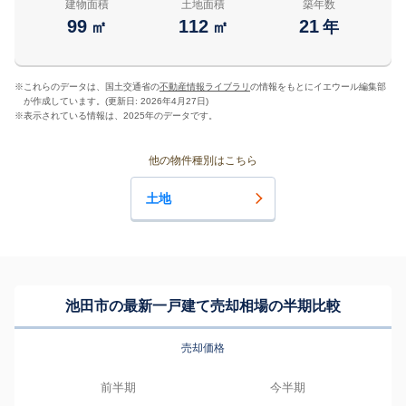
建物面積
土地面積
築年数
99
112
21
㎡
㎡
年
※
これらのデータは、国土交通省の
不動産情報ライブラリ
の情報をもとにイエウール編集部
が作成しています。(更新日: 2026年4月27日)
※
表示されている情報は、2025年のデータです。
他の物件種別はこちら
土地
池田市の最新一戸建て売却相場の半期比較
売却価格
前半期
今半期