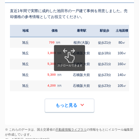
直近1年間で実際に成約した池田市の一戸建て事例を用意しました。売
却価格の参考情報としてお役立てください。
地域
価格
最寄駅
駅徒歩
土地面積
延床
旭丘
700
桜井(大阪)
21
80
65
徒歩
分
㎡
万円
旭丘
1,800
石橋阪大前
18
100
90
徒歩
分
㎡
万円
旭丘
5,300
石橋阪大前
21
160
105
徒歩
分
㎡
万円
旭丘
5,300
石橋阪大前
23
140
95
徒歩
分
㎡
万円
旭丘
4,200
石橋阪大前
23
105
100
徒歩
分
㎡
万円
もっと見る
※ これらのデータは、国土交通省の
不動産情報ライブラリ
の情報をもとにイエウール編集部
が作成しています。