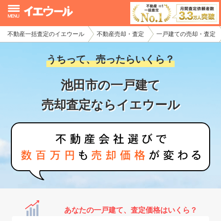
不動産一括査定のイエウール
不動産売却・査定
一戸建ての売却・査定
イエウール加盟希望の不動産会社様
うちって、売ったらいくら？
初めての方へ
池田市の一戸建て
不動産売却の流れ
売却査定ならイエウール
不動産の売却・一括査定
家査定シミュレーター
お問い合わせ
あなたの一戸建て、査定価格はいくら？