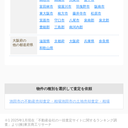
富田林市
寝屋川市
羽曳野市
阪南市
東大阪市
枚方市
藤井寺市
松原市
箕面市
守口市
八尾市
泉南郡
泉北郡
豊能郡
三島郡
南河内郡
大阪府の
滋賀県
京都府
大阪府
兵庫県
奈良県
他の都道府県
和歌山県
物件の種別を選択して査定を依頼
池田市の不動産売却査定・相場
池田市の土地売却査定・相場
※1 2025年1月現在「不動産会社の一括査定サイトに関するランキング調
査」より(株)東京商工リサーチ